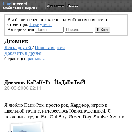
Live
Internet
Дневники
Личка
мобильная версия
Вы были перенаправлены на мобильную версию
страницы.
Вернуться!
Авторизация
Дневник
Лента друзей
/
Полная версия
Добавить в друзья
Страницы:
раньше»
Дневник КаРаКуРт_ЙаДоВиТыЙ
23-03-2008 22:11
Я люблю Панк-Рок, просто рок, Хард-кор, играю в
школьной группе, интересуюсь Юриспруденцией, Я
поклоница групп Fall Out Boy, Green Day, Sunise Avenue.