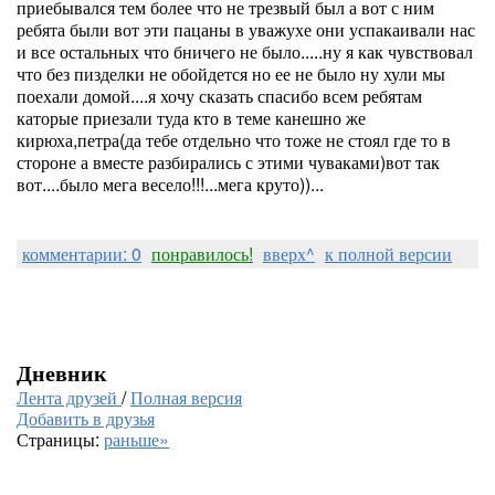
приебывался тем более что не трезвый был а вот с ним
ребята были вот эти пацаны в уважухе они успакаивали нас
и все остальных что бничего не было.....ну я как чувствовал
что без пизделки не обойдется но ее не было ну хули мы
поехали домой....я хочу сказать спасибо всем ребятам
каторые приезали туда кто в теме канешно же
кирюха,петра(да тебе отдельно что тоже не стоял где то в
стороне а вместе разбирались с этими чуваками)вот так
вот....было мега весело!!!...мега круто))...
комментарии: 0
понравилось!
вверх^
к полной версии
Дневник
Лента друзей
/
Полная версия
Добавить в друзья
Страницы:
раньше»