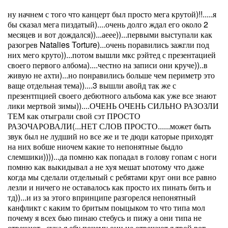
ну начнем с того что канцерт был просто мега крутой)!!.....я
бы сказал мега пиздатый)....очень долго ждал его около 2
месяцев и вот дождался))...аеее))...первыми выступали как
разогрев Natalies Torture)...очень поравились зажгли под
них мего круто))...потом вышли мкс рэйтед с презентацией
своего первого албома)....честно на записи они круче))..в
живую не ахти)...но понравились больше чем периметр это
ваще отдельная тема))....3 вышли авойд так же с
презентпцией своего дебютного альбома как уже все знают
лики мертвой зимы))....ОЧЕНЬ ОЧЕНЬ СИЛЬНО РАЗОЗЛИ
ТЕМ как отыграли свой сэт ПРОСТО
РАЗОЧАРОВАЛИ(...НЕТ СЛОВ ПРОСТО......может быть
звук был не лудший но все же и те дюди каторые приходят
на них вобше ниочем какие то непонятные быдло
слемшики))))...да помню как попадал в голову гопам с ноги
помню как выкидывал а не хуя мешат ьпотому что даже
когда мы сделали отдельный с ребятами круг они все равно
лезли и ничего не оставалось как просто их пинать бить и
тд))...и из за этого впринципе разгорелся непонятный
канфликт с каким то бритым поыцыком то что типа мол
почему я всех бью пинаю стебусь и пижу а они типа не
отвечают...сука я ебу почему они не отвечают я твой рот