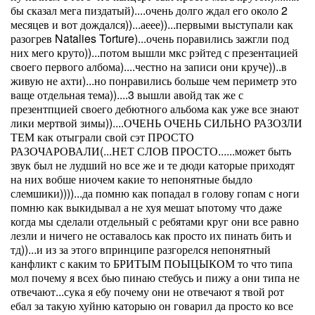
бы сказал мега пиздатый)....очень долго ждал его около 2
месяцев и вот дождался))...аеее))...первыми выступали как
разогрев Natalies Torture)...очень поравились зажгли под
них мего круто))...потом вышли мкс рэйтед с презентацией
своего первого албома)....честно на записи они круче))..в
живую не ахти)...но понравились больше чем периметр это
ваще отдельная тема))....3 вышли авойд так же с
презентпцией своего дебютного альбома как уже все знают
лики мертвой зимы))....ОЧЕНЬ ОЧЕНЬ СИЛЬНО РАЗОЗЛИ
ТЕМ как отыграли свой сэт ПРОСТО
РАЗОЧАРОВАЛИ(...НЕТ СЛОВ ПРОСТО......может быть
звук был не лудший но все же и те дюди каторые приходят
на них вобше ниочем какие то непонятные быдло
слемшики))))...да помню как попадал в голову гопам с ноги
помню как выкидывал а не хуя мешат ьпотому что даже
когда мы сделали отдельный с ребятами круг они все равно
лезли и ничего не оставалось как просто их пинать бить и
тд))...и из за этого впринципе разгорелся непонятный
канфликт с каким то БРИТЫМ ПОЫЦЫКОМ то что типа
мол почему я всех бью пинаю стебусь и пижу а они типа не
отвечают...сука я ебу почему они не отвечают я твой рот
ебал за такую хуйню каторыю он говарил да просто ко все