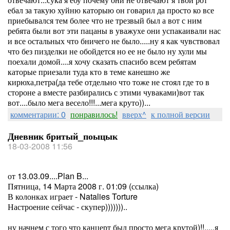
ебал за такую хуйню каторыю он говарил да просто ко все
приебывался тем более что не трезвый был а вот с ним
ребята были вот эти пацаны в уважухе они успакаивали нас
и все остальных что бничего не было.....ну я как чувствовал
что без пизделки не обойдется но ее не было ну хули мы
поехали домой....я хочу сказать спасибо всем ребятам
каторые приезали туда кто в теме канешно же
кирюха,петра(да тебе отдельно что тоже не стоял где то в
стороне а вместе разбирались с этими чуваками)вот так
вот....было мега весело!!!...мега круто))...
комментарии: 0
понравилось!
вверх^
к полной версии
Дневник бритый_поыцык
18-03-2008 11:56
от 13.03.09....Plan B...
Пятница, 14 Марта 2008 г. 01:09 (ссылка)
В колонках играет - Natalies Torture
Настроение сейчас - скупер)))))))..
ну начнем с того что канцерт был просто мега крутой)!!.....я