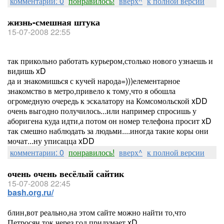
комментарии: 0
понравилось!
вверх^
к полной версии
жизнь-смешная штука
15-07-2008 22:55
так прикольно работать курьером,столько нового узнаешь и
видишь xD
да и знакомишься с кучей народа=)))елементарное
знакомство в метро,привело к тому,что я обошла
огромедную очередь к эскалатору на Комсомольской xDD
очень выгодно получилось...или например спросишь у
аборигена куда идти,а потом он номер телефона просит xD
так смешно наблюдать за людьми....иногда такие коры они
мочат...ну уписацца xDD
комментарии: 0
понравилось!
вверх^
к полной версии
очень очень весёлый сайтик
15-07-2008 22:45
bash.org.ru/
блин,вот реально,на этом сайте можно найти то,что
Петросян ток через год придумает xD