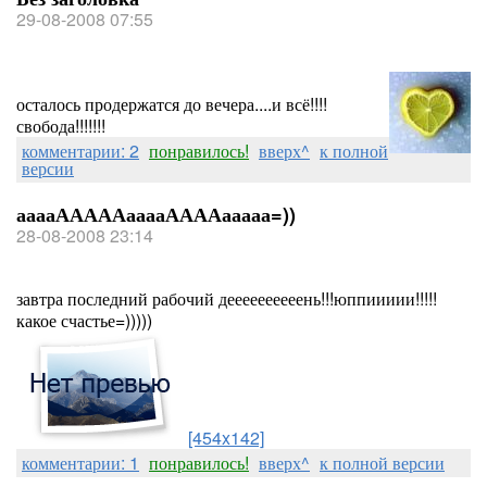
29-08-2008 07:55
осталось продержатся до вечера....и всё!!!!
свобода!!!!!!!
комментарии: 2
понравилось!
вверх^
к полной
версии
ааааАААААааааААААааааа=))
28-08-2008 23:14
завтра последний рабочий деееееееееень!!!юппиииии!!!!!
какое счастье=)))))
[454x142]
комментарии: 1
понравилось!
вверх^
к полной версии