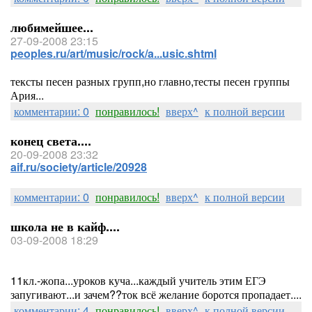
любимейшее...
27-09-2008 23:15
peoples.ru/art/music/rock/a...usic.shtml
тексты песен разных групп,но главно,тесты песен группы
Ария...
комментарии: 0
понравилось!
вверх^
к полной версии
конец света....
20-09-2008 23:32
aif.ru/society/article/20928
комментарии: 0
понравилось!
вверх^
к полной версии
школа не в кайф....
03-09-2008 18:29
11кл.-жопа...уроков куча...каждый учитель этим ЕГЭ
запугивают...и зачем??ток всё желание боротся пропадает....
комментарии: 4
понравилось!
вверх^
к полной версии