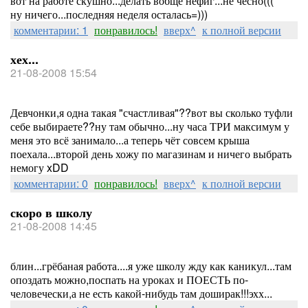
вот на работе скушно...делать вобще нефиг...не чесно(((
ну ничего...последняя неделя осталась=)))
комментарии: 1
понравилось!
вверх^
к полной версии
хех...
21-08-2008 15:54
Девчонки,я одна такая "счастливая"??вот вы сколько туфли
себе выбираете??ну там обычно...ну часа ТРИ максимум у
меня это всё занимало...а теперь чёт совсем крыша
поехала...второй день хожу по магазинам и ничего выбрать
немогу xDD
комментарии: 0
понравилось!
вверх^
к полной версии
скоро в школу
21-08-2008 14:45
блин...грёбаная работа....я уже школу жду как каникул...там
опоздать можно,поспать на уроках и ПОЕСТЬ по-
человечески,а не есть какой-нибудь там доширак!!!эхх...