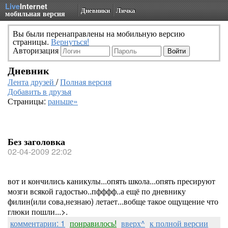
Live
Internet
Дневники
Личка
мобильная версия
Вы были перенаправлены на мобильную версию
страницы.
Вернуться!
Авторизация
Дневник
Лента друзей
/
Полная версия
Добавить в друзья
Страницы:
раньше»
Без заголовка
02-04-2009 22:02
вот и кончились каникулы...опять школа...опять пресируют
мозги всякой гадостью..пфффф..а ещё по дневнику
филин(или сова,незнаю) летает...вобще такое ощущение что
глюки пошли...>.
комментарии: 1
понравилось!
вверх^
к полной версии