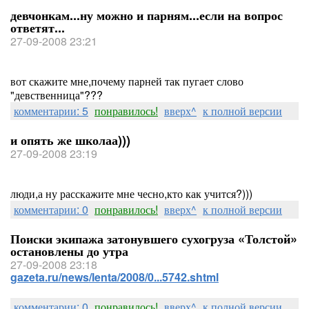
девчонкам...ну можно и парням...если на вопрос
ответят...
27-09-2008 23:21
вот скажите мне,почему парней так пугает слово
"девственница"???
комментарии: 5
понравилось!
вверх^
к полной версии
и опять же школаа)))
27-09-2008 23:19
люди,а ну расскажите мне чесно,кто как учится?)))
комментарии: 0
понравилось!
вверх^
к полной версии
Поиски экипажа затонувшего сухогруза «Толстой»
остановлены до утра
27-09-2008 23:18
gazeta.ru/news/lenta/2008/0...5742.shtml
комментарии: 0
понравилось!
вверх^
к полной версии