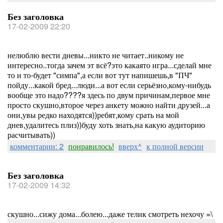
Без заголовка
17-02-2009 22:20
нелюблю вести дневы...никто не читает..никому не
интересно..тогда зачем эт всё?это какаято игра...сделай мне
то и то-будет "симпа",а если вот тут напишешь,в "ПЧ"
пойду...какой бред...люди...а вот если серьёзно,кому-нибудь
вообще это надо????я здесь по двум причинам,первое мне
просто скушно,второе через анкету можно найти друзей...а
они,увы редко находятся))ребят,кому срать на мой
днев,удалитесь плиз))буду хоть знать,на какую аудиторию
расчитывать))
комментарии: 2
понравилось!
вверх^
к полной версии
Без заголовка
17-02-2009 14:32
скушно...сижу дома...болею...даже телик смотреть нехочу =\