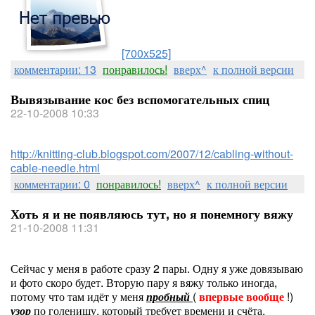
[700x525]
комментарии: 13
понравилось!
вверх^
к полной версии
Вывязывание кос без вспомогательных спиц
22-10-2008 10:33
http://knitting-club.blogspot.com/2007/12/cabling-without-
cable-needle.html
комментарии: 0
понравилось!
вверх^
к полной версии
Хоть я и не появляюсь тут, но я понемногу вяжу
21-10-2008 11:31
Сейчас у меня в работе сразу 2 пары. Одну я уже довязываю
и фото скоро будет. Вторую пару я вяжу только иногда,
потому что там идёт у меня
пробный
(
впервые вообще
!)
узор
по голенищу, который требует времени и счёта.