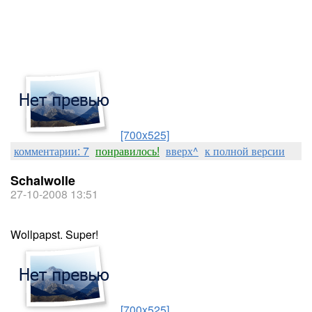
[700x525]
комментарии: 7
понравилось!
вверх^
к полной версии
Schalwolle
27-10-2008 13:51
Wollpapst. Super!
[700x525]