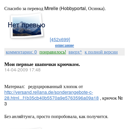
Спасибо за перевод Mirelle (Hobbyportal, Осинка).
[452x699]
описание
комментарии: 0
понравилось!
вверх^
к полной версии
Мои первые шапочки крючком.
14-04-2009 17:48
Материал: редуцированный хлопок от
http://versand.rellana.de/sonderangebote-c-
28.html...f1b35cb40b5570a9e5763596a09a18
, крючок №
3
Без анляйтунга, просто попробовала, как получится.