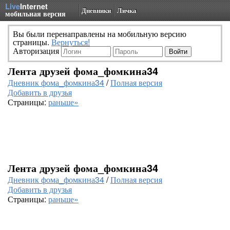
Live
Internet
Дневники
Личка
мобильная версия
Вы были перенаправлены на мобильную версию
страницы.
Вернуться!
Авторизация
Лента друзей фома_фомкина34
Дневник фома_фомкина34
/
Полная версия
Добавить в друзья
Страницы:
раньше»
Лента друзей фома_фомкина34
Дневник фома_фомкина34
/
Полная версия
Добавить в друзья
Страницы:
раньше»