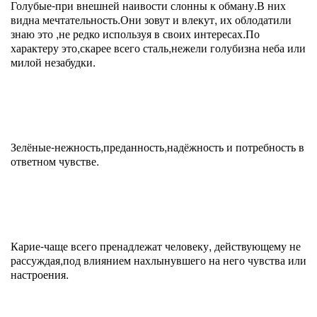
Голубые-при внешней наивости слонны к обману.В них
видна мечтательность.Они зовут и влекут, их облодатили
знаю это ,не редко используя в своих интересах.По
характеру это,скарее всего сталь,нежели голубизна неба или
милой незабудки.
Зелёные-нежность,преданность,надёжность и потребность в
ответном чувстве.
Карие-чаще всего пренадлежат человеку, действующему не
рассуждая,под влиянием нахлынувшего на него чувства или
настроения.