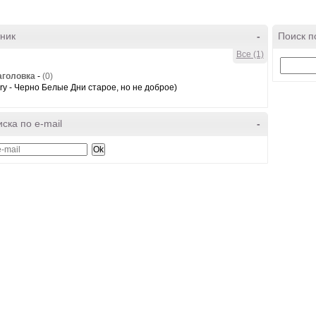
ник
-
Поиск п
Все (1)
аголовка
-
(0)
ry - Черно Белые Дни старое, но не доброе)
ска по e-mail
-