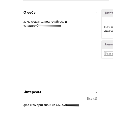
О себе
-
Цитат
хз чо сказать...поапсчайтесь и
узнаите=0))))))))))))))))))))))
Без з
Amato
Подпи
Интересы
-
Все (1)
фсё што приятно и не бона=0))))))))))))