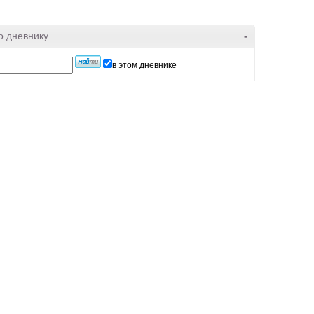
о дневнику
-
в этом дневнике