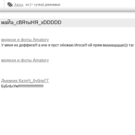
Авось
из (+ сутки) дневников
маЙа_сВЯтыНЯ_xDDDDD
видюхи и фоты Amatory
У мяня их доффига!!! а ичо я прст обожаю Игоса!!! ой прям ваааащщще))) таг 
видюхи и фоты Amatory
Дневник КатиЧ_бублеГГ
БуБлЬгУм!!!!!!!!!!!!!!!!!!!!!!!!!!!!