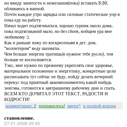
но ввиду занятости и нежелания(пока) вставать 5:30,
обливаюсь в ванной.
Почти каждое утро зарядка или силовые статические упр-я
пока еду на работу.
Начал ходит подтягиваться, хорошо турник около дома..
пока подтягиваний мало, но без сбоев, вобщем ура мне
любимому :).
Как и раньше хожу по воскресеньям в дет. дом,
"волонтером" веду шахматы.
Чем больше энергии тратишь(в нужное тебе русло), тем
больше ее восполняется.
Тэкс, мне нужно по прежнему укреплять свое здоровье,
материальное положение и энергетику, конкретные цели
расписывать тут сейчас не буду, пойду делать вечерний
перекус под приятный аккомпониментец какой нибудь
энигмы, готовится к завтрашнему рабочему дню и спать.
ВСЕМ КТО ДОЧИТАЛ ЭТОТ ТЕКСТ, РАДОСТИ И
БОДРОСТИ!
комментарии: 2
понравилось!
вверх^
к полной версии
становление.
27-01-2008 20:45