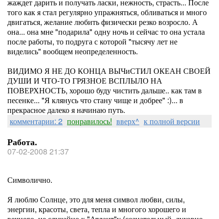
жаждет дарить и получать ласки, нежность, страсть... После
того как я стал регулярно упражняться, обливаться и много
двигаться, желание любить физически резко возросло. А
она... она мне "подарила" одну ночь и сейчас то она устала
после работы, то подруга с которой "тысячу лет не
виделись" вообщем неопределенность.
ВИДИМО Я НЕ ДО КОНЦА ВЫЧиСТИЛ ОКЕАН СВОЕЙ
ДУШИ И ЧТО-ТО ГРЯЗНОЕ ВСПЛЫЛО НА
ПОВЕРХНОСТЬ, хорошо буду чистить дальше.. как там в
песенке... "Я клянусь что стану чище и добрее" :)... в
прекрасное далеко я начинаю путь.
комментарии: 2
понравилось!
вверх^
к полной версии
Работа.
07-02-2008 21:37
Символично.
Я люблю Солнце, это для меня символ любви, силы,
энергии, красоты, света, тепла и многого хорошего и
вечного, не случайно к "Атлант"у (сознательный, духовно