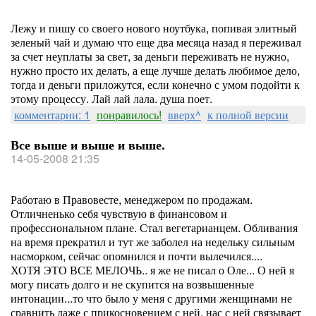
Лежу и пишу со своего нового ноутбука, попивая элитный
зеленый чай и думаю что еще два месяца назад я переживал
за счет неуплаты за свет, за деньги переживать не нужно,
нужно просто их делать, а еще лучше делать любимое дело,
тогда и деньги приложутся, если конечно с умом подойти к
этому процессу. Лай лай лала. душа поет.
комментарии: 1
понравилось!
вверх^
к полной версии
Все выше и выше и выше.
14-05-2008 21:35
Работаю в Правовесте, менеджером по продажам.
Отличненько себя чувствую в финансовом и
профессиональном плане. Стал вегетарианцем. Обливания
на время прекратил и тут же заболел на недельку сильным
насморком, сейчас опомнился и почти вылечился....
ХОТЯ ЭТО ВСЕ МЕЛОЧЬ.. я же не писал о Оле... О ней я
могу писать долго и не скупится на возвышенные
интонации...то что было у меня с другими женщинами не
сравнить даже с прикосновением с ней, нас с ней связывает