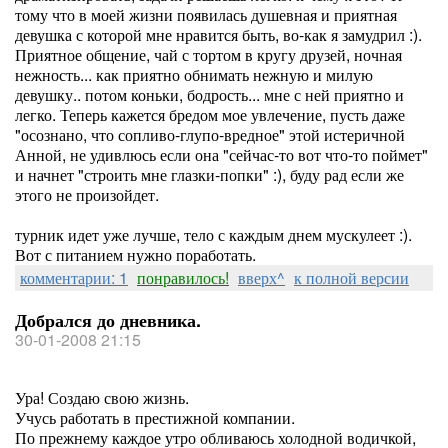
тому что в моей жизни появилась душевная и приятная
девушка с которой мне нравится быть, во-как я замудрил :).
Приятное общение, чай с тортом в кругу друзей, ночная
нежность... как приятно обнимать нежную и милую
девушку.. потом коньки, бодрость... мне с ней приятно и
легко. Теперь кажется бредом мое увлечение, пусть даже
"осознано, что сопливо-глупо-вредное" этой истеричной
Анной, не удивлюсь если она "сейчас-то вот что-то поймет"
и начнет "строить мне глазки-попки" :), буду рад если же
этого не произойдет.
турник идет уже лучше, тело с каждым днем мускулеет :).
Вот с питанием нужно поработать.
комментарии: 1
понравилось!
вверх^
к полной версии
Добрался до дневника.
30-01-2008 21:15
Ура! Создаю свою жизнь.
Учусь работать в престижной компании.
По прежнему каждое утро обливаюсь холодной водичкой,