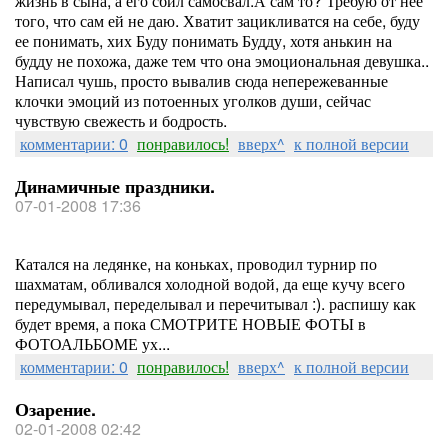
жизнь в сына, а его сбил самосвал.А сам то? Требую от нее
того, что сам ей не даю. Хватит зацикливатся на себе, буду
ее понимать, хих Буду понимать Будду, хотя анькин на
будду не похожа, даже тем что она эмоциональная девушка..
Написал чушь, просто вывалив сюда непережеванные
клочки эмоций из потоенных уголков души, сейчас
чувствую свежесть и бодрость.
комментарии: 0
понравилось!
вверх^
к полной версии
Динамичные праздники.
07-01-2008 17:36
Катался на ледянке, на коньках, проводил турнир по
шахматам, обливался холодной водой, да еще кучу всего
передумывал, переделывал и перечитывал :). распишу как
будет время, а пока СМОТРИТЕ НОВЫЕ ФОТЫ в
ФОТОАЛЬБОМЕ ух...
комментарии: 0
понравилось!
вверх^
к полной версии
Озарение.
02-01-2008 02:42