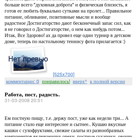
больше всего "духовная доброта" и физическая близость, я
готов ее любить буквально сутками на пролет... Правильное
питание, обливание, позитивные мысли и вообще
радостное Достигаторство дают бесконечный запас сил, как
я не говорил о Достигаторстве, о нем как нибудь потом...
Итак, Все Здорово! ах да провел еще один турнир в детском
доме, теперь по настольному теннису фота прилагается :)
[525x700]
комментарии: 0
понравилось!
вверх^
к полной версии
Работа, пост, радость.
31-03-2008 20:51
Ем постную пищу, т.е. держу пост, уже как недели три... А
питание стало еще интереснее и сытнее.. Кушаю вкусные
кашки с сухофруктами, свежие салаты из разнообразных
компонентов включающих орехи, постные сухарики, овощи