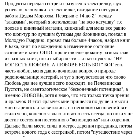
Продукты передал сестре и сразу сел в электричку, фух,
успеваю, хлопушки в электричке, ожидание снегурки,
работа Дедом Морозом. Перерыв с 14 до 21 между
"заказами", который я использовал "на всю катушку" т.е
поехав в книжный магазин, книжный для меня все равно
что шоп-тур по лучшим бутикам для блондинки, поехал в
Молодую Гвардию, провел там больше 4часов, набрал книг
Р.Баха, книг по вхождению в измененное состояние
сознание и книг ОШО. прочитав еще дюжину разных глав
из разных книг, пока выбирал эти... и наткнулся на "НЕ
БОГ ЕСТЬ ЛЮБОВЬ, А ЛЮБОВЬ ЕСТЬ БОГ" БОГ есть
часть любви, меня давно волновал вопрос о природе
родоночальнице материй, и тут я почувствовал что слово
Любовь для нее лучше всего подходит, не Пелевинская
Пустота, не саентологическое "бесконечный потенциал", а
именно ЛЮБОВЬ, хотя я знаю, что это только точка зрения
и ярлычок И этот ярлычек мне пришелся по душе и мысли
мои озарились и засветились, на несколько мгновений все
стало ясно, конечно я знаю что ясно есть всегда, но пока я не
достиг состояния постоянного "ясновиденья" или озарения.
Дальше были места силы в метро, дарения праздника, потом
встреча нового года с сестренкой, потом "путешествие через