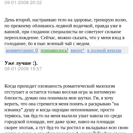
09-01-2008 20:32
День второй, настраиваю тело на здоровье, тренирую волю,
по прежнему обливаюсь ледяной водичкой, правда уже в
ванной, при глодании специалисты не советуют сильное
переохлождение. Сейчас, можно сказать, что у меня вход в
голодание, бо я пью зеленый чай с медом.
комментарии: 0
понравилось!
вверх^
к полной версии
Уже лучше :).
08-01-2008 15:57
Когда приходит озознаность романтический мазохизм
отступает и остается только веселая игра за интимную
близость, думаю она понимала мои шутки. Гм, я хочу
верить, что она стремится меня понять и раскрываю "на
изнанку" душу и когда ощущаю непонимание, просто
теряюсь, так буд-то на меня вылили ушат навоза по среди
городской площади, нее даже хуже, навоз на площади
скорее эпотаж, а тут буд-то ты ростил и вкладывал всю свою