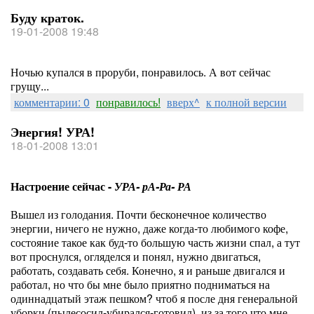
Буду краток.
19-01-2008 19:48
Ночью купался в проруби, понравилось. А вот сейчас
грущу...
комментарии: 0
понравилось!
вверх^
к полной версии
Энергия! УРА!
18-01-2008 13:01
Настроение сейчас -
УРА- рА-Ра- РА
Вышел из голодания. Почти бесконечное количество
энергии, ничего не нужно, даже когда-то любимого кофе,
состояние такое как буд-то большую часть жизни спал, а тут
вот проснулся, огляделся и понял, нужно двигаться,
работать, создавать себя. Конечно, я и раньше двигался и
работал, но что бы мне было приятно подниматься на
одиннадцатый этаж пешком? чтоб я после дня генеральной
уборки (пылесосил-убирался-готовил), из за того что мне