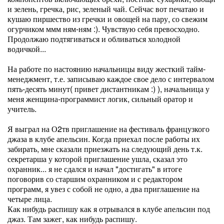
и зелень, гречка, рис, зеленый чай. Сейчас вот печатаю и
кушаю пиршество из гречки и овощей на пару, со свежим
огурчиком ммм ням-ням :). Чувствую себя превосходно.
Продолжаю подтягиваться и обливаться холодной
водичкой...
На работе по настоянию начальницы виду жесткий тайм-
менеджмент, т.е. записываю каждое свое дело с интервалом
пять-десять минут( привет дистантникам :) ), начальница у
меня женщина-программист логик, сильный оратор и
учитель.
Я выграл на О2тв приглашение на фестиваль французкого
джаза в клубе апельсин. Когда приехал после работы их
забирать, мне сказали приезжать на следующий день т.к.
секретарша у которой приглашение ушла, сказал это
охранник... я не сдался и начал "достигать" в итоге
поговорив со старшим охранником и с редактором
программ, я увез с собой не одно, а два приглашение на
четыре лица.
Как нибудь распишу как я отрывался в клубе апельсин под
джаз. Там зажег, как нибудь распишу.