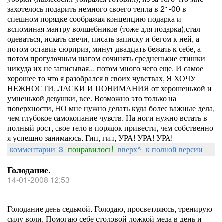
захотелось подарить немного своего тепла в 21-00 в
спешном порядке соображая концепцию подарка и
вспоминая мантру волшебников (тоже для подарка),стал
одеваться, искать свечи, писать записку и бегом к ней, а
потом оставив сюрприз, минут двадцать бежать к себе, а
потом прогулочным шагом сочинять средненькие стишки
никуда их не записывая... потом много чего еще. И самое
хорошее то что я разобрался в своих чувствах, Я ХОЧУ
НЕЖНОСТИ, ЛАСКИ И ПОНИМАНИЯ от хорошенькой и
умненькой девушки, все. Возможно это только на
поверхности, НО мне нужно делать куда более важные дела,
чем глубокое самокопание чувств. На ноги нужно встать в
полный рост, свое тело в порядок привести, чем собственно
я успешно занимаюсь. Гип, гип, УРА! УРА! УРА!
комментарии: 3
понравилось!
вверх^
к полной версии
Голодание.
14-01-2008 12:53
Голодание день седьмой. Голодаю, просветляюсь, тренирую
силу воли. Помогаю себе столовой ложкой меда в день и