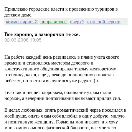
Привлекаю городские власти к проведению турниров в
детском доме.
комментарии: 2
понравилось!
вверх^
к полной версии
Все хорошо, а заморочки те же.
02-03-2008 19:05
На работе каждый день развиваюсь в плане учета своего
времени и становлюсь мастером делового и
конструктивного общения(правда такому желторотому
птенчику, как я, еще далеко до полноценного полета к
небесам, но то что я вылупился уже радует :) ).
Тело так и пышет здоровьем, обливание утром стали
нормой, а вечернии подтягивания вызывают прилив сил.
В делах любовных, опять романтический червь поселился в
моей душе, опять я сам себя влюбил в одну добрую, милую
и позитивную женщину. Гормоны мои играют, и я хочу
много-много-много физической близости, все мое тело