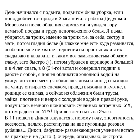
День начинался с подвига, подвигом была уборка, если
поподробнее то- придя в 2часа ночи, с работы Дедушкой
Морозом и после общения с друзьями, я увидел гору
немытой посуды и груду непоглаженого белья, Я начал
убиратся, за троих, имеено за троих т.е. за себя, сестру и
мать, потом гладил белье (в глажке мне есть куда развиватся,
особенно мне не хватает терпения на простынях и я их
скадываю в квадраты и таким вот замысловатым образом
глажу, зато быстро :) ), потом убрался в коридоре и большой
и в 4 лег спать, в 8 (31-го) встал и совершил подвиг в
работе с собой, я пошел обливатся холодной водой на
улицу, до этого месяц я обливался дома и иногда выходил
на улицу оптиратся снежком, правда выходил в куртке, в
рощице ее снимая, а сейчас из облачения были трусы,
майка, плотенце и ведро с холодной водой в правой руке,
получилось немного шокировать сучайных встречных. УХ,
потом радостное УРА! Пришел лег спать на 2часа.
В 11 пошел в Дикси закупатся к новому году, энергичность,
веселость, пальто, растегнутая на две пуговицы розовая
рубашка... Дикси, бабушки- развлекающиеся умением встать
на праходе и на долго :), очередь, опаздываю, быстрота.