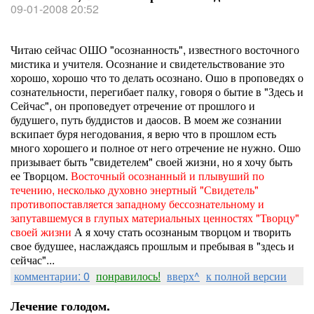
09-01-2008 20:52
Читаю сейчас ОШО "осознанность", известного восточного
мистика и учителя. Осознание и свидетельствование это
хорошо, хорошо что то делать осознано. Ошо в проповедях о
сознательности, перегибает палку, говоря о бытие в "Здесь и
Сейчас", он проповедует отречение от прошлого и
будушего, путь буддистов и даосов. В моем же сознании
вскипает буря негодования, я верю что в прошлом есть
много хорошего и полное от него отречение не нужно. Ошо
призывает быть "свидетелем" своей жизни, но я хочу быть
ее Творцом.
Восточный осознанный и плывуший по
течению, несколько духовно энертный "Свидетель"
противопоставляется западному бессознательному и
запутавшемуся в глупых материальных ценностях "Творцу"
своей жизни
А я хочу стать осознаным творцом и творить
свое будушее, наслаждаясь прошлым и пребывая в "здесь и
сейчас"...
комментарии: 0
понравилось!
вверх^
к полной версии
Лечение голодом.