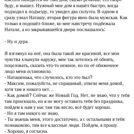
буду, и вышел. Нужный мне дом я нашёл быстро, когда
подходил к подъезду, то увидел два силуэта. В одном я
сразу узнал Наташу, вторая фигура явно была мужская. Как
только я подошёл ближе, ко мне навстречу подбежала
Натали, а из закрывавшейся двери послышалось:
- Ну и дура.
Я взглянул на неё, она была такой же красивой, все мои
чувства хлынули наружу, мне так хотелось её обнять,
поцеловать, сказать что-то нежное, но по её обиженное
лицо меня остановило.
- Наташенька, что случилось, кто это был?
- Максим, пожалуйста, не спрашивай, отвези меня домой,
хотя там и никого нет…
- Как домой? Сейчас же Новый Год. Нет, не знаю, что у тебя
там произошло, но я не могу оставить тебя без праздника,
пойдем к нам у нас там так весло, всё будет хорошо.
- Но я там никого не знаю.
- Ты знаешь меня, этого достаточно, а с остальными я тебя
познакомлю, там все классные люди. Пойдем, я прошу.
- Хорошо, я согласна.