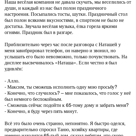
Наша весёлая компания не давала скучать, мы веселились от
души, и каждый из нас был полон праздничного
настроения. Посыпались тосты, шутки. Праздничный стол
был полон всякими вкусностями, в спиртном не было не
достатка. Звучала весёлая музыка, ёлка горела яркими
огнями. Праздник был в разгаре.
Приблизительно через час после разговора с Наташей у
меня завибрировал телефон, он наверно и звонил, но
услышать его было невозможно, только почувствовать. На
дисплее высвечивалось «Наташа». Если честно я был
удивлён:
- Алло.
- Максим, ты сможешь исполнить одну мою просьбу?
- Конечно, что случилось? – мне показалось, что голос у неё
был немного беспокойным.
- Сможешь сейчас подойти к 65-тому дому и забрать меня?
- Конечно, я буду через пять минут.
Всё это было очень странно, непонятно. Я быстро оделся,
предварительно спросил Таню, хозяйку квартиры, где
именно находится 65-тый дом, сказал ребятам, что скоро