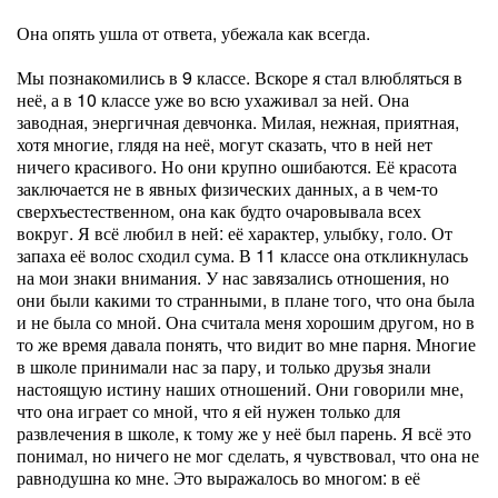
Она опять ушла от ответа, убежала как всегда.
Мы познакомились в 9 классе. Вскоре я стал влюбляться в
неё, а в 10 классе уже во всю ухаживал за ней. Она
заводная, энергичная девчонка. Милая, нежная, приятная,
хотя многие, глядя на неё, могут сказать, что в ней нет
ничего красивого. Но они крупно ошибаются. Её красота
заключается не в явных физических данных, а в чем-то
сверхъестественном, она как будто очаровывала всех
вокруг. Я всё любил в ней: её характер, улыбку, голо. От
запаха её волос сходил сума. В 11 классе она откликнулась
на мои знаки внимания. У нас завязались отношения, но
они были какими то странными, в плане того, что она была
и не была со мной. Она считала меня хорошим другом, но в
то же время давала понять, что видит во мне парня. Многие
в школе принимали нас за пару, и только друзья знали
настоящую истину наших отношений. Они говорили мне,
что она играет со мной, что я ей нужен только для
развлечения в школе, к тому же у неё был парень. Я всё это
понимал, но ничего не мог сделать, я чувствовал, что она не
равнодушна ко мне. Это выражалось во многом: в её