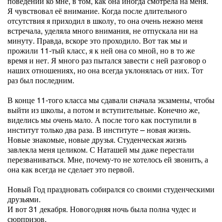
поведении ко мне, в том, как она иногда смотрела на меня.
Я чувствовал её внимание. Когда после длительного
отсутствия я приходил в школу, то она очень нежно меня
встречала, уделяла много внимания, не отпускала ни на
минуту. Правда, вскоре это проходило. Вот так мы и
прожили 11-тый класс, я к ней она со мной, но в то же
время и нет. Я много раз пытался завести с ней разговор о
наших отношениях, но она всегда уклонялась от них. Тот
раз был последним.
В конце 11-того класса мы сдавали сначала экзамены, чтобы
выйти из школы, а потом и вступительные. Конечно же,
виделись мы очень мало. А после того как поступили в
институт только два раза. В институте – новая жизнь.
Новые знакомые, новые друзья. Студенческая жизнь
завлекла меня целиком. С Наташей мы даже перестали
перезваниваться. Мне, почему-то не хотелось ей звонить, а
она как всегда не сделает это первой.
Новый Год праздновать собирался со своими студенческими
друзьями.
И вот 31 декабря. Новогодняя ночь была полна чудес и
сюрпризов.