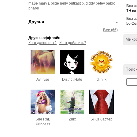
ma$e
mary j. blige
nelly
outkast
p. diddy
petey pablo
Без з
pharel
TH во 
Без з
Друзья
-
50 Cent
Все (66)
Друзья оффлайн
Микр
Кого давно нет?
Кого добавить?
Поиск
Avillyse
District Hate
djinjik
Sue RnB
Zuix
БЛОГбастер
Princess