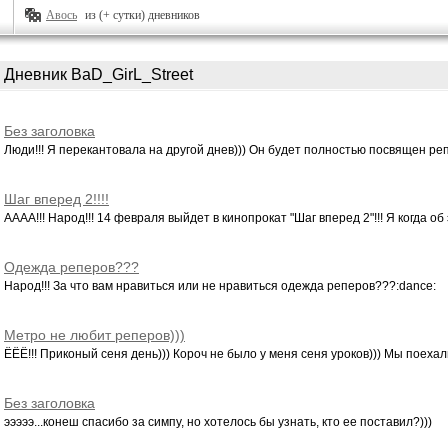
Авось
из (+ сутки) дневников
Дневник BaD_GirL_Street
Без заголовка
Люди!!! Я перекантовала на другой днев))) Он будет полностью посвящен репу)
Шаг вперед 2!!!!
АААА!!! Народ!!! 14 февраля выйдет в кинопрокат "Шаг вперед 2"!!! Я когда об э
Одежда реперов???
Народ!!! За что вам нравиться или не нравиться одежда реперов???:dance:
Метро не любит реперов)))
ЁЁЁ!!! Приконый сеня день))) Короч не было у меня сеня уроков))) Мы поехали
Без заголовка
эээээ...конеш спасибо за симпу, но хотелось бы узнать, кто ее поставил?)))