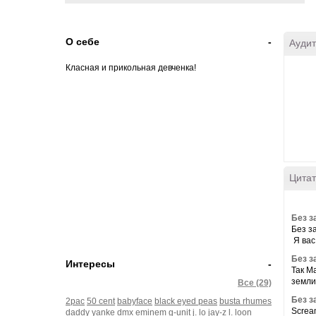
О себе
-
Аудит
Класная и прикольная девченка!
Цитат
Без з
Без з
Я вас
Без з
Интересы
-
Так М
земли,
Все (29)
Без з
2pac
50 cent
babyface
black eyed peas
busta rhumes
Scream
daddy yanke
dmx
eminem
g-unit
j. lo
jay-z
l.
loon