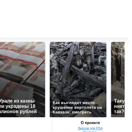
Урале из казны
Такую 
Как выглядит место
и украдены 18
никто н
крушение вертолета на
лионов рублей
так?!
Кавказе: смотреть
О проекте
Версия для PDA