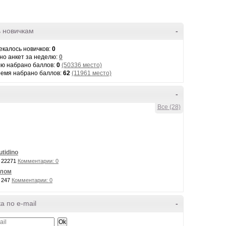
 новичкам
-
екалось новичков:
0
но анкет за неделю:
0
лю набрано баллов:
0
(50336 место)
ремя набрано баллов:
62
(11961 место)
-
Все (28)
tidino
 22271
Комментарии: 0
слом
 247
Комментарии: 0
а по e-mail
-