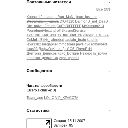
Постоянные читатели
-
Все (37)
Koonce42unlaure
_Rap_MaN_
lean_just_me
Влюбленый_король
DIOR120
DaimonD_not_DeaD
Die_naive_Freude
GuiTaRiFFFFFF
MAXimum213
PogrebnojAlexandroff
SkaynetService
XxX_Bill_Kau_XxX
Xx_the_end_xX
Zukkur
_СвЕТик-
СеМиЦвЕтИк_
almebat
captain_brain
katuhin
lexa3382
megap4el
mrr
ozkara
paveldvd
romavbed
tixas33
ДефФОчКа_з_ДрУгОй_ПлАнЕтЫ
Дмитрий_Денисов
Крис_Вотрин
Нежность_волка
простая_дефченка
утро_красит
Сообщества
-
Читатель сообществ
(Всего в списке: 3)
Темы_дня
LOL-C
VIP_KPACOTA
Статистика
-
Создан: 15.11.2007
Записей: 95