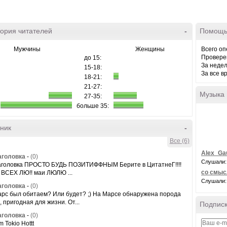
ория читателей
-
Помощь
Мужчины
Женщины
Всего оп
Провере
до 15:
За неде
15-18:
За все в
18-21:
21-27:
Музыка
27-35:
больше 35:
ник
-
Все (6)
Alex_Gau
аголовка
-
(0)
Слушали:
аголовка ПРОСТО БУДЬ ПОЗИТИФФНЫМ Берите в ЦитатнеГ!!!!
со смы
 ВСЕХ ЛЮ!! маи ЛЮЛЮ ...
Слушали:
аголовка
-
(0)
арс был обитаем? Или будет? ;) На Марсе обнаружена порода
 пригодная для жизни. От...
Подписк
аголовка
-
(0)
 Tokio Hottt