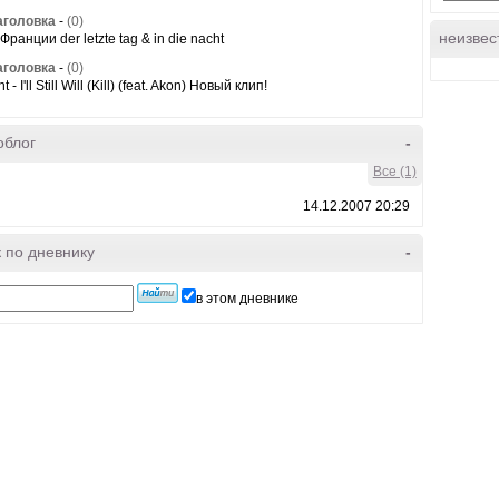
аголовка
-
(0)
неизвес
Франции der letzte tag & in die nacht
аголовка
-
(0)
 - I'll Still Will (Kill) (feat. Akon) Новый клип!
облог
-
Все (1)
14.12.2007 20:29
 по дневнику
-
в этом дневнике