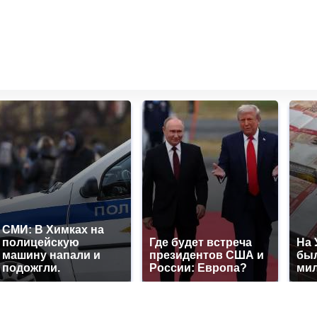
СМИ: В Химках на
полицейскую
Где будет встреча
На 
машину напали и
президентов США и
был
подожгли.
России: Европа?
мил