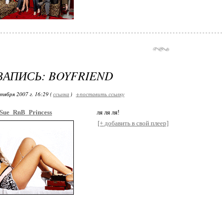
ЗАПИСЬ: BOYFRIEND
тября 2007 г. 16:29 (
ссылка
)
+поставить ссылку
Sue_RnB_Princess
ля ля ля!
[+ добавить в свой плеер]