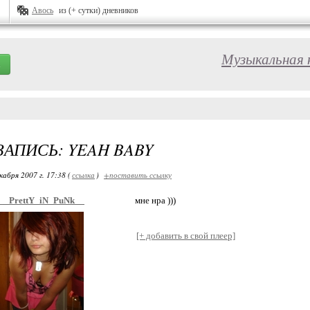
Авось
из (+ сутки) дневников
Музыкальная 
ЗАПИСЬ: YEAH BABY
кабря 2007 г. 17:38 (
ссылка
)
+поставить ссылку
__PrettY_iN_PuNk__
мне нра )))
[+ добавить в свой плеер]