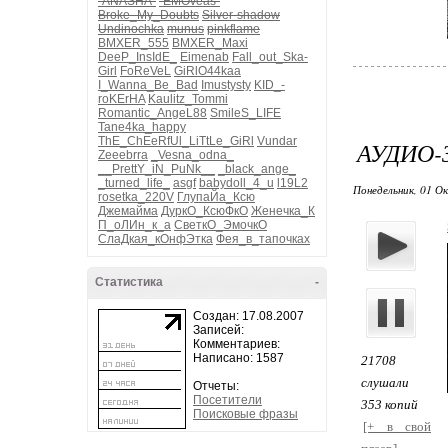
-ANASHA-
-EMOveas-
Broke_My_Doubts
Silver-shadow
Undinochka
munus
pinkflame
BMXER_555
BMXER_Maxi
DeeP_InsIdE_
Eimenab
Fall_out_Ska-
Girl
FoReVeL
GiRlO44kaa
I_Wanna_Be_Bad
Imustysty
KID_-
roKErHA
Kaulitz_Tommi
Romantic_AngeL88
SmileS_LIFE
Tane4ka_happy
ThE_ChEeRfUl_LiTtLe_GiRl
Vundar
АУДИО-
Zeeebrra
_Vesna_odna_
__PrettY_iN_PuNk__
_black_ange_
_turned_life_
asgf
babydoll_4_u
l19L2
Понедельник, 01 Ок
rosetka_220V
ГлупаЙа_Ксю
Джемайма
ДуркО_КсюФкО
Женечка_К
П_оЛИн_к_а
СветкО_ЭмочкО
СлаДкая_кОнфЭтка
Фея_в_тапочках
Статистика
-
Создан: 17.08.2007
Записей:
Комментариев:
Написано: 1587
21708
слушали
Отчеты:
Посетители
353 копий
Поисковые фразы
[+ в свой