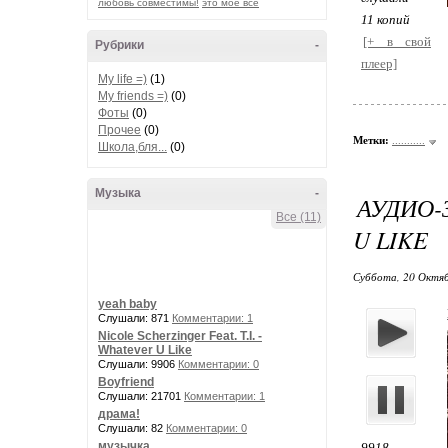
любовь совместимы!
это мое все
11 копий
[+ в свой
Рубрики
-
плеер]
My life =)
(1)
My friends =)
(0)
Фоты
(0)
Прочее
(0)
Метки:
...........
Школа,бля...
(0)
Музыка
-
АУДИО-
Все (11)
U LIKE
Суббота, 20 Октябр
yeah baby
Слушали: 871
Комментарии: 1
Nicole Scherzinger Feat. T.I. -
Whatever U Like
Слушали: 9906
Комментарии: 0
Boyfriend
Слушали: 21701
Комментарии: 1
драма!
Слушали: 82
Комментарии: 0
музычка
9918