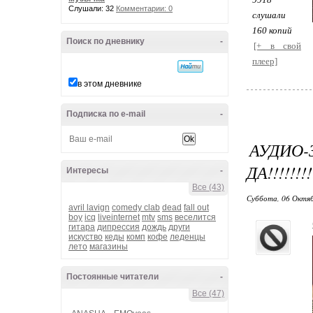
Слушали: 32
Комментарии: 0
слушали
160 копий
Поиск по дневнику
-
[+ в свой
плеер]
в этом дневнике
Подписка по e-mail
-
АУДИО-
ДА!!!!!!!!!
Интересы
-
Все (43)
Суббота, 06 Октябр
avril lavign
comedy clab
dead
fall out
boy
icq
liveinternet
mtv
sms
веселится
гитара
дипрессия
дождь
други
искуство
кеды
комп
кофе
леденцы
лето
магазины
Постоянные читатели
-
Все (47)