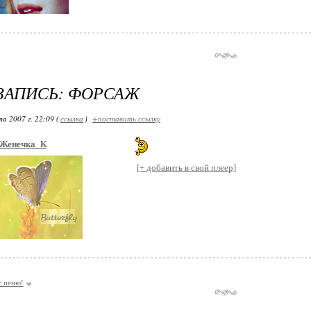
ЗАПИСЬ: ФОРСАЖ
а 2007 г. 22:09 (
ссылка
)
+поставить ссылку
Женечка_К
[+ добавить в свой плеер]
у пеню!