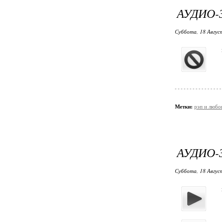
АУДИО-З
Суббота, 18 Авгус
Метки:
рэп и любо
АУДИО-
Суббота, 18 Авгус