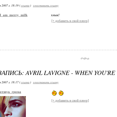
 2007 г. 18:19 (
ссылка
)
+поставить ссылку
I_am_merry_milk
хнык!
[+ добавить в свой плеер]
ЗАПИСЬ: AVRIL LAVIGNE - WHEN YOU'RE
 2007 г. 18:17 (
ссылка
)
+поставить ссылку
отзвук_грома
[+ добавить в свой плеер]