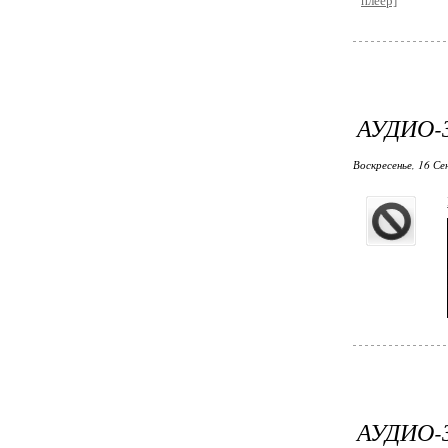
плеер]
АУДИО-
Воскресенье, 16 Се
АУДИО-