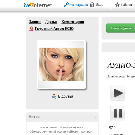
Регистрация
Вход
Рейтинги
Записи
Друзья
Комментарии
Создать дневник
Грустный Ангел КСЮ
АУДИО-
Понедельник, 10 Де
В друзья
Метки
-
871
...........
и все готово!
машина
музыка
обожаю эту пеню!
пожар
поймали!
рэп
рэп и
слушали