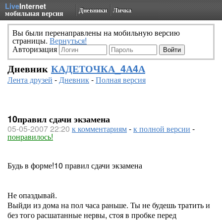
Live
Internet
Дневники
Личка
мобильная версия
Вы были перенаправлены на мобильную версию
страницы.
Вернуться!
Авторизация
Дневник
КАДЕТОЧКА_4А4А
Лента друзей
-
Дневник
-
Полная версия
10правил сдачи экзамена
05-05-2007 22:20
к комментариям
-
к полной версии
-
понравилось!
Будь в форме!10 правил сдачи экзамена
Не опаздывай.
Выйди из дома на пол часа раньше. Ты не будешь тратить и
без того расшатанные нервы, стоя в пробке перед