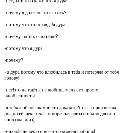
-нет,ты так и скажи что я дура!
-почему я должен это сказать?
-потому что это правда!я дура!
-почему ты так счиатешь?
-потому что я дура!
-почему?
- я дура потому что влюбилась в тебя и потеряла от тебя
голову!
-нет!это не так!ты не любишь меня,это просто
влюбленность!
-я тебя люблю!как мне это доказать?(плача произнесла
она,по её щеке текла прозрачная слеза и она медленно
сползала вниз)
-никак!я не верю и всё что ты меня любишь!