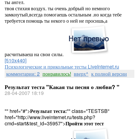
ты ангел.
твоя стихия воздух. ты очень добрый но немного
замкнутый,всегда помогаешь остальным .но когда тебе
требуется помощь ты некого о ней не просишь,а
расчитываеш на свои силы.
[510x440]
Психологические и прикольные тесты LiveInternet.ru
комментарии: 2
понравилось!
вверх^
к полной версии
Результат теста "Какая ты песня о любви? "
28-04-2007 18:19
"" href="#">
Результат теста:
"" class="TESTSB"
href="http://www.liveinternet.ru/tests.php?
cmd=start&test_id=35957">
Пройти этот тест