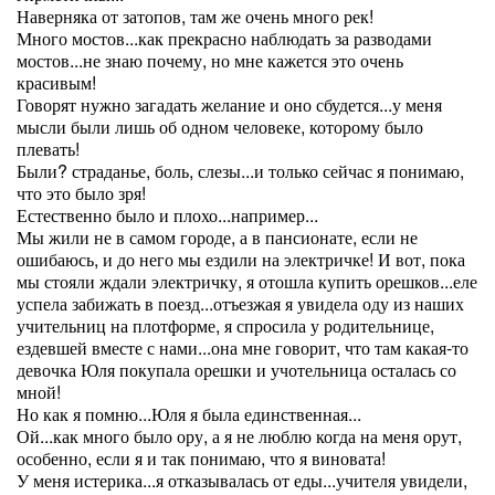
Наверняка от затопов, там же очень много рек!
Много мостов...как прекрасно наблюдать за разводами
мостов...не знаю почему, но мне кажется это очень
красивым!
Говорят нужно загадать желание и оно сбудется...у меня
мысли были лишь об одном человеке, которому было
плевать!
Были? страданье, боль, слезы...и только сейчас я понимаю,
что это было зря!
Естественно было и плохо...например...
Мы жили не в самом городе, а в пансионате, если не
ошибаюсь, и до него мы ездили на электричке! И вот, пока
мы стояли ждали электричку, я отошла купить орешков...еле
успела забижать в поезд...отъезжая я увидела оду из наших
учительниц на плотформе, я спросила у родительнице,
ездевшей вместе с нами...она мне говорит, что там какая-то
девочка Юля покупала орешки и учотельница осталась со
мной!
Но как я помню...Юля я была единственная...
Ой...как много было ору, а я не люблю когда на меня орут,
особенно, если я и так понимаю, что я виновата!
У меня истерика...я отказывалась от еды...учителя увидели,