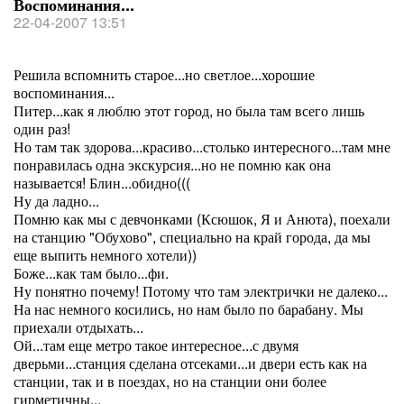
Воспоминания...
22-04-2007 13:51
Решила вспомнить старое...но светлое...хорошие
воспоминания...
Питер...как я люблю этот город, но была там всего лишь
один раз!
Но там так здорова...красиво...столько интересного...там мне
понравилась одна экскурсия...но не помню как она
называется! Блин...обидно(((
Ну да ладно...
Помню как мы с девчонками (Ксюшок, Я и Анюта), поехали
на станцию "Обухово", специально на край города, да мы
еще выпить немного хотели))
Боже...как там было...фи.
Ну понятно почему! Потому что там электрички не далеко...
На нас немного косились, но нам было по барабану. Мы
приехали отдыхать...
Ой...там еще метро такое интересное...с двумя
дверьми...станция сделана отсеками...и двери есть как на
станции, так и в поездах, но на станции они более
гирметичны...