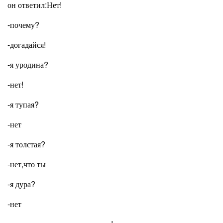
он ответил:Нет!
-почему?
-догадайся!
-я уродина?
-нет!
-я тупая?
-нет
-я толстая?
-нет,что ты
-я дура?
-нет