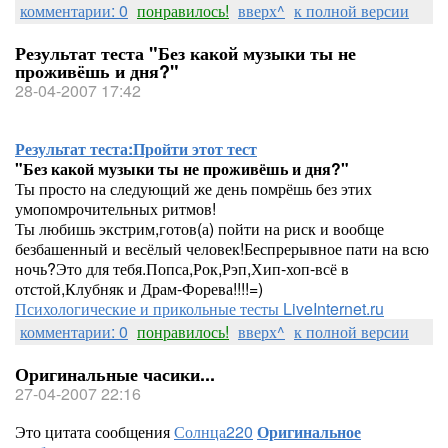
комментарии: 0
понравилось!
вверх^
к полной версии
Результат теста "Без какой музыки ты не
проживёшь и дня?"
28-04-2007 17:42
Результат теста:
Пройти этот тест
"Без какой музыки ты не проживёшь и дня?"
Ты просто на следующий же день помрёшь без этих
умопомрочительных ритмов!
Ты любишь экстрим,готов(а) пойти на риск и вообще
безбашенный и весёлый человек!Беспрерывное пати на всю
ночь?Это для тебя.Попса,Рок,Рэп,Хип-хоп-всё в
отстой,Клубняк и Драм-Форева!!!!=)
Психологические и прикольные тесты LiveInternet.ru
комментарии: 0
понравилось!
вверх^
к полной версии
Оригинальные часики...
27-04-2007 22:16
Это цитата сообщения
Солнца220
Оригинальное