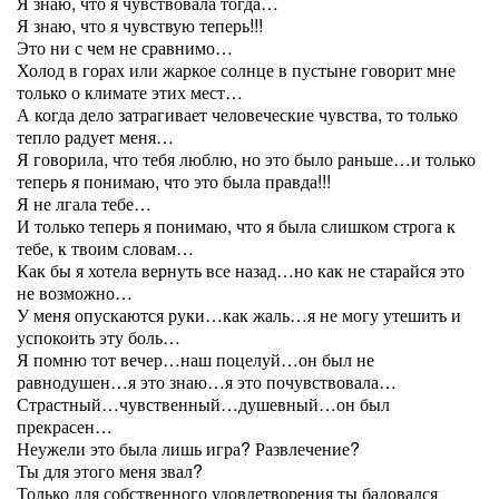
Я знаю, что я чувствовала тогда…
Я знаю, что я чувствую теперь!!!
Это ни с чем не сравнимо…
Холод в горах или жаркое солнце в пустыне говорит мне
только о климате этих мест…
А когда дело затрагивает человеческие чувства, то только
тепло радует меня…
Я говорила, что тебя люблю, но это было раньше…и только
теперь я понимаю, что это была правда!!!
Я не лгала тебе…
И только теперь я понимаю, что я была слишком строга к
тебе, к твоим словам…
Как бы я хотела вернуть все назад…но как не старайся это
не возможно…
У меня опускаются руки…как жаль…я не могу утешить и
успокоить эту боль…
Я помню тот вечер…наш поцелуй…он был не
равнодушен…я это знаю…я это почувствовала…
Страстный…чувственный…душевный…он был
прекрасен…
Неужели это была лишь игра? Развлечение?
Ты для этого меня звал?
Только для собственного удовлетворения ты баловался