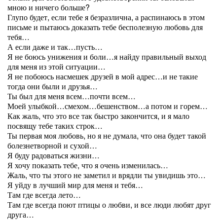
мною и ничего больше?
Глупо будет, если тебе я безразлична, а распинаюсь в этом
письме и пытаюсь доказать тебе бесполезную любовь для
тебя…
А если даже и так…пусть…
Я не боюсь унижения и боли…я найду правильный выход
для меня из этой ситуации…
Я не побоюсь насмешек друзей в мой адрес…и не такие
тогда они были и друзья…
Ты был для меня всем…почти всем…
Моей улыбкой…смехом…бешенством…а потом и горем…
Как жаль, что это все так быстро закончится, и я мало
посвящу тебе таких строк…
Ты первая моя любовь, но я не думала, что она будет такой
болезнетворной и сухой…
Я буду радоваться жизни…
Я хочу показать тебе, что я очень изменилась…
Жаль, что ты этого не заметил и врядли ты увидишь это…
Я уйду в лучший мир для меня и тебя…
Там где всегда лето…
Там где всегда поют птицы о любви, и все люди любят друг
друга…