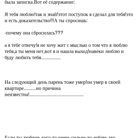
была записка.Вот её содержание:
Я тебя люблю!так и знай!этот поступок я сделал для тебя!это
и есть доказательство!!!А ты спросишь:
-почему она сбросилась???
а я тебе отвечу!я не хочу жит с мыслью о том что я люблю
тебя,а ты меня нет,вот я и нашла выход!навеки люблю и
буду любить тебя................
На следующий день парень тоже умер!он умер в своей
квартире..........но причина
неизвестна!............................................
Если ты любишь кого то очень сильно то добавь это