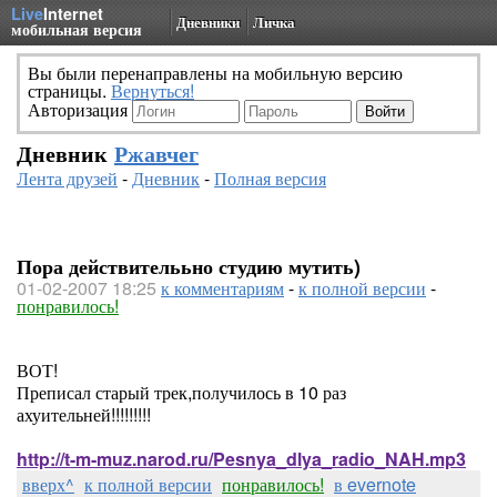
Live
Internet
Дневники
Личка
мобильная версия
Вы были перенаправлены на мобильную версию
страницы.
Вернуться!
Авторизация
Дневник
Ржавчег
Лента друзей
-
Дневник
-
Полная версия
Пора действителььно студию мутить)
01-02-2007 18:25
к комментариям
-
к полной версии
-
понравилось!
ВОТ!
Преписал старый трек,получилось в 10 раз
ахуительней!!!!!!!!!
http://t-m-muz.narod.ru/Pesnya_dlya_radio_NAH.mp3
вверх^
к полной версии
понравилось!
в evernote