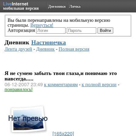
Live
Internet
Дневники
Личка
мобильная версия
Вы были перенаправлены на мобильную версию
страницы.
Вернуться!
Авторизация
Дневник
Настюнечка
Лента друзей
-
Дневник
-
Полная версия
Я не сумею забыть твои глаза,и понимаю это
навсегда.....
06-12-2007 23:49
к комментариям
-
к полной версии
-
понравилось!
[165x220]