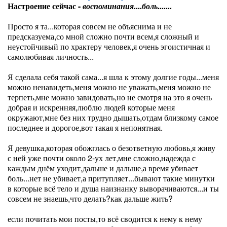
Настроение сейчас -
воспоминания....боль.......
Просто я та...которая совсем не объяснима и не
предсказуема,со мной сложно почти всем,я сложный и
неустойчивый по храктеру человек,я очень эгоистичная и
самолюбивая личность...
Я сделала себя такой сама...я шла к этому долгие годы...меня
можно ненавидеть,меня можно не уважать,меня можно не
терпеть,мне можно завидовать,но не смотря на это я очень
добрая и искренняя,люблю людей которые меня
окружают,мне без них трудно дышать,отдам близкому самое
последнее и дорогое,вот такая я непонятная.
Я девушка,которая обожглась о безответную любовь,я живу
с ней уже почти около 2-ух лет,мне сложно,надежда с
каждым днём уходит,дальше и дальше,а время убивает
боль...нет не убивает,а притупляет...бывают такие минутки
в которые всё тело и душа наизнанку выворачиваются...и ты
совсем не знаешь,что делать?как дальше жить?
если почитать мои посты,то всё сводится к нему к нему