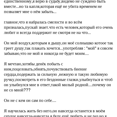
единственному,я верю в судьбу,видемо не суждено быть
вместе...но та капля,которая ещё не убита временем не
позваляет мне о нём забыть...
главное,что я набралась смелости и во всём
призналась,пускай знает.что есть человек,который его очень
любит и всегда поддержит не смотря не на что...
Он мой воздух,которым я дышу,он моё солнышко котоое так
греет душу,так плакать хочется...употребляя : "мой" я совсем
забываю,что не мой и никогда не будет моим....
Я мечтаю,хотябы денёк побыть с
ним,поцеловать,обнять,почувствовать биение
сердца,подержать за сильную ,нежную и такую любимую
ручку,посмотреть в его бездонные глазки,улыбнуться и чтоб
он улыбнулся мне в ответ,такой милый родной....почему он
не со мной???
Он не с кем он сам по себе....
Я научилась жить без него,он навсегда останется в моём
сердце,навсегда-навсегда,я буду ещё любить и не раз,но я