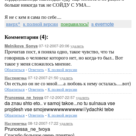
больше никогда так не СОЙДУ С УМА...
Я не с кем я сама по себе....
вверх^
к полной версии
понравилось!
в evernote
Комментарии (4):
07-12-2007-20:06
удалить
Melnikova_Sonya
Прочитав пост, я поняла одно, такое чувство, что ты
говоришь о человеке которого нет, но когда-то был.. Вот
такое у меня сложилось мнение.
Обратиться
-
Ответить
-
К полной версии
07-12-2007-21:50
удалить
Настюнечка
Он есть,но он не со мной.....а любовь к нему осталась.....вот)
Обратиться
-
Ответить
-
К полной версии
07-12-2007-22:57
удалить
Pruncessa_ne_tvoya
da znau shto eto.. v samoj takoe...no tu sulnaua vse
projdesh vse smojewwwwwwwwww///ydachki tebe
Обратиться
-
Ответить
-
К полной версии
08-12-2007-17:22
удалить
Настюнечка
Pruncessa_ne_tvoya
Спасибо большое очень приятно)