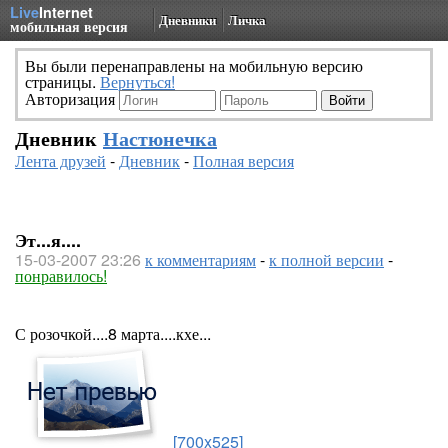
Live
Internet
Дневники
Личка
мобильная версия
Вы были перенаправлены на мобильную версию
страницы.
Вернуться!
Авторизация
Дневник
Настюнечка
Лента друзей
-
Дневник
-
Полная версия
Эт...я....
15-03-2007 23:26
к комментариям
-
к полной версии
-
понравилось!
С розочкой....8 марта....кхе...
[700x525]