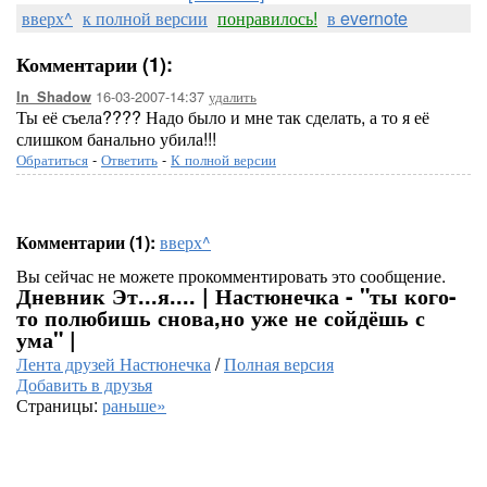
вверх^
к полной версии
понравилось!
в evernote
Комментарии (1):
16-03-2007-14:37
удалить
In_Shadow
Ты её съела???? Надо было и мне так сделать, а то я её
слишком банально убила!!!
Обратиться
-
Ответить
-
К полной версии
Комментарии (1):
вверх^
Вы сейчас не можете прокомментировать это сообщение.
Дневник Эт...я.... | Настюнечка - "ты кого-
то полюбишь снова,но уже не сойдёшь с
ума" |
Лента друзей Настюнечка
/
Полная версия
Добавить в друзья
Страницы:
раньше»