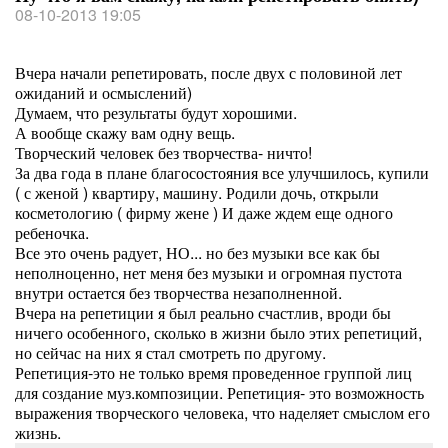
08-10-2013 19:05
Вчера начали репетировать, после двух с половиной лет
ожиданий и осмыслений)
Думаем, что результаты будут хорошими.
А вообще скажу вам одну вещь.
Творческий человек без творчества- ничто!
За два года в плане благосостояния все улучшилось, купили
( с женой ) квартиру, машину. Родили дочь, открыли
косметологию ( фирму жене ) И даже ждем еще одного
ребеночка.
Все это очень радует, НО... но без музыки все как бы
неполноценно, нет меня без музыки и огромная пустота
внутри остается без творчества незаполненной.
Вчера на репетиции я был реально счастлив, вроди бы
ничего особенного, сколько в жизни было этих репетиций,
но сейчас на них я стал смотреть по другому.
Репетиция-это не только время проведенное группой лиц
для создание муз.композиции. Репетиция- это возможность
выражения творческого человека, что наделяет смыслом его
жизнь.