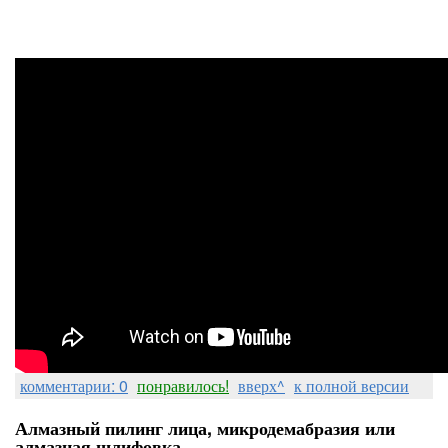
комментарии: 0
понравилось!
вверх^
к полной версии
Алмазный пилинг лица, микродемабразия или
алмазная шлифовка