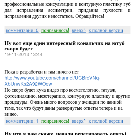
профессиональные консультации и контурную пластику губ
для исправления ассиметрии, придания пухлости и
исправления других недостатков. Обращайтесь!
комментарии: 0
понравилось!
вверх^
к полной версии
Ну вот еще один интересный кональчик на ютуб
скоро будет
19-11-2013 13:44
Пока в разработки и там ничего нет
http://www.youtube.com/channel/UCBrcVNq-
XbUnwKs2A92WOew
Но скоро будет куча видео про косметологию, татуаж,
фотоэпиляцию, мезотерапию, контурную пластику и другие
процедуры. Очень много вопросов у женщин по данной
теме, так что будут даны развернутые ответы теперь и на
видео.
комментарии: 1
понравилось!
вверх^
к полной версии
Ну что я вам скажу, начали репетировать опять)