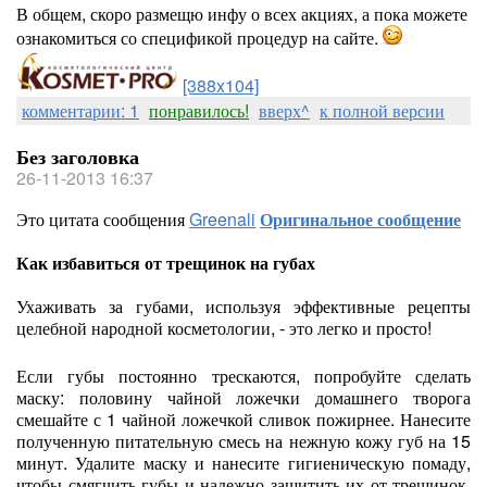
В общем, скоро размещю инфу о всех акциях, а пока можете
ознакомиться со спецификой процедур на сайте.
[388x104]
комментарии: 1
понравилось!
вверх^
к полной версии
Без заголовка
26-11-2013 16:37
Это цитата сообщения
Greenali
Оригинальное сообщение
Как избавиться от трещинок на губах
Ухаживать за губами, используя эффективные рецепты
целебной народной косметологии, - это легко и просто!
Если губы постоянно трескаются, попробуйте сделать
маску: половину чайной ложечки домашнего творога
смешайте с 1 чайной ложечкой сливок пожирнее. Нанесите
полученную питательную смесь на нежную кожу губ на 15
минут. Удалите маску и нанесите гигиеническую помаду,
чтобы смягчить губы и надежно защитить их от трещинок,