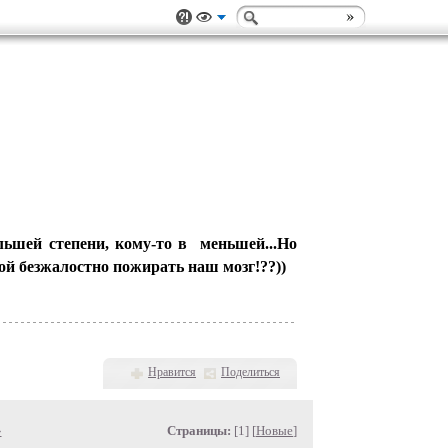
льшей степени, кому-то в меньшей...
Но
рой безжалостно пожирать наш мозг!??))
Нравится
Поделиться
»
Страницы:
[1] [
Новые
]