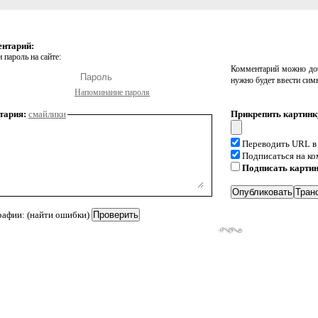
ентарий:
 пароль на сайте:
Комментарий можно доб
нужно будет ввести сим
Напоминание пароля
тария:
смайлики
Прикрепить картинк
Переводить URL в
Подписаться на к
Подписать карти
рафии: (найти ошибки)