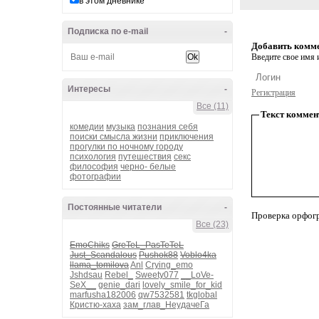
в этом дневнике
Подписка по e-mail
-
Добавить комм
Введите свое имя и
Интересы
-
Регистрация
Все (11)
Текст коммен
комедии
музыка
познания себя
поиски смысла жизни
приключения
прогулки по ночному городу
психология
путешествия
секс
философия
черно- белые
фотографии
Постоянные читатели
-
Проверка орфог
Все (23)
EmoChiks
GreTeL_PasTeTeL
Just_Scandalous
Pushok88
Voblo4ka
llama_tomilova
Anl
Crying_emo
Jshdsau
Rebel_
Sweety077
__LoVe-
SeX__
genie_dari
lovely_smile_for_kid
marfusha182006
qw7532581
tkglobal
Кристю-хаха
зам_глав_НеудачеГа