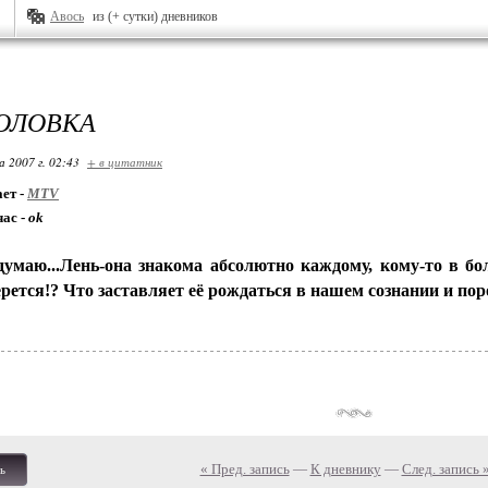
Авось
из (+ сутки) дневников
ГОЛОВКА
 2007 г. 02:43
+ в цитатник
ет -
MTV
час -
ok
думаю...Лень-она знакома абсолютно каждому, кому-то в бо
ерется!? Что заставляет её рождаться в нашем сознании и по
« Пред. запись
—
К дневнику
—
След. запись 
ь