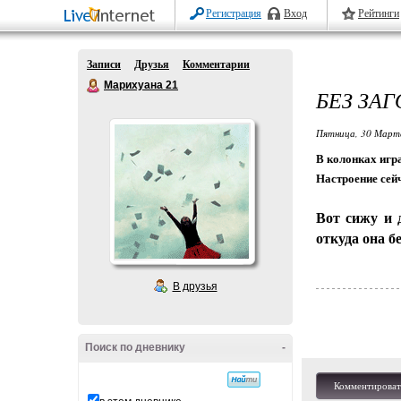
Регистрация
Вход
Рейтинги
Записи
Друзья
Комментарии
Марихуана 21
БЕЗ ЗА
Пятница, 30 Марта
В колонках игра
Настроение сей
Вот сижу и 
откуда она б
В друзья
Поиск по дневнику
-
Комментироват