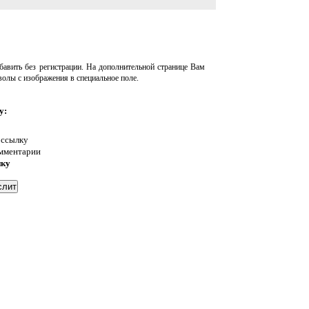
авить без регистрации. На дополнительной странице Вам
волы с изображения в специальное поле.
у:
 ссылку
омментарии
нку