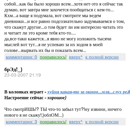
собой...как бы было хорошо всем...хотя нет-это я сейчас так
думаю, вот завтра мне захочется пообщаться с кем-то...
Кхм...а ваще я подумала, вот смотрите мы ведем
дневники...и все равно подсознательно задумываемся о том,
что скажут другие...о том будет ли им интересно читать это
и читает ли это кроме тебя кто-то....
да,все-таки кажется...я явно не могу изложить тысячи
мыслей вот тут...я не успеваю за их ходом в моей
голове...вырвать их бы и показать всем...
комментарии: 0
понравилось!
вверх^
к полной версии
брЭд!_)
23-03-2007 21:19
В колонках играет -
хуйня какая-то за окном...мля...слух р
Настроение сейчас -
хорошое)
Что смотрИШЬ!? ТЫ что-то забыл тут?!ну извини, ничего
нового я не скажу!;)облОМ...)
комментарии: 3
понравилось!
вверх^
к полной версии