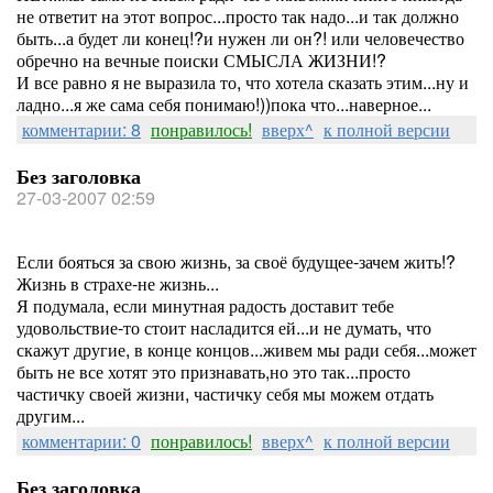
не ответит на этот вопрос...просто так надо...и так должно
быть...а будет ли конец!?и нужен ли он?! или человечество
обречно на вечные поиски СМЫСЛА ЖИЗНИ!?
И все равно я не выразила то, что хотела сказать этим...ну и
ладно...я же сама себя понимаю!))пока что...наверное...
комментарии: 8
понравилось!
вверх^
к полной версии
Без заголовка
27-03-2007 02:59
Если бояться за свою жизнь, за своё будущее-зачем жить!?
Жизнь в страхе-не жизнь...
Я подумала, если минутная радость доставит тебе
удовольствие-то стоит насладится ей...и не думать, что
скажут другие, в конце концов...живем мы ради себя...может
быть не все хотят это признавать,но это так...просто
частичку своей жизни, частичку себя мы можем отдать
другим...
комментарии: 0
понравилось!
вверх^
к полной версии
Без заголовка