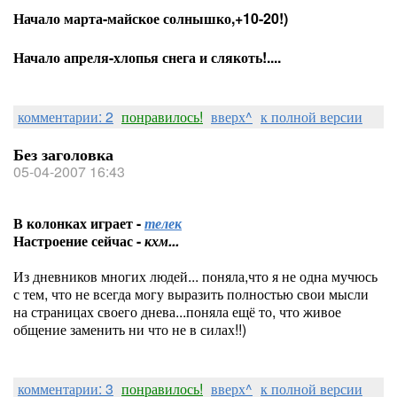
Начало марта-майское солнышко,+10-20!)
Начало апреля-хлопья снега и слякоть!....
комментарии: 2
понравилось!
вверх^
к полной версии
Без заголовка
05-04-2007 16:43
В колонках играет -
телек
Настроение сейчас -
кхм...
Из дневников многих людей... поняла,что я не одна мучюсь
с тем, что не всегда могу выразить полностью свои мысли
на страницах своего днева...поняла ещё то, что живое
общение заменить ни что не в силах!!)
комментарии: 3
понравилось!
вверх^
к полной версии