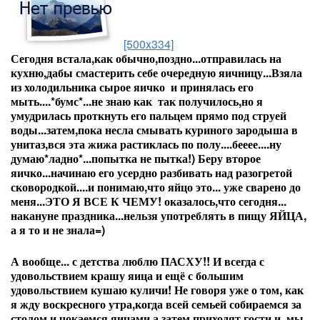
[500x334]
Сегодня встала,как обычно,поздно...отправилась на
кухню,дабы смастерить себе очередную яичницу...Взяла
из холодильника сырое яичко и принялась его
мыть....*бумс*...не знаю как так получилось,но я
умудрилась проткнуть его пальцем прямо под струей
воды...затем,пока несла смывать куриного зародыша в
унитаз,вся эта жижа растиклась по полу....бееее....ну
думаю*ладно*...попытка не пытка!) Беру второе
яичко...начинаю его усердно разбивать над разогретой
сковородкой....и понимаю,что яйцо это... уже сварено до
меня...ЭТО Я ВСЕ К ЧЕМУ! оказалось,что сегодня...
накануне праздника...нельзя употреблять в пищу ЯЙЦА,
а я то и не знала=)
А вообще... с детства люблю ПАСХУ!! И всегда с
удовольствием крашу яица и ещё с большим
удовольствием кушаю куличи! Не говоря уже о том, как
я жду воскресного утра,когда всей семьей собираемся за
столом и чокаемся яицами,а затем приходят гости и мы