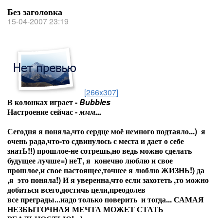
Без заголовка
15-04-2007 23:19
[266x307]
В колонках играет -
Bubbles
Настроение сейчас -
ммм...
Сегодня я поняла,что сердце моё немного подтаяло...) я
очень рада,что-то сдвинулось с места и дает о себе
знатЬ!!) прошлое-не сотрешь,но ведь можно сделать
будущее лучше=) неТ, я конечно люблю и свое
прошлое,и свое настоящее,точнее я люблю ЖИЗНЬ!) да
,я это поняла!) И я уверенна,что если захотеть ,то можно
добиться всего,достичь цели,преодолев
все преграды...надо только поверить и тогда... САМАЯ
НЕЗБЫТОЧНАЯ МЕЧТА МОЖЕТ СТАТЬ