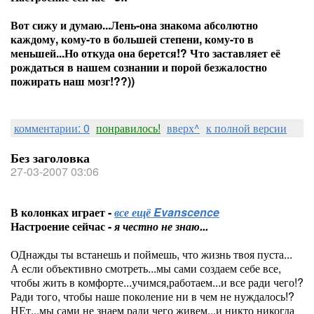
Вот сижу и думаю...Лень-она знакома абсолютно
каждому, кому-то в большей степени, кому-то в
меньшей...
Но откуда она берется!? Что заставляет её
рождаться в нашем сознании и порой безжалостно
пожирать наш мозг!??))
комментарии: 0
понравилось!
вверх^
к полной версии
Без заголовка
27-03-2007 03:06
В колонках играет -
все ещё Evanscence
Настроение сейчас -
я честно не знаю...
ОДнажды ты встанешь и поймешь, что жизнь твоя пуста...
А если объективно смотреть...мы сами создаем себе все,
чтобы жить в комфорте...учимся,работаем...и все ради чего!?
Ради того, чтобы наше поколение ни в чем не нуждалось!?
НЕт...мы сами не знаем ради чего живем...и никто никогда