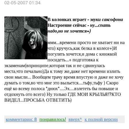
02-05-2007 01:34
В колонках играет -
звуки саксофона
Настроение сейчас -
ну...спать
надо,но не хочется=)
ммм...времени просто не хватает ни на
что) кручусь,как белка в колесе+)И
погулять хочется,и дома с книжкой
посидеть...+ подготовка к
экзаменам(впринципе,которая так и не сдвинулась
места,что печально)Да к тому же,даже нет времени излить
свои мысли... Вообщем трачу время впустую и даже не хочу
думать о том,во что мне это выльется....тьфу,тьфу ) Скоро
ещё ко всему полоса *днюх*....Эх....взлететь бы повыше и
отдохнуть ото всего) Ну только ГДЕ МОИ КРЫЛЬЯ!?КТО
ВИДЕЛ...ПРОСЬБА ОТВЕТИТЬ)
комментарии: 8
понравилось!
вверх^
к полной версии