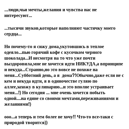
...люди,чьи мечты,желания и чувства нас не
интересуют...
...тысячи звуков,которые наполняют частичку моего
сердца...
Но почему-то я сижу дома,укутовшись в теплое
одеяло...пью горячий кофе с кусочком черного
шоколада...И несмотря на то что уже почти
выздоровила,мне не хочется идти НИКУДА,а впринципе
и некуда...Странно,но это вовсе не похоже на
меня...Субботний день, а я дома?!Обычно,даже если не с
кем и некуда идти, я в одиночестве гуляю по
аллее,захожу в кулинарию...и это вполне устраивает
меня...!) Но сегодня ... мне очень хочется побыть
одной....на едине со своими мечтами,переживаниями и
желаниями!)
ооо...а теперь и тем более не хочу!! Что-то все-таки с
природой творится))