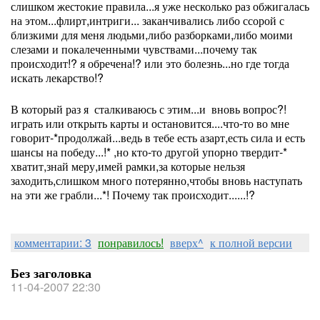
слишком жестокие правила...я уже несколько раз обжигалась
на этом...флирт,интриги... заканчивались либо ссорой с
близкими для меня людьми,либо разборками,либо моими
слезами и покалеченными чувствами...почему так
происходит!? я обречена!? или это болезнь...но где тогда
искать лекарство!?
В который раз я сталкиваюсь с этим...и вновь вопрос?!
играть или открыть карты и остановится....что-то во мне
говорит-*продолжай...ведь в тебе есть азарт,есть сила и есть
шансы на победу...!* ,но кто-то другой упорно твердит-*
хватит,знай меру,имей рамки,за которые нельзя
заходить,слишком много потерянно,чтобы вновь наступать
на эти же грабли...*! Почему так происходит......!?
комментарии: 3
понравилось!
вверх^
к полной версии
Без заголовка
11-04-2007 22:30