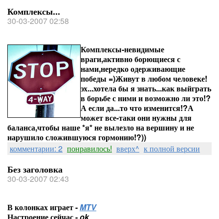
Комплексы...
30-03-2007 02:58
Комплексы-невидимые
враги,активно борющиеся с
нами,нередко одерживающие
победы =)Живут в любом человеке!
эх...хотела бы я знать...как выйграть
в борьбе с ними и возможно ли это!?
А если да...то что изменится!?А
может все-таки они нужны для
баланса,чтобы наше *я* не вылезло на вершину и не
нарушило сложившуюся гормонию!?))
комментарии: 2
понравилось!
вверх^
к полной версии
Без заголовка
30-03-2007 02:43
В колонках играет -
MTV
Настроение сейчас -
ok