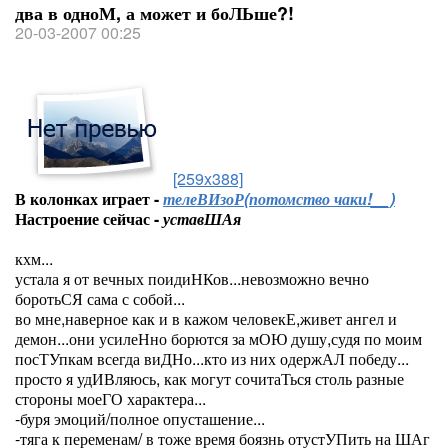
два в одноМ, а может и боЛЬше?!
20-03-2007 00:25
[259x388]
В колонках играет -
телеВИзоР(потомство чаки!__)
Настроение сейчас -
уставШАя
кхм...
устала я от вечных поидиНКов...невозможно вечно
боротьСЯ сама с собой...
во мне,наверное как и в кажом человекЕ,живет ангел и
демон...они усилеНно борются за мОЮ душу,судя по моим
посТУпкам всегда виДНо...кто из них одержАЛ победу...
просто я удИВляюсь, как могут сочитаТься столь разные
стороны моеГО характера...
-буря эмоций/полное опусташение...
-тяга к переменам/ в тоже время боязнь отустУПить на ШАг