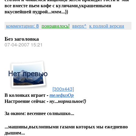
все вместе пьем кофе с куличами,украшенными
вкуснейшей пудрой...ммм...))
комментарии: 8
понравилось!
вверх^
к полной версии
Без заголовка
07-04-2007 15:21
[300x443]
В колонках играет -
телефизОр
Настроение сейчас -
ну...нормальное!)
За окном: весеннее солнышко...
...машины,выхлопными газами которых мы ежедневно
дышим...