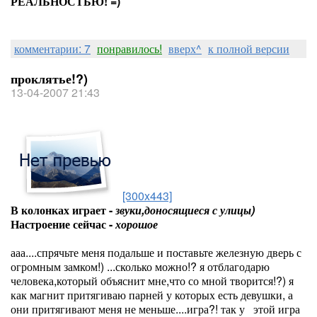
РЕАЛЬНОСТЬЮ! =)
комментарии: 7
понравилось!
вверх^
к полной версии
проклятье!?)
13-04-2007 21:43
[300x443]
В колонках играет -
звуки,доносящиеся с улицы)
Настроение сейчас -
хорошое
ааа....спрячьте меня подальше и поставьте железную дверь с
огромным замком!) ...сколько можно!? я отблагодарю
человека,который объяснит мне,что со мной творится!?) я
как магнит притягиваю парней у которых есть девушки, а
они притягивают меня не меньше....игра?! так у этой игра