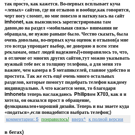
так просто, как кажется. Во-первых всплывает куча
«левых» сайтов, где ни отзывов и вообще,как говорится,
черт ногу сломит, но мне повезло и наткнулась на сайт
imhonet
, как выяснилось зарегистрирована там
давно,но на раздел «мобильная связь» внимания не
обращала, не нужно раньше было. Честно сказать, была
очень довольна, во-первых куча оценок и отзывов(а мне
это всегда упрощает выбор, не доверяю я всем этим
рекламам, опыт людей надежнее
J
)+понравилось то, что,
в отличие от многих других сайтов,тут можно указывать
нужный тебе вес и толщину телефона, а для меня это
важнее, чем камера в 5 мегапикселей, главное удобство и
простота. Так же есть ещё очень много остальных
разделов, которые помогут подобрать телефон каждому
индивидуально. А что касается меня, то благодаря
imhonet
я теперь наслаждаюсь
Philipsом X703, как я и
хотела, он оказался прост в обращение,
функцианален+хороший дизайн. Теперь и вы знаете куда
«податься»,если понадобится выбрать телефон;)
комментарии: 5
понравилось!
вверх^
к полной версии
в бегах)