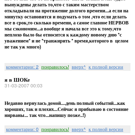
вынуждены делать то,что с таким мастерством
откладывали на протяжение долгого времени...а если на
минутку остановится и подумать о том ,что если делать
все в срок,то сколько времени, а самое главное НЕРВОВ
мы сэкономим...а вообще я начала все это к тому,что
неплохо было бы относится к каждому новому дню *с
уважением* и не *транжирить * время,которого в целом
не так уж много)
комментарии: 2
понравилось!
вверх^
к полной версии
я в ШОКе
31-03-2007 00:03
Недавно вернулась домой....день полный событий...как
хороших, так и плохих...Сейчас я прибываю в состояние
нирваны... так что...напишу позже..!)
комментарии: 0
понравилось!
вверх^
к полной версии