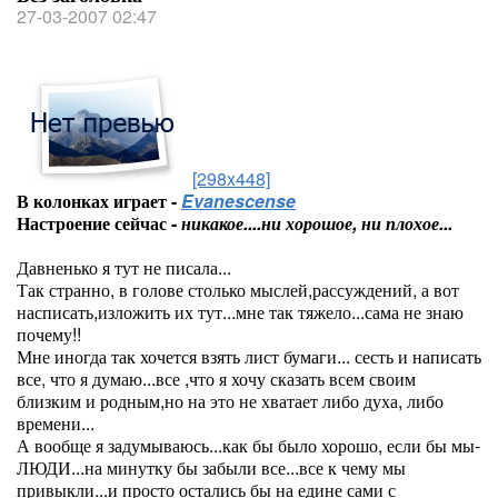
27-03-2007 02:47
[298x448]
В колонках играет -
Evanescense
Настроение сейчас -
никакое....ни хорошое, ни плохое...
Давненько я тут не писала...
Так странно, в голове столько мыслей,рассуждений, а вот
насписать,изложить их тут...мне так тяжело...сама не знаю
почему!!
Мне иногда так хочется взять лист бумаги... сесть и написать
все, что я думаю...все ,что я хочу сказать всем своим
близким и родным,но на это не хватает либо духа, либо
времени...
А вообще я задумываюсь...как бы было хорошо, если бы мы-
ЛЮДИ...на минутку бы забыли все...все к чему мы
привыкли...и просто остались бы на едине сами с