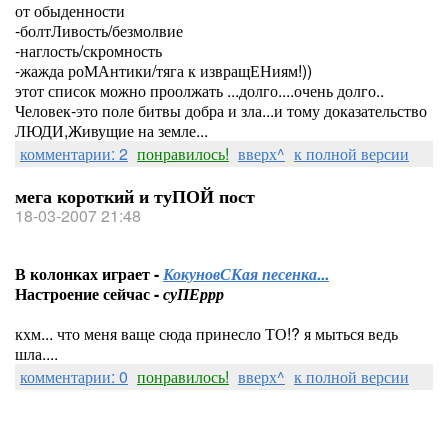
от обыденности
-болтЛивость/безмолвие
-наглость/скромность
-жажда роМАнтики/тяга к извращЕНиям!))
этот список можно проолжать ...долго....очень долго..
Человек-это поле битвы добра и зла...и тому доказательство
ЛЮДИ,Живущие на земле...
комментарии: 2
понравилось!
вверх^
к полной версии
мега короткий и туПОЙ пост
18-03-2007 21:48
В колонках играет -
КокуновСКая песенка...
Настроение сейчас -
суПЕррр
кхм... что меня ваще сюда принесло ТО!? я мыться ведь
шла....
комментарии: 0
понравилось!
вверх^
к полной версии