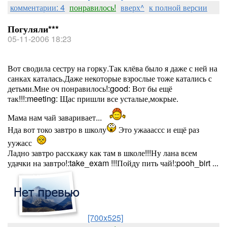
комментарии: 4
понравилось!
вверх^
к полной версии
Погуляли***
05-11-2006 18:23
Вот сводила сестру на горку.Так клёва было я даже с ней на
санках каталась.Даже некоторые взрослые тоже катались с
детьми.Мне оч понравилось!:good: Вот бы ещё
так!!!:meeting: Щас пришли все усталые,мокрые.
Мама нам чай заваривает...
Нда вот токо завтро в школу
Это ужааассс и ещё раз
уужасс
Ладно завтро расскажу как там в школе!!!Ну лана всем
удачки на завтро!:take_exam !!!Пойду пить чай!:pooh_birt ...
[700x525]