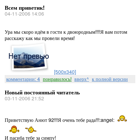
Всем приветик!
04-11-2006 14:06
Ура мы скоро идём в гости к двоюродным!!!!Я вам потом
расскажу как мы провели время!
[500x340]
комментарии: 4
понравилось!
вверх^
к полной версии
Новый постоянный читатель
03-11-2006 21:52
Приветствую Анют 92!!!Я очень тебе рада!!!:angel:
И пасиба тебе за симпу!