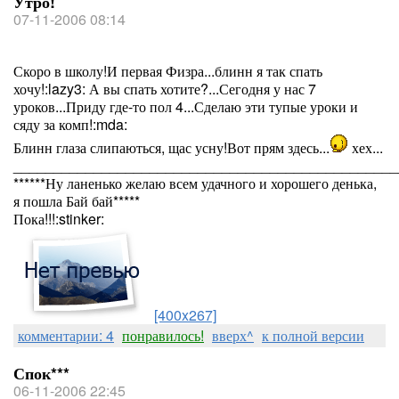
Утро!
07-11-2006 08:14
Скоро в школу!И первая Физра...блинн я так спать
хочу!:lazy3: А вы спать хотите?...Сегодня у нас 7
уроков...Приду где-то пол 4...Сделаю эти тупые уроки и
сяду за комп!:mda:
Блинн глаза слипаються, щас усну!Вот прям здесь...
хех...
________________________________________________
******Ну ланенько желаю всем удачного и хорошего денька,
я пошла Бай бай*****
Пока!!!:stinker:
[400x267]
комментарии: 4
понравилось!
вверх^
к полной версии
Спок***
06-11-2006 22:45