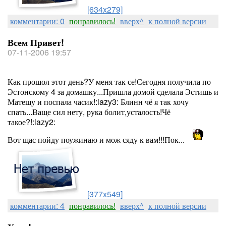
[634x279]
комментарии: 0
понравилось!
вверх^
к полной версии
Всем Привет!
07-11-2006 19:57
Как прошол этот день?У меня так се!Сегодня получила по
Эстонскому 4 за домашку...Пришла домой сделала Эстишь и
Матешу и поспала часик!:lazy3: Блинн чё я так хочу
спать...Ваще сил нету, рука болит,усталость!Чё
такое?!:lazy2:
Вот щас пойду поужинаю и мож сяду к вам!!!Пок...
[377x549]
комментарии: 4
понравилось!
вверх^
к полной версии