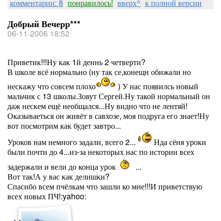
комментарии: 8
понравилось!
вверх^
к полной версии
Добрый Вечерр***
06-11-2006 18:52
Приветик!!!Ну как 1й деннь 2 четверти?
В школе всё нормально (ну так се,конещн обижали но
нескажу что совсем плохо
) У нас появилсь новый
мальчик с 13 школы.Зовут Сергей.Ну такой нормальный он
даж нескем ещё необщался...Ну видно что не лентяй!
Оказываеться он живёт в савхозе, моя подруга его знает!Ну
вот посмотрим как будет завтро...
Уроков нам немного задали, всего 2...
Нда сёня уроки
были почти до 4...из-за некоторых нас по истории всех
задержали и вели до конца урок
...
Вот так!А у вас как делишки?
Спасибо всем пчёлкам что зашли ко мне!!!И приветствую
всех новых ПЧ!:yahoo: