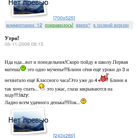
[700x525]
комментарии: 12
понравилось!
вверх^
к полной версии
Утро!
06-11-2006 08:15
Нда нда...вот и понедельник!Скоро пойду в школу.Первая
матеша
это одно мученье!!!Блинн сёня ещё уроки до 3 и
нехватало ещё Классного часа!Это уже до 4
Блинн я
так хочу спать...
это ужас, глаза закрываются на
ходу!!!:lazy:
Ладно всем удачного денька!!!Пок...
[243x280]