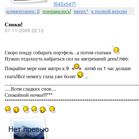
[545x547]
комментарии: 2
понравилось!
вверх^
к полной версии
Споки!
07-11-2006 22:12
Скоро поцду собирать портфель ..а потом спатьки
Нужно отдохнуть набраться сил на завтрешний день!:neo:
Покрайне мере нам завтро к 9
хотяб на 1 час дольше
спать!Всё немогу глаза уже болят
...
________________________________________________
.....Всем сладких снов....
Спокойной ночки!!!***
************************************************************************