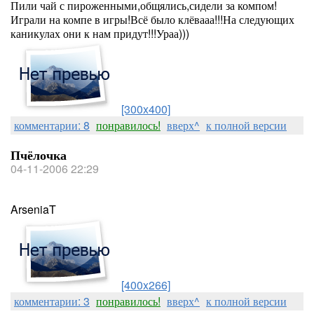
Пили чай с пироженными,общялись,сидели за компом!
Играли на компе в игры!Всё было клёвааа!!!На следующих
каникулах они к нам придут!!!Ураа)))
[300x400]
комментарии: 8
понравилось!
вверх^
к полной версии
Пчёлочка
04-11-2006 22:29
ArseniaT
[400x266]
комментарии: 3
понравилось!
вверх^
к полной версии