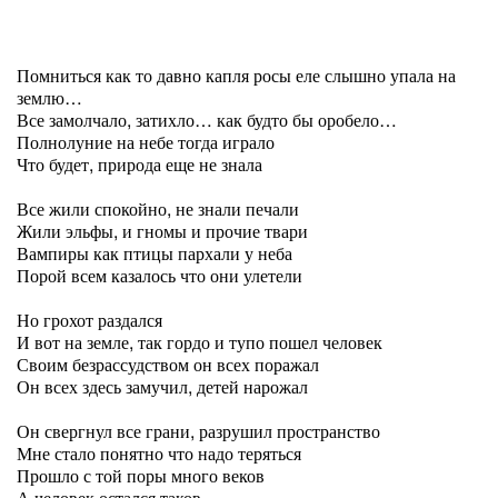
Помниться как то давно капля росы еле слышно упала на
землю…
Все замолчало, затихло… как будто бы оробело…
Полнолуние на небе тогда играло
Что будет, природа еще не знала
Все жили спокойно, не знали печали
Жили эльфы, и гномы и прочие твари
Вампиры как птицы пархали у неба
Порой всем казалось что они улетели
Но грохот раздался
И вот на земле, так гордо и тупо пошел человек
Своим безрассудством он всех поражал
Он всех здесь замучил, детей нарожал
Он свергнул все грани, разрушил пространство
Мне стало понятно что надо теряться
Прошло с той поры много веков
А человек остался таков