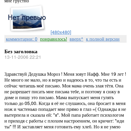
мне грустно
[480x480]
комментарии: 0
понравилось!
вверх^
к полной версии
Без заголовка
13-11-2006 22:21
Здравствуй Дедушка Мороз ! Меня зовут Нафф. Мне 19 лет !
Не много не мало, но я верю и надеюсь в то, что ты есть и
сейчас читаешь моё письмо. Моя мама очень злая тётя. Она
не разрешает писать мне письма тебе, и поэтому я сижу в
доме и пишу это письмо. Мама выпускает меня гулять
только до 05,00. Когда я её не слушаюсь, она бросает в меня
нож и частенько попадает мне прямо в глаз =( Однажды я не
вытерпела и сказала ей: "я". Мой папа работает психологом
и приходя с работы с плохим настроением, он кричит: "иди
ты" !!! И заставляет меня готовить ему хлеб. Но я не умею