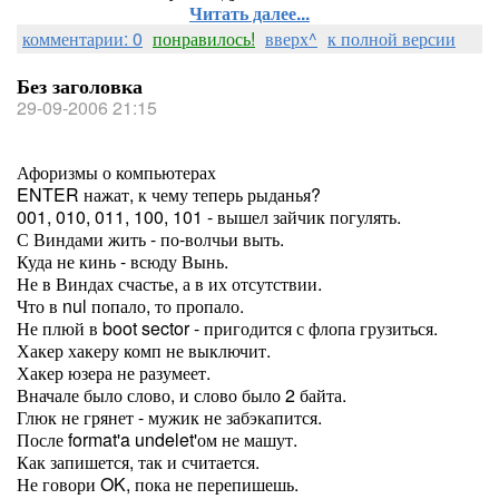
Читать далее...
комментарии: 0
понравилось!
вверх^
к полной версии
Без заголовка
29-09-2006 21:15
Афоризмы о компьютерах
ENTER нажат, к чему теперь рыданья?
001, 010, 011, 100, 101 - вышел зайчик погулять.
С Виндами жить - по-волчьи выть.
Куда не кинь - всюду Вынь.
Не в Виндах счастье, а в их отсутствии.
Что в nul попало, то пропало.
Не плюй в boot sector - пригодится с флопа грузиться.
Хакер хакеру комп не выключит.
Хакер юзера не разумеет.
Вначале было слово, и слово было 2 байта.
Глюк не грянет - мужик не забэкапится.
После format'a undelet'ом не машут.
Как запишется, так и считается.
Не говори OK, пока не перепишешь.