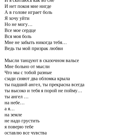
И нет покоя мне нигде
А в голове играет боль
Я хочу уйти
Но не могу…
Все мое сердце
Вся моя боль
Мне не забыть никогда тебя…
Ведь ты мой призрак любви
Мысли танцуют в сказочном вальсе
Мне больно от мысли
Что мы с тобой разные
сзади сияют два обломка крыла
ты падший ангел, ты прекрасна всегда
ты высоко и тебя я порой не пойму…
ты ангел …
на небе…
а я…
на земле
не надо грустить
я поверю тебе
оставлю все чувства