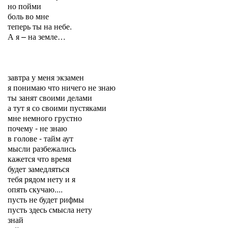
но пойми
боль во мне
теперь ты на небе.
А я – на земле…
завтра у меня экзамен
я понимаю что ничего не знаю
ты занят своими делами
а тут я со своими пустяками
мне немного грустно
почему - не знаю
в голове - тайм аут
мысли разбежались
кажется что время
будет замедляться
тебя рядом нету и я
опять скучаю....
пусть не будет рифмы
пусть здесь смысла нету
знай