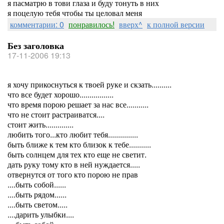
я пасматрю в тови глаза и буду тонуть в них
я поцелую тебя чтобы ты целовал меня
комментарии: 0
понравилось!
вверх^
к полной версии
Без заголовка
17-11-2006 19:13
я хочу прикоснуться к твоей руке и скзать..........
что все будет хорошо.................
что время порою решает за нас все...........
что не стоит растраиватся....
стоит жить..............
любить того...кто любит тебя...............
быть ближе к тем кто близок к тебе...........
быть солнцем для тех кто еще не светит.
дать руку тому кто в ней нуждается.....
отвернутся от того кто порою не прав
....быть собой......
....быть рядом......
....быть светом.....
....дарить улыбки....