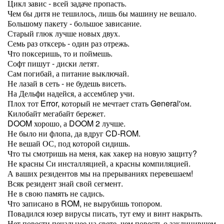
Цикл завис - всей задаче пропасть.
Чем бы дитя не тешилось, лишь бы машину не вешало.
Большому пакету - большое зависание.
Старый глюк лучше новых двух.
Семь раз отксерь - один раз отрежь.
Что поксеришь, то и поймешь.
Софт пишут - диски летят.
Сам погибай, а питание выключай.
Не лазай в сеть - не будешь висеть.
На Дельфи надейся, а ассемблер учи.
Плох тот Error, который не мечтает стать General'ом.
Килобайт мегабайт бережет.
DOOM хорошо, а DOOM 2 лучше.
Не было ни флопа, да вдруг CD-ROM.
Не вешай ОС, под которой сидишь.
Что ты смотришь на меня, как хакер на новую защиту?
Не красны Си инсталляцией, а красны компиляцией.
А ваших резидентов мы на прерываниях перевешаем!
Всяк резидент знай свой сегмент.
Не в свою память не садись.
Что записано в ROM, не вырубишь топором.
Повадился юзер вирусы писать, тут ему и винт накрыть.
Нет повести печальнее на свете, чем повесть о заклинившем