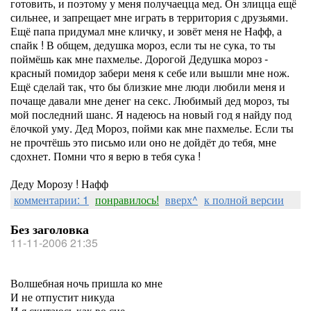
готовить, и поэтому у меня получаецца мед. Он злицца ещё
сильнее, и запрещает мне играть в территория с друзьями.
Ещё папа придумал мне кличку, и зовёт меня не Нафф, а
спайк ! В общем, дедушка мороз, если ты не сука, то ты
поймёшь как мне пахмелье. Дорогой Дедушка мороз -
красный помидор забери меня к себе или вышли мне нож.
Ещё сделай так, что бы близкие мне люди любили меня и
почаще давали мне денег на секс. Любимый дед мороз, ты
мой последний шанс. Я надеюсь на новый год я найду под
ёлочкой уму. Дед Мороз, пойми как мне пахмелье. Если ты
не прочтёшь это письмо или оно не дойдёт до тебя, мне
сдохнет. Помни что я верю в тебя сука !
Деду Морозу ! Нафф
комментарии: 1
понравилось!
вверх^
к полной версии
Без заголовка
11-11-2006 21:35
Волшебная ночь пришла ко мне
И не отпустит никуда
И я скитаюсь как во сне