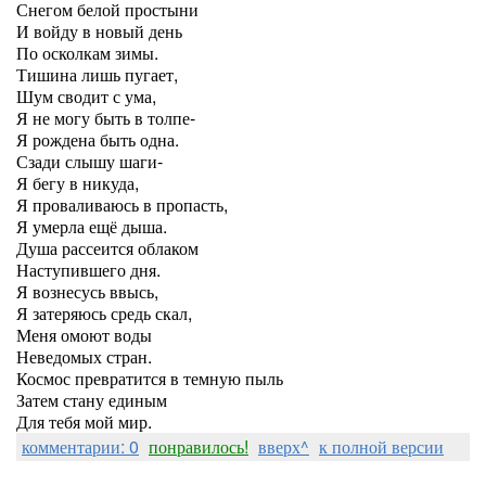
Снегом белой простыни
И войду в новый день
По осколкам зимы.
Тишина лишь пугает,
Шум сводит с ума,
Я не могу быть в толпе-
Я рождена быть одна.
Сзади слышу шаги-
Я бегу в никуда,
Я проваливаюсь в пропасть,
Я умерла ещё дыша.
Душа рассеится облаком
Наступившего дня.
Я вознесусь ввысь,
Я затеряюсь средь скал,
Меня омоют воды
Неведомых стран.
Космос превратится в темную пыль
Затем стану единым
Для тебя мой мир.
комментарии: 0
понравилось!
вверх^
к полной версии