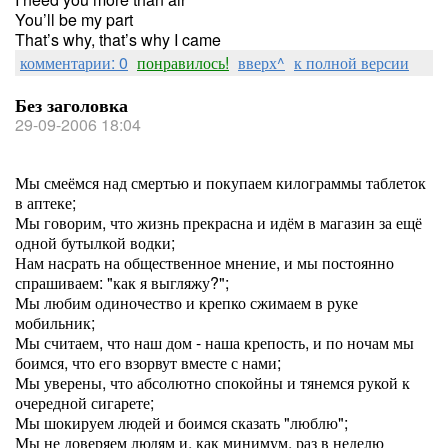
You’ll be my part
That’s why, that’s why I came
комментарии: 0
понравилось!
вверх^
к полной версии
Без заголовка
29-09-2006 18:04
Мы смеёмся над смертью и покупаем килограммы таблеток
в аптеке;
Мы говорим, что жизнь прекрасна и идём в магазин за ещё
одной бутылкой водки;
Нам насрать на общественное мнение, и мы постоянно
спрашиваем: "как я выгляжу?";
Мы любим одиночество и крепко сжимаем в руке
мобильник;
Мы считаем, что наш дом - наша крепость, и по ночам мы
боимся, что его взорвут вместе с нами;
Мы уверены, что абсолютно спокойны и тянемся рукой к
очередной сигарете;
Мы шокируем людей и боимся сказать "люблю";
Мы не доверяем людям и, как минимум, раз в неделю