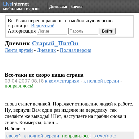
Live
Internet
Дневники
Личка
мобильная версия
Вы были перенаправлены на мобильную версию
страницы.
Вернуться!
Авторизация
Дневник
Старый_ПитОн
Лента друзей
-
Дневник
-
Полная версия
Все-таки не скоро наша страна
03-04-2007 08:18
к комментариям
-
к полной версии
-
понравилось!
снова станет великой. Поражает отношение людей к работе.
Ну, вернули Вам один раз изделие на переделку, так
сделайте же выводы!!! Нет, наступаете на грабли снова и
снова. Коммерсы, блин...
Наболело.
вверх^
к полной версии
понравилось!
в evernote