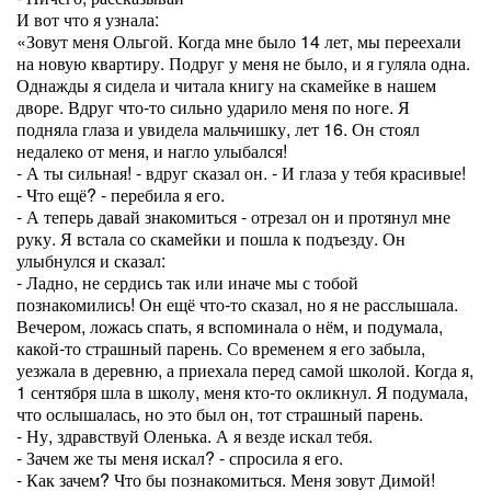
И вот что я узнала:
«Зовут меня Ольгой. Когда мне было 14 лет, мы переехали
на новую квартиру. Подруг у меня не было, и я гуляла одна.
Однажды я сидела и читала книгу на скамейке в нашем
дворе. Вдруг что-то сильно ударило меня по ноге. Я
подняла глаза и увидела мальчишку, лет 16. Он стоял
недалеко от меня, и нагло улыбался!
- А ты сильная! - вдруг сказал он. - И глаза у тебя красивые!
- Что ещё? - перебила я его.
- А теперь давай знакомиться - отрезал он и протянул мне
руку. Я встала со скамейки и пошла к подъезду. Он
улыбнулся и сказал:
- Ладно, не сердись так или иначе мы с тобой
познакомились! Он ещё что-то сказал, но я не расслышала.
Вечером, ложась спать, я вспоминала о нём, и подумала,
какой-то страшный парень. Со временем я его забыла,
уезжала в деревню, а приехала перед самой школой. Когда я,
1 сентября шла в школу, меня кто-то окликнул. Я подумала,
что ослышалась, но это был он, тот страшный парень.
- Ну, здравствуй Оленька. А я везде искал тебя.
- Зачем же ты меня искал? - спросила я его.
- Как зачем? Что бы познакомиться. Меня зовут Димой!