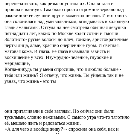
перепечатывать, как резко опустила их. Она встала и
прошла в ванную. Там было просто огромное зеркало над
раковиной- её лучший друг в моменты печали. И вот опять
она склонилась над умывальником, вглядываясь в холодную
гладь амальгамы. Оттуда на неё смотрела обычная девушка
пятнадцати лет, каких по Москве ходят сотни и тысячи.
Золотисто- русые волосы до плеч, тонкие, аристократичные
черты лица, алые, красиво очерченные губы. И светлая,
матовая кожа. И глаза. Её глаза вызывали зависть и
восхищение у всех. Изумрудно- зелёные, глубокие и
мерцающие,
Когда-нибудь ты у меня спросишь, что я люблю больше -
тебя или жизнь? Я отвечу, что жизнь. Ты уйдешь так и не
узнав, что жизнь - это ты
они притягивали к себе взгляды. Но сейчас они были
тусклыми, словно неживыми. С самого утра что-то тяготило
её, мешало жить и радоваться жизни.
«А для чего я вообще живу?»- спросила она себя, как и