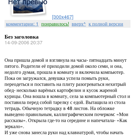
[300x467]
комментарии: 1
понравилось!
вверх^
к полной версии
Без заголовка
14-09-2006 20:37
Она пришла домой и взглянула на часы- пятнадцать минут
пятого. Родители её приходили домой около семи, и она,
недолго думая, прошла в комнату и включила компьютер.
Пока он загружался, девушка успела помыть руки,
переодеться и поставить на плиту разогреваться нехитрый
обед- несколько варёных картофелин и кусок жареной
курицы. Она вошла в комнату, села за компьютерный стол и
поставила перед собой тарелку с едой. Вытащила из стола
тетрадь. Обычную тетрадку в 48 листов. На обложке
выведено правильным, каллиграфическим почерком: «Мои
рассказы». Открыла где-то на середине и напечатала- «Как
зеркало».
И уже снова занесла руки над клавиатурой, чтобы начать