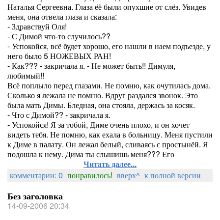
Наталья Сергеевна. Глаза ёё были опухшие от слёз. Увидев
меня, она отвела глаза и сказала:
- Здравствуй Оля!
- С Димой что-то случилось??
- Успокойся, всё будет хорошо, его нашли в наем подъезде, у
него было 5 НОЖЕВЫХ РАН!
- Как??? - закричала я. - Не может быть!! Димуля,
любимый!!
Всё поплыло перед глазами. Не помню, как очутилась дома.
Сколько я лежала не помню. Вдруг раздался звонок. Это
была мать Димы. Бледная, она стояла, держась за косяк.
- Что с Димой?? - закричала я.
- Успокойся! Я за тобой, Диме очень плохо, и он хочет
видеть тебя. Не помню, как ехала в больницу. Меня пустили
к Диме в палату. Он лежал белый, сливаясь с простынёй. Я
подошла к нему. Дима ты слышишь меня??? Его
Читать далее...
комментарии: 0
понравилось!
вверх^
к полной версии
Без заголовка
14-09-2006 20:34