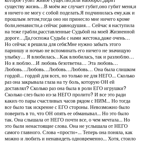
существу жизнь…В моём же случает губит,оно губит меня,и
я ничего не могу с собой поделать.Я подчинилась ему,как и
прошлым летом,тогда оно ни принесло мне ничего кроме
боли,ненависти,а сейчас равнодушия… Сейчас я наступила
на теже грабли,расставленные Судьбой на моей Жизненной
дороге…Да,госпожа Судьба с нами жестока,даже очень…
Но сейчас я решила для себя:Мне нужно забыть этого
парнишу и ночью не вспоминать его ничего не значищую
улыбку… Я влюбилась…Как влюбилась, так и разлюблю…
Но я люблю…И любовь безответна… Эта любовь…
Любовь…Любовь…Любовь…Любовь… Она была слишком
гордой... гордой для всех, но только не для НЕГО... Сколько
раз она закрывала глаза на ту боль, которую ОН ей
доставлял? Сколько раз она была в роли ЕГО игрушки?
Сколько слез было из-за НЕГО пролито? И все это ради
каких-то пары счастливых часов рядом с НИМ... Но тогда
все было так искренне с ЕГО стороны. Невозможно было
поверить в то, что ОН опять ее обманывал... Но это было
так. Она слышала от НЕГО почти все, о чем мечтала... Но
это были ненастоящие слова. Она не услышала от НЕГО
самого главного. Слова «прости»... Теперь она поняла, как
можно и любить и ненавидеть одновременно... Хотя, стоило