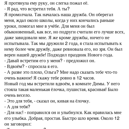
Я протянула ему руку, он слегка пожал её.
- Я рад, что встретил тебя. А ты?
Я промолчала. Так началась наша дружба. Он оберегал
меня, ждал около школы, когда у них кончались раньше
уроки, помогал мне в учёбе. Для меня он был
обыкновенный, как все, но подруги считали его лучше всех,
даже завидовали мне. Я же кроме дружбы, ничего не
испытывала. Так мы дружили 2 года, я стала испытывать к
нему более чем дружбу, даже ревновала его, но зря. Он был
верен нашей дружбе! Подходил праздник Нового года.
- Давай встретим его у меня? - предложил он.
- Вдвоём? - спросила я его.
- А разве это плохо, Ольга? Мне надо сказать тебе что-то
очень важное! Я скажу тебе ровно в 12 часов.
Новый год мы встретили вдвоём, в комнате Димы. У него
стояла такая маленькая ёлочка, пушистая, красивая! Было
очень весело.
- Это для тебя, - сказал он, кивая на ёлочку.
- А для тебя?
- Для нас! - поправился он и улыбнулся. Как нравилась мне
его улыбка. Добрая, простая. Быстро шло время. Около 12
он заговорил: