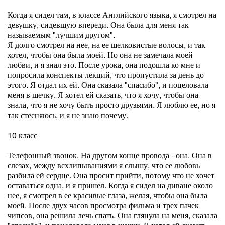
Когда я сидел там, в классе Английского языка, я смотрел на
девушку, сидевшую впереди. Она была для меня так
называемым "лучшим другом".
Я долго смотрел на нее, на ее шелковистые волосы, и так
хотел, чтобы она была моей. Но она не замечала моей
любви, и я знал это. После урока, она подошла ко мне и
попросила конспекты лекций, что пропустила за день до
этого. Я отдал их ей. Она сказала "спасибо", и поцеловала
меня в щечку. Я хотел ей сказать, что я хочу, чтобы она
знала, что я не хочу быть просто друзьями. Я люблю ее, но я
так стесняюсь, и я не знаю почему.
10 класс
Телефонный звонок. На другом конце провода - она. Она в
слезах, между всхлипываниями я слышу, что ее любовь
разбила ей сердце. Она просит прийти, потому что не хочет
оставаться одна, и я пришел. Когда я сидел на диване около
нее, я смотрел в ее красивые глаза, желая, чтобы она была
моей. После двух часов просмотра фильма и трех пачек
чипсов, она решила лечь спать. Она глянула на меня, сказала