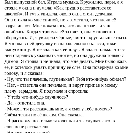
Был выпускной бал. Играла музыка. Кружились пары, а я
стояла у окна и думала: «Как трудно расставаться со
школой». И тут я увидела, около окна стоит девушка.
Она стояла ко мне спиной, но я заметила, что плечи её
вздрагивают. Мне показалось, что она плачет, и я не
ошиблась. Когда я тронула её за плечо, она мгновенно
обернулась. И, я увидела чёрные, чисто - хрустальные глаза.
Я узнала в ней девушку из параллельного класса, тоже
выпускницу. Я не знала как её зовут. Я знала только, что за
ней старались ухаживать многие, но она дружила только с
Димой. Я стояла и не знала, что мне делать. Мне было жаль
её, и хотелось узнать причину её слёз. Она повернула ко мне
голову, и я сказала:
- Ну, что ты плачешь, глупенькая? Тебя кто-нибудь обидел?
- Нет, - ответила она печально, и вдруг припав к моему
плечу, зарыдала. Я подумала и спросила:
- У тебя что-нибудь случилось?
- Да, - ответила она.
- Может, ты расскажешь мне, а я смогу тебе помочь?
Слёзы текли по её щекам. Она сказала:
- Я расскажу, но только захочешь ли ты слушать это, в
словах не расскажешь.
- Ничего, рассказывай