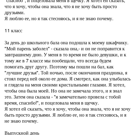
"спасибо", и поцеловала меня в щечку. Я хотел ей сказать,
что я хочу, чтобы она знала, что я не хочу быть просто
друзьями.
Я люблю ее, но я так стесняюсь, и я не знаю почему.
11 класс
За день до школьного бала она подошла к моему шкафчику.
"Мой парень заболел" - сказала она,- и он не поправится к
завтрашнему дню. У меня в то время не было девушки, и к
тому же в 7 классе мы пообещали, что всегда будем
помогать друг другу. Поэтому мы пошли на бал, как
"лучшие друзья". Той ночью, после окончания праздника, я
стоял перед ней около ее дома. Я смотрел, как она улыбалась
и глядела на меня своими кристальными глазами. Я хотел,
чтобы она была моей. Но она не замечала этого, и я знал
это. Затем она сказала - "я замечательно провела с тобой
время, спасибо!", и поцеловала меня в щечку.
Я хотел ей сказать, что я хочу, чтобы она знала, что я не хочу
быть просто друзьями. Я люблю ее, но я так стесняюсь, и я
не знаю почему.
Выпускной день