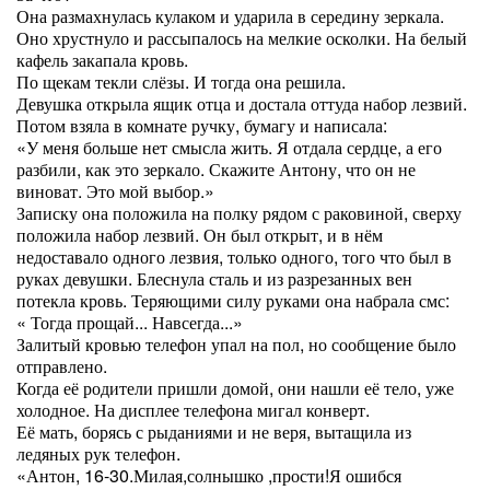
Она размахнулась кулаком и ударила в середину зеркала.
Оно хрустнуло и рассыпалось на мелкие осколки. На белый
кафель закапала кровь.
По щекам текли слёзы. И тогда она решила.
Девушка открыла ящик отца и достала оттуда набор лезвий.
Потом взяла в комнате ручку, бумагу и написала:
«У меня больше нет смысла жить. Я отдала сердце, а его
разбили, как это зеркало. Скажите Антону, что он не
виноват. Это мой выбор.»
Записку она положила на полку рядом с раковиной, сверху
положила набор лезвий. Он был открыт, и в нём
недоставало одного лезвия, только одного, того что был в
руках девушки. Блеснула сталь и из разрезанных вен
потекла кровь. Теряющими силу руками она набрала смс:
« Тогда прощай... Навсегда...»
Залитый кровью телефон упал на пол, но сообщение было
отправлено.
Когда её родители пришли домой, они нашли её тело, уже
холодное. На дисплее телефона мигал конверт.
Её мать, борясь с рыданиями и не веря, вытащила из
ледяных рук телефон.
«Антон, 16-30.Милая,солнышко ,прости!Я ошибся