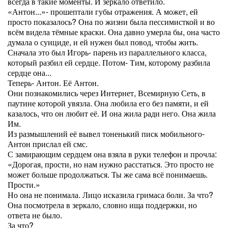
всегда в такие моменты. И зеркало ответило.
«Антон...»- прошептали губы отражения. А может, ей
просто показалось? Она по жизни была пессимисткой и во
всём видела тёмные краски. Она давно умерла бы, она часто
думала о суициде, и ей нужен был повод, чтобы жить.
Сначала это был Игорь- парень из параллельного класса,
который разбил ей сердце. Потом- Тим, которому разбила
сердце она...
Теперь- Антон. Её Антон.
Они познакомились через Интернет, Всемирную Сеть, в
паутине которой увязла. Она любила его без памяти, и ей
казалось, что он любит её. И она жила ради него. Она жила
Им.
Из размышлений её вывел тоненький писк мобильного-
Антон прислал ей смс.
С замирающим сердцем она взяла в руки телефон и прочла:
«Дорогая, прости, но нам нужно расстаться. Это просто не
может больше продолжаться. Ты же сама всё понимаешь.
Прости.»
Но она не понимала. Лицо исказила гримаса боли. За что?
Она посмотрела в зеркало, словно ища поддержки, но
ответа не было.
За что?