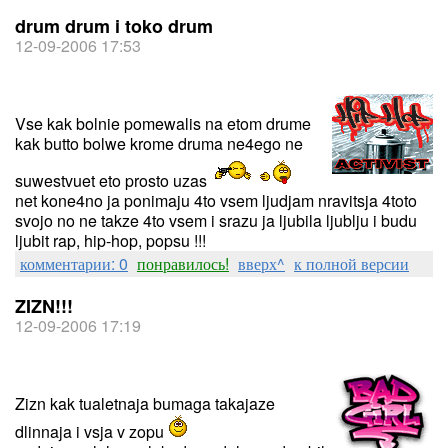
drum drum i toko drum
12-09-2006 17:53
Vse kak bolnie pomewalis na etom drume
kak butto bolwe krome druma ne4ego ne
suwestvuet eto prosto uzas
net kone4no ja ponimaju 4to vsem ljudjam nravitsja 4toto
svojo no ne takze 4to vsem i srazu ja ljubila ljublju i budu
ljubit rap, hip-hop, popsu !!!
комментарии: 0
понравилось!
вверх^
к полной версии
ZIZN!!!
12-09-2006 17:19
Zizn kak tualetnaja bumaga takajaze
dlinnaja i vsja v zopu