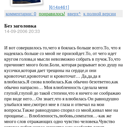
[614x461]
комментарии: 0
понравилось!
вверх^
к полной версии
Без заголовка
14-09-2006 20:33
И вот совершилось то,чего я боялась больше всего.То, что я
надеялась больше со мной не произойдет.То, от чего идет
кругом голова,и мысли невозможно собрать в пучок.То,что
причиняет много боли.Боли, которая разрывает всю душу на
кусочки,которая дает трещины на сердце,и они
кровоточат,кровоточат и кровоточат… Да,да,да я
влюбилась.Я снова влюбилась.Как обычно безответно,как
обычно напрасно… Моя влюбленность сделала меня
глупой,глупой до такой степени,что я ничего не соображаю
при виде него…Он знает,что я влюбилась Он равнодушно
улыбался мне,смотрел мне в глаза и отвечал на мои
вопросы.Также равнодушно спорил со мной,кивал мне на
прощанье… Влюбленность,любовь,симпатия…-как же
много слов отражающих одно чувство человека.Чувство
которое губит живое существо,или наоборoт,дарит