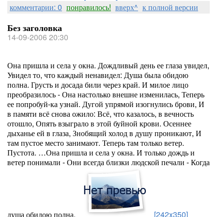
комментарии: 0
понравилось!
вверх^
к полной версии
Без заголовка
14-09-2006 20:30
Она пришла и села у окна. Дождливый день ее глаза увидел,
Увидел то, что каждый ненавидел: Душа была обидою
полна. Грусть и досада били через край. И милое лицо
преобразилось - Она настолько внешне изменилась, Теперь
ее попробуй-ка узнай. Дугой упрямой изогнулись брови, И
в памяти всё снова ожило: Всё, что казалось, в вечность
отошло, Опять взыграло в этой буйной крови. Осеннее
дыханье ей в глаза, Знобящий холод в душу проникают, И
там пустое место занимают. Теперь там только ветер.
Пустота. …Она пришла и села у окна. И только дождь и
ветер понимали - Они всегда близки людской печали - Когда
душа обидою полна.
[242x350]