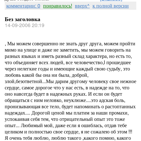
комментарии: 0
понравилось!
вверх^
к полной версии
Без заголовка
14-09-2006 20:19
, Мы можем совершенно не знать друг друга, можем пройти
мимо на улице и даже не заметить, мы можем говорить на
разных языках и иметь разный склад характера, но есть то,
что объединяет всех людей, все человечество,l прошедшее
через нелегкие годы и имеющие каждый свою судьбу, это
любовь какой бы она ни была, доброй,
злой,безответной...Мы дарим другому человеку свое нежное
сердце, самое дорогое что у нас есть, в надежде на то, что
оно навсегда будет в надежных руках. И если он будет
обращаться с ним неловко, неуклюже....это адская боль,
пронизывающая все тело, будет напоминать о растоптанных
надеждах.... Дорогой ценой мы платим за наши промахи,
успокаивая себя тем, что отрицательный опыт это тоже
опыт... Любимый мой, даже если я ошиблась, отдав тебе
целиком и полностью свое сердце, я не сожалею об этом !!!
Я очень тебя люблю, люблю такого ,какого помню, какого