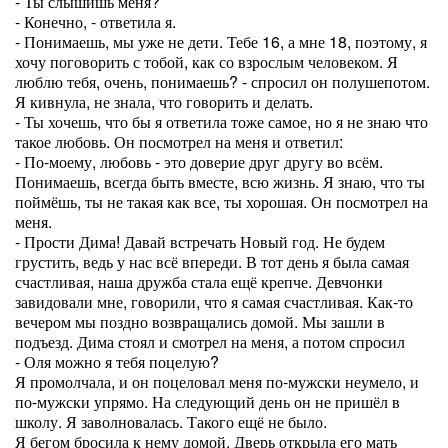
- Ты слышишь меня?
- Конечно, - ответила я.
- Понимаешь, мы уже не дети. Тебе 16, а мне 18, поэтому, я
хочу поговорить с тобой, как со взрослым человеком. Я
люблю тебя, очень, понимаешь? - спросил он полушепотом.
Я кивнула, не знала, что говорить и делать.
- Ты хочешь, что бы я ответила тоже самое, но я не знаю что
такое любовь. Он посмотрел на меня и ответил:
- По-моему, любовь - это доверие друг другу во всём.
Понимаешь, всегда быть вместе, всю жизнь. Я знаю, что ты
поймёшь, ты не такая как все, ты хорошая. Он посмотрел на
меня.
- Прости Дима! Давай встречать Новый год. Не будем
грустить, ведь у нас всё впереди. В тот день я была самая
счастливая, наша дружба стала ещё крепче. Девчонки
завидовали мне, говорили, что я самая счастливая. Как-то
вечером мы поздно возвращались домой. Мы зашли в
подъезд. Дима стоял и смотрел на меня, а потом спросил
- Оля можно я тебя поцелую?
Я промолчала, и он поцеловал меня по-мужски неумело, и
по-мужски упрямо. На следующий день он не пришёл в
школу. Я заволновалась. Такого ещё не было.
Я бегом бросила к нему домой. Дверь открыла его мать