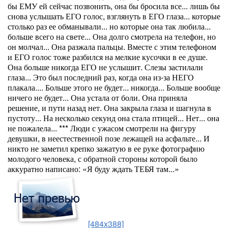
бы ЕМУ ей сейчас позвонить, она бы бросила все... лишь бы
снова услышать ЕГО голос, взглянуть в ЕГО глаза... которые
столько раз ее обманывали... но которые она так любила...
больше всего на свете... Она долго смотрела на телефон, но
он молчал... Она разжала пальцы. Вместе с этим телефоном
и ЕГО голос тоже разбился на мелкие кусочки в ее душе.
Она больше никогда ЕГО не услышит. Слезы застилали
глаза... Это был последний раз, когда она из-за НЕГО
плакала.... Больше этого не будет... никогда... Больше вообще
ничего не будет... Она устала от боли. Она приняла
решение, и пути назад нет. Она закрыла глаза и шагнула в
пустоту... На несколько секунд она стала птицей... Нет... она
не пожалела... *** Люди с ужасом смотрели на фигуру
девушки, в неестественной позе лежащей на асфальте... И
никто не заметил крепко зажатую в ее руке фотографию
молодого человека, с обратной стороны которой было
аккуратно написано: «Я буду ждать ТЕБЯ там...»
[484x388]