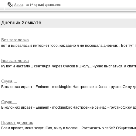
Авось
из (+ сутки) дневников
Дневник Хомка16
Без заголовка
вот и вырвалась в интернет! ооо, как давно я не посещала дневник... Вот тут п
Без заголовка
ну вот и настало 1 сентября, через 6часов в школу... нужно выспаться, а спать
Скука....
В колонках играет - Eminem - mockingbirdНастроение сейчас - грустноСижу дом
Скука....
В колонках играет - Eminem - mockingbirdНастроение сейчас - грустноСижу дом
Привет дневник
Всем привет, меня зовут Юля, живу в москве... Рассказать о себе? Общительная