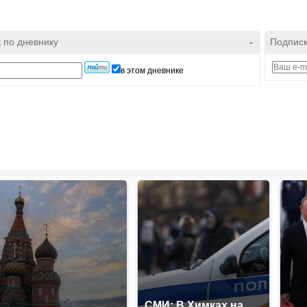
 по дневнику
-
Подписк
в этом дневнике
СМИ: В Химках на