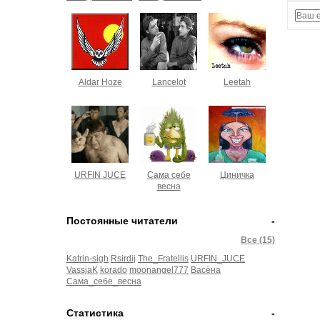
Aldar Hoze
Lancelot
Leetah
URFIN JUCE
Сама себе
Циничка
весна
Постоянные читатели
-
Все (15)
Katrin-sigh
Rsirdij
The_Fratellis
URFIN_JUCE
VassjaK
korado
moonangel777
Васёна
Сама_себе_весна
Статистика
-