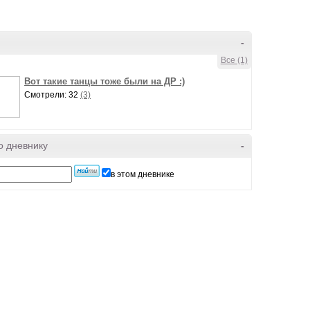
-
Все (1)
Вот такие танцы тоже были на ДР :)
Смотрели: 32
(3)
о дневнику
-
в этом дневнике