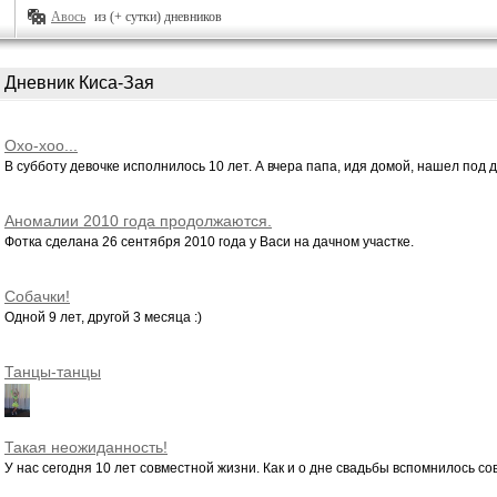
Авось
из (+ сутки) дневников
Дневник Киса-Зая
Охо-хоо...
В субботу девочке исполнилось 10 лет. А вчера папа, идя домой, нашел под дв
Аномалии 2010 года продолжаются.
Фотка сделана 26 сентября 2010 года у Васи на дачном участке.
Собачки!
Одной 9 лет, другой 3 месяца :)
Танцы-танцы
Такая неожиданность!
У нас сегодня 10 лет совместной жизни. Как и о дне свадьбы вспомнилось со