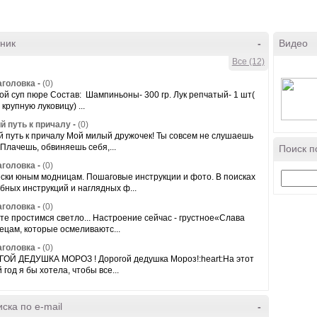
ник
-
Видео
Все (12)
аголовка
-
(0)
ой суп пюре Состав: Шампиньоны- 300 гр. Лук репчатый- 1 шт(
крупную луковицу) ...
й путь к причалу
-
(0)
й путь к причалу Мой милый дружочек! Ты совсем не слушаешь
 Плачешь, обвиняешь себя,...
Поиск п
аголовка
-
(0)
ски юным модницам. Пошаговые инструкции и фото. В поисках
бных инструкций и наглядных ф...
аголовка
-
(0)
те простимся светло... Настроение сейчас - грустное«Слава
ецам, которые осмеливаютс...
аголовка
-
(0)
ОЙ ДЕДУШКА МОРОЗ ! Дорогой дедушка Мороз!:heart:На этот
год я бы хотела, чтобы все...
ска по e-mail
-