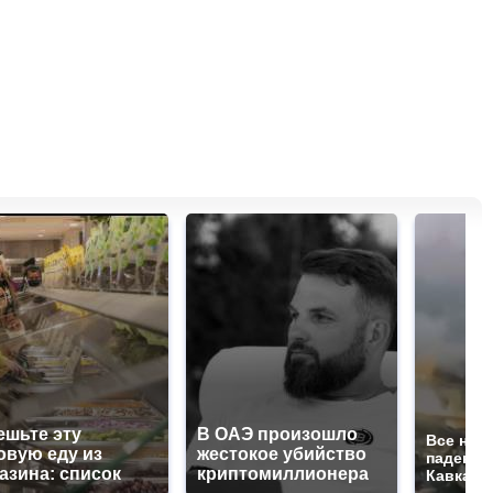
ешьте эту
В ОАЭ произошло
Все нов
овую еду из
жестокое убийство
падению
азина: список
криптомиллионера
Кавказе: