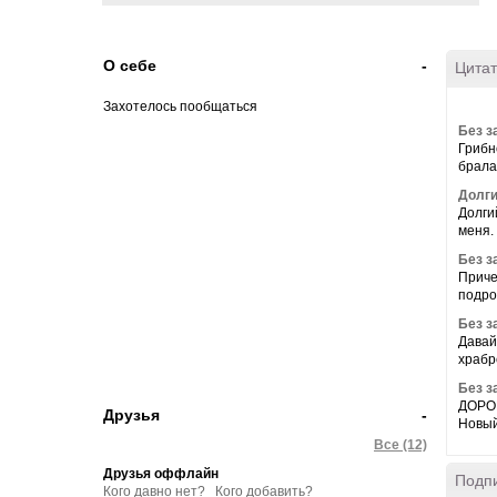
О себе
-
Цитат
Захотелось пообщаться
Без з
Грибн
брала 
Долги
Долги
меня.
Без з
Приче
подро
Без з
Давай
храбр
Без з
ДОРОГ
Друзья
-
Новый 
Все (12)
Друзья оффлайн
Подпи
Кого давно нет?
Кого добавить?