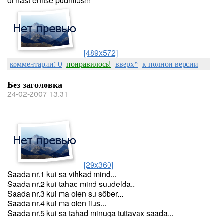
oi nastrenitse podnilos!!!
[489x572]
комментарии: 0
понравилось!
вверх^
к полной версии
Без заголовка
24-02-2007 13:31
[29x360]
Saada nr.1 kui sa vihkad mind...
Saada nr.2 kui tahad mind suudelda..
Saada nr.3 kui ma olen su sõber...
Saada nr.4 kui ma olen ilus...
Saada nr.5 kui sa tahad minuga tuttavax saada...