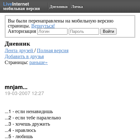
Live
Internet
Дневники
Личка
мобильная версия
Вы были перенаправлены на мобильную версию
страницы.
Вернуться!
Авторизация
Дневник
Лента друзей
/
Полная версия
Добавить в друзья
Страницы:
раньше»
mnjam...
19-03-2007 12:27
...1 - если ненавидишь
...2 - если тебе паралельно
...3 - хочешь дружить
...4 - нравлюсь
...5 - любишь