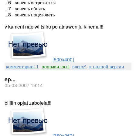
...6 - хочешь встретиться
...7 - хочешь обнять
...8 - хочешь поцеловать
v kament napiwi tsifru po atnaweniju k nemu!!!
[500x400]
комментарии: 1
понравилось!
вверх^
к полной версии
ep...
05-03-2007 19:14
bliiiin opjat zabolela!!!
[350x262]