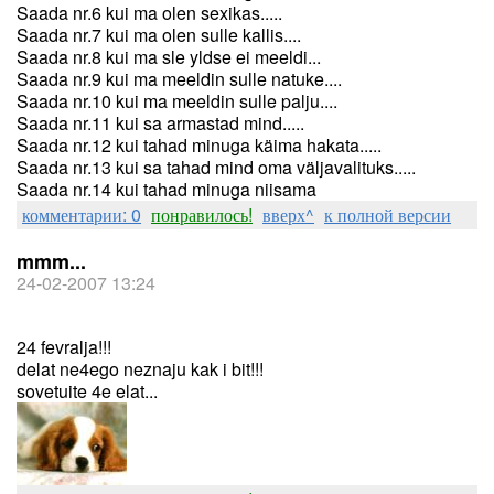
Saada nr.6 kui ma olen sexikas.....
Saada nr.7 kui ma olen sulle kallis....
Saada nr.8 kui ma sle yldse ei meeldi...
Saada nr.9 kui ma meeldin sulle natuke....
Saada nr.10 kui ma meeldin sulle palju....
Saada nr.11 kui sa armastad mind.....
Saada nr.12 kui tahad minuga käima hakata.....
Saada nr.13 kui sa tahad mind oma väljavalituks.....
Saada nr.14 kui tahad minuga niisama
комментарии: 0
понравилось!
вверх^
к полной версии
mmm...
24-02-2007 13:24
24 fevralja!!!
delat ne4ego neznaju kak i bit!!!
sovetuite 4e elat...