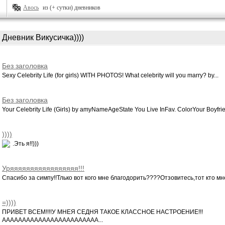
Авось
из (+ сутки) дневников
Дневник Викусичка))))
Без заголовка
Sexy Celebrity Life (for girls) WITH PHOTOS! What celebrity will you marry? by...
Без заголовка
Your Celebrity Life (Girls) by amyNameAgeState You Live InFav. ColorYour Boyfrie.
))))
.Эть я!!)))
Уряяяяяяяяяяяяяяяяя!!!
Спасибо за симпу!!Тлько вот кого мне благодорить????Отзовитесь,тот кто мне 
=))))
ПРИВЕТ ВСЕМ!!!!У МНЕЯ СЕДНЯ ТАКОЕ КЛАССНОЕ НАСТРОЕНИЕ!!!
АААААААААААААААААААААААА...