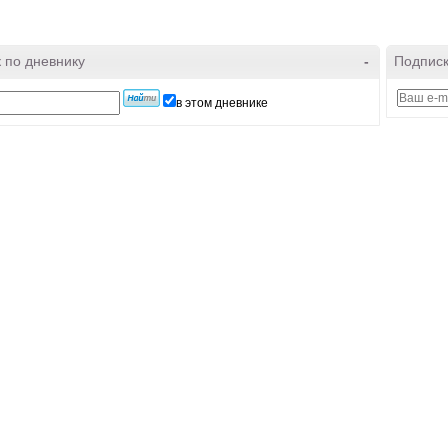
 по дневнику
-
Подписк
в этом дневнике