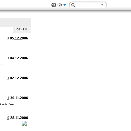
Все (110)
3
05.12.2006
3
04.12.2006
..
3
02.12.2006
1
30.11.2006
дал с...
9
28.11.2006