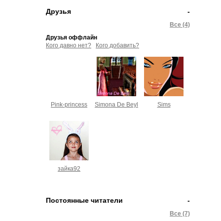
Друзья
-
Все (4)
Друзья оффлайн
Кого давно нет?
Кого добавить?
Pink-princess
Simona De Beyl
Sims
зайка92
Постоянные читатели
-
Все (7)