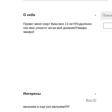
О себе
-
Поиск
Привет меня зовут Вика мне 13 лет!!Подробнее
обо мне узнаете читая мой дневник!!!Чмафа
чмафа!!
Интересы
-
Все (1)
мальчики и еще раз мальчики!!!!!!