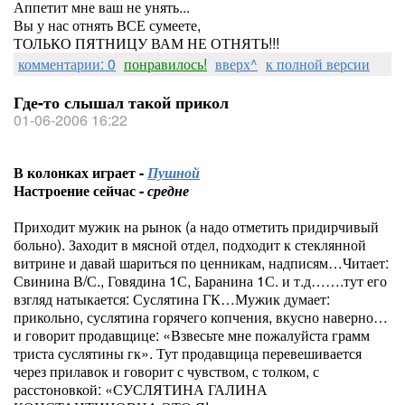
Аппетит мне ваш не унять...
Вы у нас отнять ВСЕ сумеете,
ТОЛЬКО ПЯТНИЦУ ВАМ НЕ ОТНЯТЬ!!!
комментарии: 0
понравилось!
вверх^
к полной версии
Где-то слышал такой прикол
01-06-2006 16:22
В колонках играет -
Пушной
Настроение сейчас -
средне
Приходит мужик на рынок (а надо отметить придирчивый
больно). Заходит в мясной отдел, подходит к стеклянной
витрине и давай шариться по ценникам, надписям…Читает:
Свинина В/С., Говядина 1С, Баранина 1С. и т.д…….тут его
взгляд натыкается: Суслятина ГК…Мужик думает:
прикольно, суслятина горячего копчения, вкусно наверно…
и говорит продавщице: «Взвесьте мне пожалуйста грамм
триста суслятины гк». Тут продавщица перевешивается
через прилавок и говорит с чувством, с толком, с
расстоновкой: «СУСЛЯТИНА ГАЛИНА