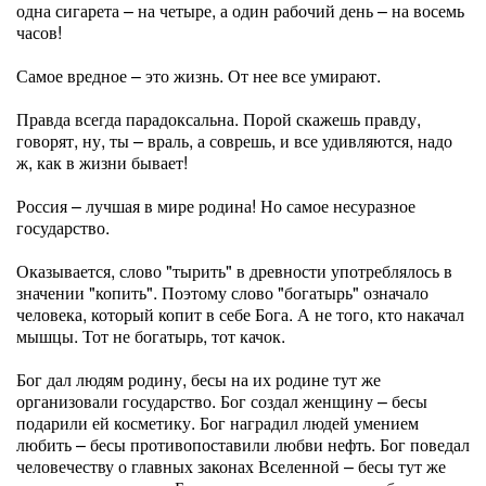
одна сигарета – на четыре, а один рабочий день – на восемь
часов!
Самое вредное – это жизнь. От нее все умирают.
Правда всегда парадоксальна. Порой скажешь правду,
говорят, ну, ты – враль, а соврешь, и все удивляются, надо
ж, как в жизни бывает!
Россия – лучшая в мире родина! Но самое несуразное
государство.
Оказывается, слово "тырить" в древности употреблялось в
значении "копить". Поэтому слово "богатырь" означало
человека, который копит в себе Бога. А не того, кто накачал
мышцы. Тот не богатырь, тот качок.
Бог дал людям родину, бесы на их родине тут же
организовали государство. Бог создал женщину – бесы
подарили ей косметику. Бог наградил людей умением
любить – бесы противопоставили любви нефть. Бог поведал
человечеству о главных законах Вселенной – бесы тут же