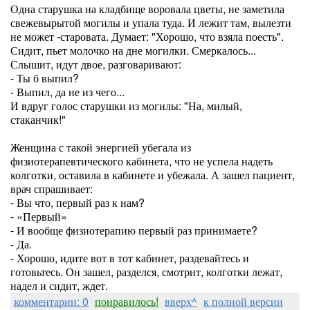
Одна старушка на кладбище воровала цветы, не заметила
свежевырытой могилы и упала туда. И лежит там, вылезти
не может -старовата. Думает: "Хорошо, что взяла поесть".
Сидит, пьет молочко на дне могилки. Смеркалось...
Слышит, идут двое, разговаривают:
- Ты б выпил?
- Выпил, да не из чего...
И вдруг голос старушки из могилы: "На, милый,
стаканчик!"
Женщина с такой энергией убегала из
физиотерапевтического кабинета, что не успела надеть
колготки, оставила в кабинете и убежала. А зашел пациент,
врач спрашивает:
- Вы что, первый раз к нам?
- «Первый»
- И вообще физиотерапию первый раз принимаете?
- Да.
- Хорошо, идите вот в тот кабинет, раздевайтесь и
готовьтесь. Он зашел, разделся, смотрит, колготки лежат,
надел и сидит, ждет.
комментарии: 0
понравилось!
вверх^
к полной версии