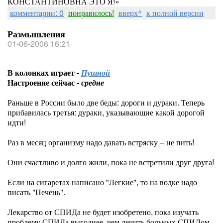
КОНСТАНТИНОВНА ЭТО Я!»
комментарии: 0
понравилось!
вверх^
к полной версии
Размышления
01-06-2006 16:21
В колонках играет -
Пушной
Настроение сейчас -
средне
Раньше в России было две беды: дороги и дураки. Теперь
прибавилась третья: дураки, указывающие какой дорогой
идти!
Раз в месяц организму надо давать встряску – не пить!
Они счастливо и долго жили, пока не встретили друг друга!
Если на сигаретах написано "Легкие", то на водке надо
писать "Печень".
Лекарство от СПИДа не будет изобретено, пока изучать
проблему СПИДа выгоднее, чем лечить больных СПИДом.