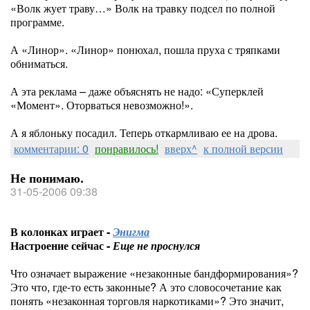
«Волк жует траву…» Волк на травку подсел по полной
программе.
А «Линор». «Линор» понюхал, пошла пруха с тряпками
обниматься.
А эта реклама – даже объяснять не надо: «Суперклей
«Момент». Оторваться невозможно!».
А я яблоньку посадил. Теперь откармливаю ее на дрова.
комментарии: 0
понравилось!
вверх^
к полной версии
Не понимаю.
31-05-2006 09:38
В колонках играет -
Энигма
Настроение сейчас -
Еще не проснулся
Что означает выражение «незаконные бандформирования»?
Это что, где-то есть законные? А это словосочетание как
понять «незаконная торговля наркотиками»? Это значит,