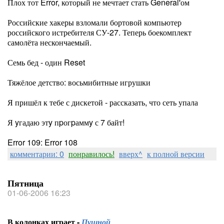
Плох тот Error, который не мечтает стать General'ом
Российские хакеры взломали бортовой компьютер
российского истребителя СУ-27. Теперь боекомплект
самолёта нескончаемый.
Семь бед - один Reset
Тяжёлое детство: восьмибитные игрушки
Я пришёл к тебе с дискетой - рассказать, что сеть упала
Я yгадаю этy пpогpаммy с 7 байт!
Error 109: Error 108
комментарии: 0
понравилось!
вверх^
к полной версии
Пятница
01-06-2006 16:23
В колонках играет -
Пушной