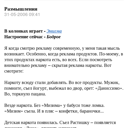
Размышления
31-05-2006 09:41
В колонках играет -
Энигма
Настроение сейчас -
Бодрое
Я когда смотрю рекламу современную, у меня такая мысль
возникает. Особенно, когда реклама продуктов. По-моему, в
этих продуктах наркота есть, во всех. Если посмотреть
внимательно рекламу – скрытая реклама наркоты. Вот
смотрите:
Наркоту всюду стали добавлять. Во все продукты. Мужик,
помните, съел йогурт, выбежал во двор, орет: «Даниссимо».
Во, торкнуло пацана.
Везде наркота. Без «Мизима» у бабуси тоже ломка.
«Мизим» съела. И в пляс – конфетки, бараночки...
Детская наркота появилась. Съел Растишку – появляется
динозавр «Дино», глючить начинает.