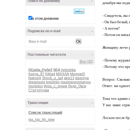
Поиск по дневнику
-
декабря мы ходим
- Свидетель, вы 
в этом дневнике
- Он был белый, 
- А потом?
Подписка по e-mail
-
- Потом он начал
Женщину легче р
Постоянные читатели
-
- Почему журавл
Все (30)
- Потому что пр
ПСиХи_РуЛяТ
ЯГД
Antoshka
Kasya_87
Kiklad
MIXXAN
MongarD
Nahong
Shock_o_lad
aksi13
daxonya
Вопрос: Сколько
dreamsolo
kreiziren
maximponomaryov
Ответ: ни одног
moniplov
Игра_с_огнем
Леди_Окси
Статуэточка
Тока что админ о
Трансляции
-
У нас завис серв
Список трансляций
Лосьон после бр
rss_rss_hh_new