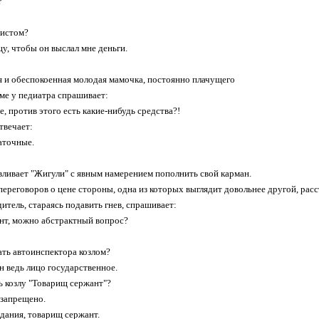
?
листом?
цу, чтобы он выслал мне деньги.
 и обеспокоенная молодая мамочка, постоянно плачущего
еме у педиатра спрашивает:
е, против этого есть какие-нибудь средства?!
твечает:
чаточные.
ливает "Жигули" с явным намерением пополнить свой карман.
переговоров о цене стороны, одна из которых выглядит довольнее другой, расс
итель, стараясь подавить гнев, спрашивает:
нт, можно абстрактный вопрос?
ать автоинспектора козлом?
Он ведь лицо государственное.
ть козлу "Товарищ сержант"?
 запрещено.
идания, товарищ сержант.