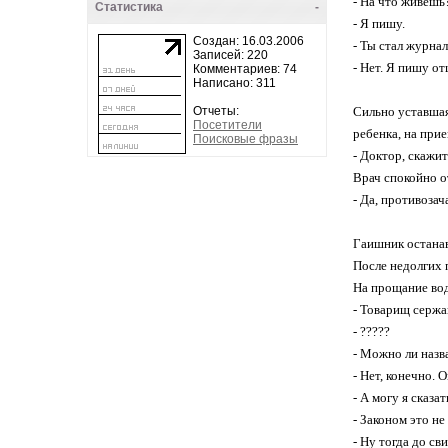
- На что живешь
Статистика
-
- Я пишу.
Создан: 16.03.2006
- Ты стал журна
Записей: 220
- Нет. Я пишу от
Комментариев: 74
Написано: 311
Отчеты:
Сильно уставшая
Посетители
ребенка, на при
Поисковые фразы
- Доктор, скажит
Врач спокойно о
- Да, противоза
Гаишник останав
После недолгих 
На прощание вод
- Товарищ сержа
- ?????
- Можно ли назв
- Нет, конечно. 
- А могу я сказа
- Законом это не
- Ну тогда до св