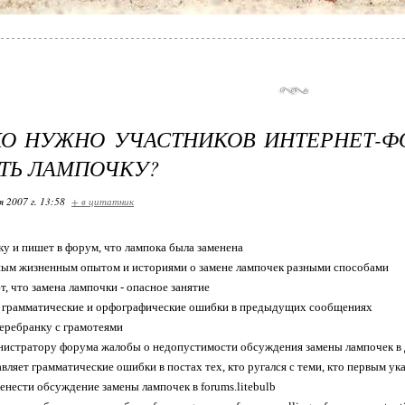
О НУЖНО УЧАСТНИКОВ ИНТЕРНЕТ-Ф
ТЬ ЛАМПОЧКУ?
я 2007 г. 13:58
+ в цитатник
ку и пишет в форум, что лампока была заменена
ным жизненным опытом и историями о замене лампочек разными способами
, что замена лампочки - опасное занятие
а грамматические и орфографические ошибки в предыдущих сообщениях
еребранку с грамотеями
нистратору форума жалобы о недопустимости обсуждения замены лампочек в
авляет грамматические ошибки в постах тех, кто ругался с теми, кто первым у
енести обсуждение замены лампочек в forums.litebulb