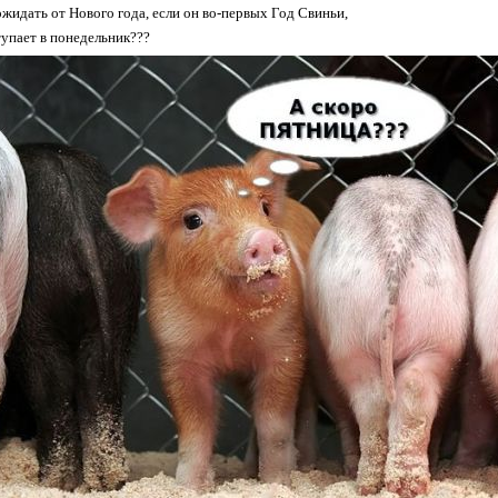
ожидать от Нового года, если он во-первых Год Свиньи,
тупает в понедельник???