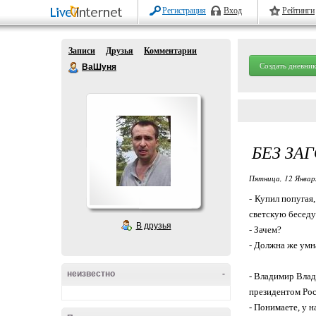
Регистрация
Вход
Рейтинги
Записи
Друзья
Комментарии
Создать дневник
ВаШуня
БЕЗ ЗА
Пятница, 12 Январ
- Купил попугая,
светскую беседу
В друзья
- Зачем?
- Должна же умн
неизвестно
-
- Владимир Влад
президентом Рос
- Понимаете, у н