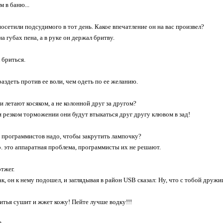
 в баню...
посетили подсудимого в тот день. Какое впечатление он на вас произвел?
на губах пена, а в руке он держал бритву.
 бриться.
аздеть против ее воли, чем одеть по ее желанию.
и летают косяком, а не колонной друг за другом?
и резком торможении они будут втыкаться друг другу клювом в зад!
 программистов надо, чтобы закрутить лампочку?
о. это аппаратная проблема, программисты их не решают.
тжег.
ак, он к нему подошел, и заглядывая в район USB сказал: Ну, что с тобой друж
итья сушит и жжет кожу! Пейте лучше водку!!!