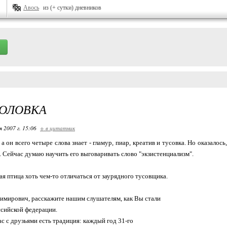
Авось
из (+ сутки) дневников
ГОЛОВКА
я 2007 г. 15:06
+ в цитатник
 а он всего четыре слова знает - гламур, пиар, креатив и тусовка. Но оказало
. Сейчас думаю научить его выговаривать слово "экзистенциализм".
ая птица хоть чем-то отличаться от заурядного тусовщика.
имирович, расскажите нашим слушателям, как Вы стали
сийской федерации.
ас с друзьями есть традиция: каждый год 31-го