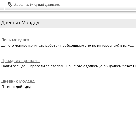
Авось
из (+ сутки) дневников
Дневник Молдед
Лень матушка
До чего лениво начинать работу ( необходимую , но не интересную) в выходно
Праздник прошел...
Почти весь день провели за столом . Но не объедались , а общались :bebe: Бы
Дневник Молдед
Я - молодой...дед