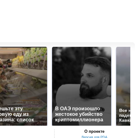
ешьте эту
В ОАЭ произошло
Все нов
овую еду из
жестокое убийство
падению
азина: список
криптомиллионера
Кавказе:
О проекте
Версия для PDA