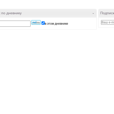
 по дневнику
-
Подписк
в этом дневнике