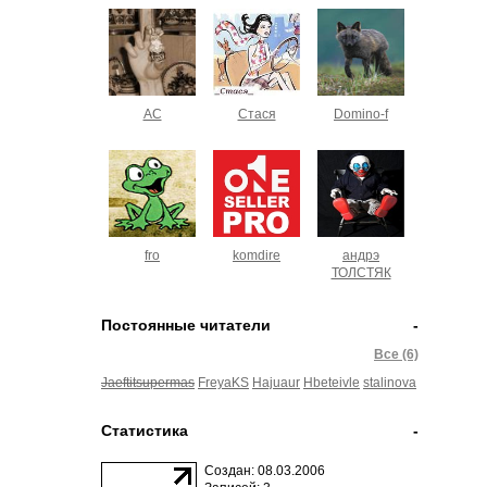
AC
Стася
Domino-f
fro
komdire
андрэ
ТОЛСТЯК
Постоянные читатели
-
Все (6)
Jaeftitsupermas
FreyaKS
Hajuaur
Hbeteivle
stalinova
Статистика
-
Создан: 08.03.2006