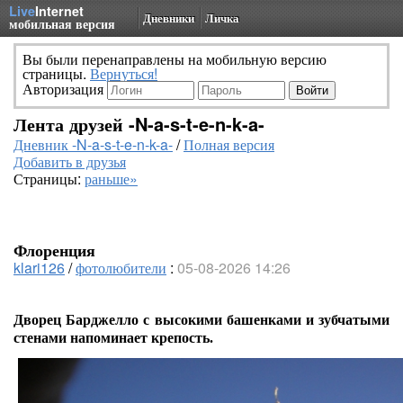
Live
Internet
Дневники
Личка
мобильная версия
Вы были перенаправлены на мобильную версию
страницы.
Вернуться!
Авторизация
Лента друзей -N-a-s-t-e-n-k-a-
Дневник -N-a-s-t-e-n-k-a-
/
Полная версия
Добавить в друзья
Страницы:
раньше»
Флоренция
klari126
/
фотолюбители
:
05-08-2026 14:26
Дворец Барджелло с высокими башенками и зубчатыми
стенами напоминает крепость.