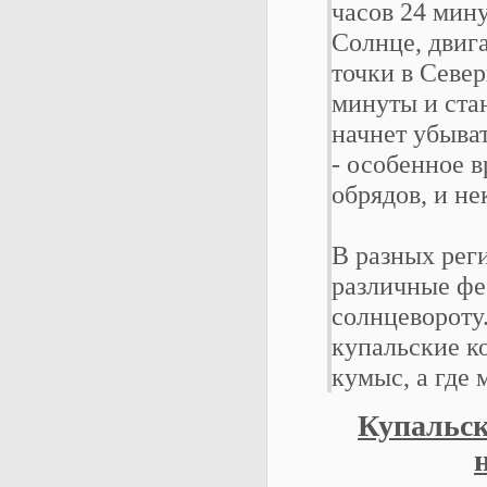
часов 24 мину
Солнце, двиг
точки в Севе
минуты и стан
начнет убыва
- особенное в
обрядов, и н
В разных рег
различные фе
солнцевороту
купальские ко
кумыс, а где
Купальск