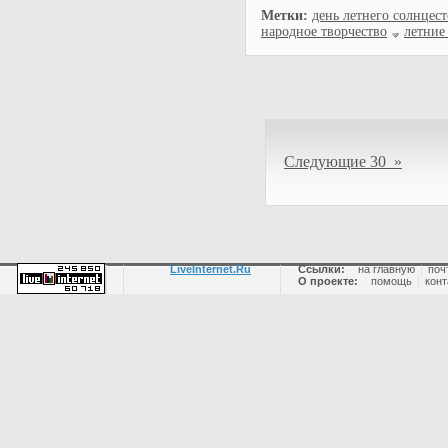
Метки:
день летнего солнцес
народное творчество
летние
Следующие 30 »
LiveInternet.Ru
Ссылки:
на главную
|
поч
О проекте:
помощь
|
конт