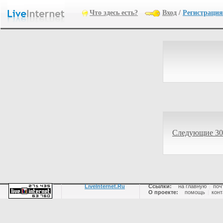
Что здесь есть?
Вход
/
Регистрация
Следующие 30
LiveInternet.Ru
Ссылки:
на главную
|
поч
О проекте:
помощь
|
конт