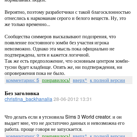
Вероятно, поэтому разработчики с такой благосклонностью
отнеслись к наркоманам серого и белого веществ. Ну, это
же только временно...
Сообщества симмеров высказывают подозрения, что
появление постоянного зомби без участия игрока
невозможно. Однако эта мысль пока официально не
подтверждена, хотя и кажется логичной.
Так же есть предположение, что основным центром зомби-
тусни будет кладбище. Опять же, ни подтверждения, ни
опровержения пока не было.
комментарии: 5
понравилось!
вверх^
к полной версии
Без заголовка
christina_backhanalia
28-06-2012 13:31
Что делать если я утсновила Sims 3 World creator. и он
выдает мне, что не достаточно данных и невозможна его
работа. проще говоря не запускается.
комментарии: 2
понравилось!
вверх^
к полной версии