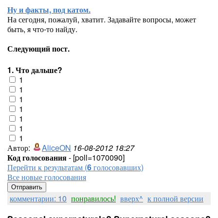
Ну и факты, под катом.
На сегодня, пожалуй, хватит. Задавайте вопросы, может
быть, я что-то найду.
Следующий пост.
1. Что дальше?
1
1
1
1
1
1
1
Автор:
AliceON
16-08-2012 18:27
Код голосования
- [poll=1070090]
Перейти к результатам (
6
голосовавших)
Все новые голосования
комментарии: 10
понравилось!
вверх^
к полной версии