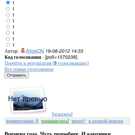
1
1
1
1
1
1
1
1
Автор:
AliceON
19-08-2012 14:33
Код голосования
- [poll=1070238]
Перейти к результатам (
9
голосовавших)
Все новые голосования
[показать]
комментарии: 0
понравилось!
вверх^
к полной версии
Времена года. Чуть подробнее. И картинки