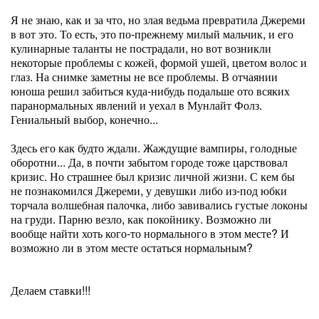
Я не знаю, как и за что, но злая ведьма превратила Джереми
в вот это. То есть, это по-прежнему милый мальчик, и его
кулинарные таланты не пострадали, но вот возникли
некоторые проблемы с кожей, формой ушей, цветом волос и
глаз. На снимке заметны не все проблемы. В отчаянии
юноша решил забиться куда-нибудь подальше ото всяких
паранормальных явлений и уехал в Мунлайт Фолз.
Гениальный выбор, конечно...
Здесь его как будто ждали. Жаждущие вампиры, голодные
оборотни... Да, в почти забытом городе тоже царствовал
кризис. Но страшнее был кризис личной жизни. С кем бы
не познакомился Джереми, у девушки либо из-под юбки
торчала волшебная палочка, либо завивались густые локоны
на груди. Парню везло, как покойнику. Возможно ли
вообще найти хоть кого-то нормального в этом месте? И
возможно ли в этом месте остаться нормальным?
Делаем ставки!!!