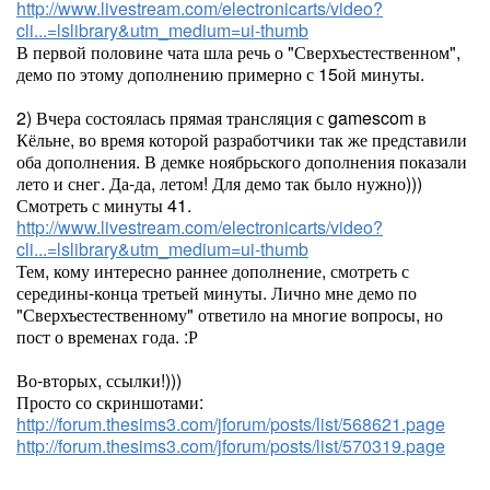
http://www.livestream.com/electronicarts/video?
cli...=lslibrary&utm_medium=ui-thumb
В первой половине чата шла речь о "Сверхъестественном",
демо по этому дополнению примерно с 15ой минуты.
2) Вчера состоялась прямая трансляция с gamescom в
Кёльне, во время которой разработчики так же представили
оба дополнения. В демке ноябрьского дополнения показали
лето и снег. Да-да, летом! Для демо так было нужно)))
Смотреть с минуты 41.
http://www.livestream.com/electronicarts/video?
cli...=lslibrary&utm_medium=ui-thumb
Тем, кому интересно раннее дополнение, смотреть с
середины-конца третьей минуты. Лично мне демо по
"Сверхъестественному" ответило на многие вопросы, но
пост о временах года. :Р
Во-вторых, ссылки!)))
Просто со скриншотами:
http://forum.thesims3.com/jforum/posts/list/568621.page
http://forum.thesims3.com/jforum/posts/list/570319.page