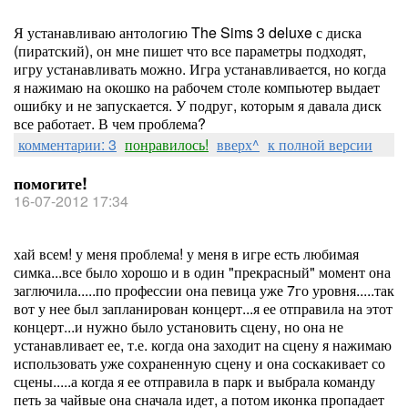
Я устанавливаю антологию The Sims 3 deluxe с диска
(пиратский), он мне пишет что все параметры подходят,
игру устанавливать можно. Игра устанавливается, но когда
я нажимаю на окошко на рабочем столе компьютер выдает
ошибку и не запускается. У подруг, которым я давала диск
все работает. В чем проблема?
комментарии: 3
понравилось!
вверх^
к полной версии
помогите!
16-07-2012 17:34
хай всем! у меня проблема! у меня в игре есть любимая
симка...все было хорошо и в один "прекрасный" момент она
заглючила.....по профессии она певица уже 7го уровня.....так
вот у нее был запланирован концерт...я ее отправила на этот
концерт...и нужно было установить сцену, но она не
устанавливает ее, т.е. когда она заходит на сцену я нажимаю
использовать уже сохраненную сцену и она соскакивает со
сцены.....а когда я ее отправила в парк и выбрала команду
петь за чайвые она сначала идет, а потом иконка пропадает