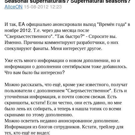
Seasonal supernaturals? Supernatural seasons?
AliceON
15-08-2012 12:23
И так, EA официально анонсировали выход "Времён года" в
ноябре 2012. Т.е. через два месяца после
"Сверхъестественного". "Так быстро?" - Спросите вы.
Именно. Причины комментируют разработчики, о них
спекулируют фанаты. Меня интересует другое.
Уже есть много информации о новом дополнении, но и
информации о дополнении сентябрьском тоже добавилось.
Что вам было бы интересно?
Можно рассказать, что ещё, кроме уже известного, получат
пользователи с дополнением "Сверхъестественное". Есть и
уточнённая информация, и почти совсем свежая. Есть
скриншоты, кстати! Если честно, они есть давно, но мне
было лень их собирать, а теперь я нашла топик со всеми
скринами по этому дополнению.
Можно осветить недавно анонсированное дополнение.
Информация из блогов сотрудников. Кстати, трейлер для
тех, кто ещё не видел: