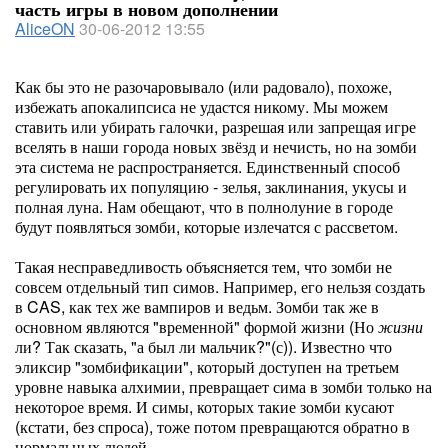
часть игры в новом дополнении
AliceON
30-06-2012 13:55
Как бы это не разочаровывало (или радовало), похоже,
избежать апокалипсиса не удастся никому. Мы можем
ставить или убирать галочки, разрешая или запрещая игре
вселять в наши города новых звёзд и нечисть, но на зомби
эта система не распространяется. Единственный способ
регулировать их популяцию - зелья, заклинания, укусы и
полная луна. Нам обещают, что в полнолуние в городе
будут появляться зомби, которые излечатся с рассветом.
Такая несправедливость объясняется тем, что зомби не
совсем отдельный тип симов. Например, его нельзя создать
в CAS, как тех же вампиров и ведьм. Зомби так же в
основном являются "временной" формой жизни (Но
жизни
ли? Так сказать, "а был ли мальчик?"(с)). Известно что
эликсир "зомбификации", который доступен на третьем
уровне навыка алхимии, превращает сима в зомби только на
некоторое время. И симы, которых такие зомби кусают
(кстати, без спроса), тоже потом превращаются обратно в
нормальных людей.