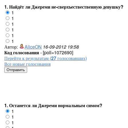
1. Найдёт ли Джереми не-сверхъествественную девушку?
1
1
1
1
1
1
Автор:
AliceON
16-09-2012 19:58
Код голосования
- [poll=1072690]
Перейти к результатам (
27
голосовавших)
Все новые голосования
1. Останется ли Джереми нормальным симом?
1
1
1