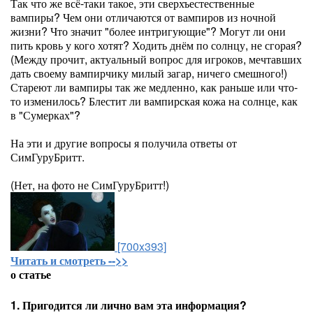
Так что же всё-таки такое, эти сверхъестественные
вампиры? Чем они отличаются от вампиров из ночной
жизни? Что значит "более интригующие"? Могут ли они
пить кровь у кого хотят? Ходить днём по солнцу, не сгорая?
(Между прочит, актуальный вопрос для игроков, мечтавших
дать своему вампирчику милый загар, ничего смешного!)
Стареют ли вампиры так же медленно, как раньше или что-
то изменилось? Блестит ли вампирская кожа на солнце, как
в "Сумерках"?
На эти и другие вопросы я получила ответы от
СимГуруБритт.
(Нет, на фото не СимГуруБритт!)
[700x393]
Читать и смотреть -->>
о статье
1. Пригодится ли лично вам эта информация?