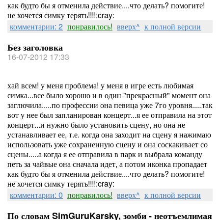
как будто бы я отменила действие....что делать? помогите!
не хочется симку терять!!!!:cray:
комментарии: 2
понравилось!
вверх^
к полной версии
Без заголовка
16-07-2012 17:33
хай всем! у меня проблема! у меня в игре есть любимая
симка...все было хорошо и в один "прекрасный" момент она
заглючила.....по профессии она певица уже 7го уровня.....так
вот у нее был запланирован концерт...я ее отправила на этот
концерт...и нужно было установить сцену, но она не
устанавливает ее, т.е. когда она заходит на сцену я нажимаю
использовать уже сохраненную сцену и она соскакивает со
сцены.....а когда я ее отправила в парк и выбрала команду
петь за чайвые она сначала идет, а потом иконка пропадает
как будто бы я отменила действие....что делать? помогите!
не хочется симку терять!!!!:cray:
комментарии: 0
понравилось!
вверх^
к полной версии
По словам SimGuruKarsky, зомби - неотъемлимая