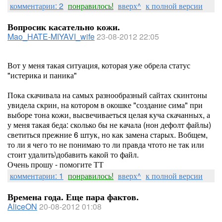
комментарии: 2
понравилось!
вверх^
к полной версии
Вопросик касательно кожи.
Mao_HATE-MIYAVI_wife
23-08-2012 22:05
Вот у меня такая ситуация, которая уже обрела статус
"истерика и паника"
Пока скачивала на самых разнообразный сайтах скинтоны
увидела скрин, на котором в окошке "создание сима" при
выборе тона кожи, высвечиваеться целая куча скачанных, а
у меня такая беда: сколько бы не качала (нон дефолт файлы)
светиться прежние 6 штук, но как замена старых. Вобщем,
то ли я чего то не понимаю то ли правда чтото не так или
стоит удалить\добавить какой то файл.
Очень прошу - помогите ТТ
комментарии: 1
понравилось!
вверх^
к полной версии
Времена года. Еще пара фактов.
AliceON
20-08-2012 01:08