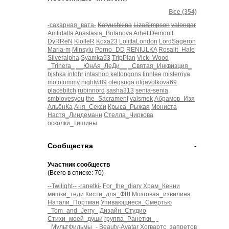
Все (354)
-сахарная_вата-
Katyushkina
LizaSimpson
valonqar
Amfidalla
Anastasia_Britanova
Arhet
Demontf
DyRReN
KlolleR
Koxa23
LolittaLondon
LordSageron
Maria-m
Minsylu
Porno_DD
RENIULKA
Rosalit_Hale
Silveralpha
Syamka93
TripPlan
Vick_Wood
_Trinera_
__ЮнАя_ЛеДи__
_Святая_Инквизция_
bjshka
infohr
intashop
keltongons
linnlee
misterriya
mototommy
nightw89
olegsuga
olgavolkova69
placebitch
rubinnord
sasha313
senia-senia
smblovesyou
the_Sacrament
valsmek
Абрамов_Изя
АльёнКа
Аня_Секси
Крыса_Рыжая
Мониста
Настя_Линдеманн
Стелла_Чиркова
осколки_тишины
Сообщества
-
Участник сообществ
(Всего в списке: 70)
--Twilight--
-ranetki-
For_the_diary
Храм_Кенни
мишки_теди
Кисти_для_ФШ
Мозговая_извилина
Натали_Портман
Упивающиеся_Смертью
_Tom_and_Jerry_
Дизайн_Студио
Стихи_моей_души
группа_Ранетки_
-
_МультФильмы_-
Beauty-Avatar
Хогвартс_запретов