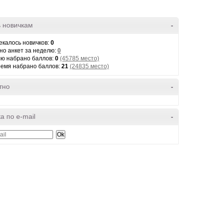
 новичкам
-
екалось новичков:
0
но анкет за неделю:
0
лю набрано баллов:
0
(45785 место)
ремя набрано баллов:
21
(24835 место)
тно
-
а по e-mail
-