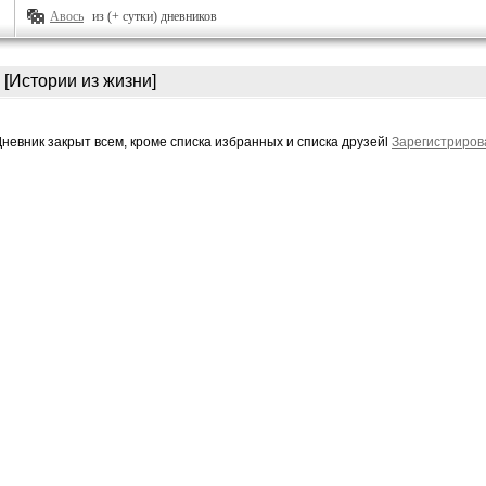
Авось
из (+ сутки) дневников
[Истории из жизни]
Дневник закрыт всем, кроме списка избранных и списка друзейl
Зарегистриров