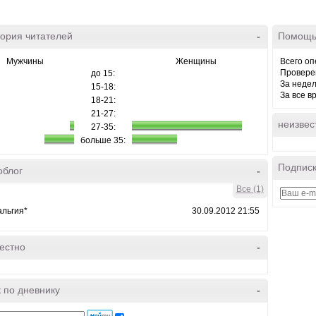
ория читателей
-
Помощь
Мужчины
Женщины
Всего оп
Провере
до 15:
За неде
15-18:
За все в
18-21:
21-27:
неизвес
27-35:
больше 35:
Подписк
облог
-
Все (1)
альгия*
30.09.2012 21:55
естно
-
 по дневнику
-