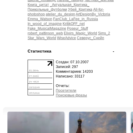
Школа_Хогвардс
Лагерь_Тайфун
Частная_критика
Книга_цитат
_Актуальная_Критика_
Прикольные_футболки
Убей_Критика
All-for-
photoshop
atelier_du_design
ArtDesignBy_Victoria
Emma_Watson
FanClub_LaFee_in_Russia
In_wood_of_imagine
KritikOFF_net
Fake_MusicalMagazine
Poseur_Stuff
robert_pattinson_web
Elixirs_Magic_World
Sims_2
Star_Wars_World
WiseAdvice
Северус_Снейп
Статистика
-
Создан: 07.10.2007
Записей: 297
Комментариев: 14203
Написано: 33117
Отчеты:
Посетители
Поисковые фразы