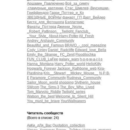
Аршавин_Павлюченко
Всё_за_симпу
-гламурные_картинки-
Стас_Шмелев
-Вкусняшки-
Гриффиндор
Гарри_Поттер_и_Ко
ЗВЕЗДНЫЕ_ВОЙНЫ
фанарт_ГП
Дарт_Вейдер
Кисти_для_Фотошопа
Бэллатрикс
Фанаты_Поттера
Джинни_Уизли_
_Robert_Pattinson_
_Twilight_Fanclub_
_Your_Style_
About-Harry-Potter
All_Fresh
Andrey_Arshavin_Community
Beautiful_and_Famous
BRAVO_-_cool_magazine
Cody_Linley
Daniel_Radcliffe
Edward_love_Bella
Emily_the_Strange_
FC_Zenit
Floodilochka
FUN_CLUB_LaFee
galaxy_wars
h-o-g-w-a-r-t-s
Hanna_Montana
Harry_Potter_world
HelloKitty
Hogwarts_Forever
Jackson_Rathbone_web
Kira-
Plastinina
Kris__Stewart
__Mickey_Mouse__
N-P-B-
E
Paramore_Community
Rudneva_Community
Sailor_Moon_world
shopping
Slytherin_house
SWcom
The_Sims-3
The_Boy_Who_Lived
Tom_Marvolo_Riddle
Twilight_series
Watson_the_best
Welcome_to_Silent_Hill
You_must_be_brave
YourWallpapers
Читатель сообществ
(Всего в списке: 24)
АвКи_дЛя_Вас
Quotation_collection