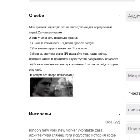
О себе
-
Аудит
Мой дневник закрыт,но это не значит,что он для определенных
людей.Стучиесь-открою)
А еще у меня есть несколько правил;
1)Сначала становитесь Пч,потом просите доступ.
2)Вы комментируете меня-я вас.Все прост
о.
3)Если вы все таки стали ПЧ-подавайте хоть какие-нибудь
признаки жизни.В противном случае тут вы задержитесь ненадолго.
4)Не надо навязывать мне чужое мнение.Я из тех людей,у которых
есть своё.
В общем все.Добро пожаловать)
Микр
*ност
неизв
Интересы
-
Все (22)
Поиск
london
new york
new yorker
vkontakte
zara
архитектура
глянец
гога
искусство
история
кофе