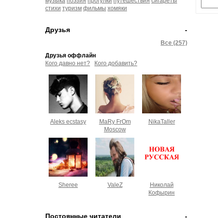
музыка
поэзия
прогулки
путешествия
сигареты
стихи
туризм
фильмы
хомяки
Друзья
-
Все (257)
Друзья оффлайн
Кого давно нет?
Кого добавить?
Aleks ecstasy
MaRy FrOm
NikaTaller
Moscow
Sheree
ValeZ
Николай
Кофырин
Постоянные читатели
-