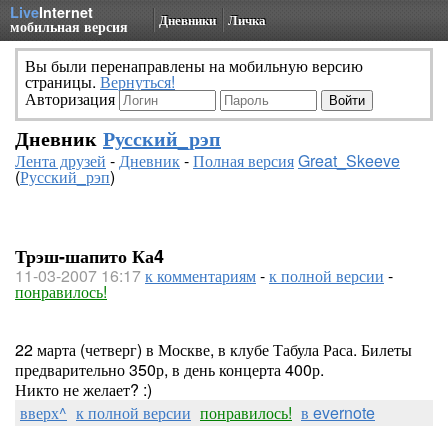
Live
Internet
Дневники
Личка
мобильная версия
Вы были перенаправлены на мобильную версию
страницы.
Вернуться!
Авторизация
Дневник
Русский_рэп
Лента друзей
-
Дневник
-
Полная версия
Great_Skeeve
(
Русский_рэп
)
Трэш-шапито Ка4
11-03-2007 16:17
к комментариям
-
к полной версии
-
понравилось!
22 марта (четверг) в Москве, в клубе Табула Раса. Билеты
предварительно 350р, в день концерта 400р.
Никто не желает? :)
вверх^
к полной версии
понравилось!
в evernote