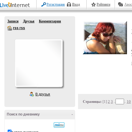
Регистрация
Вход
Рейтинги
Авос
Записи
Друзья
Комментарии
rss rss
В друзья
Страницы:
[1]
2
3
..
..
10
Поиск по дневнику
-