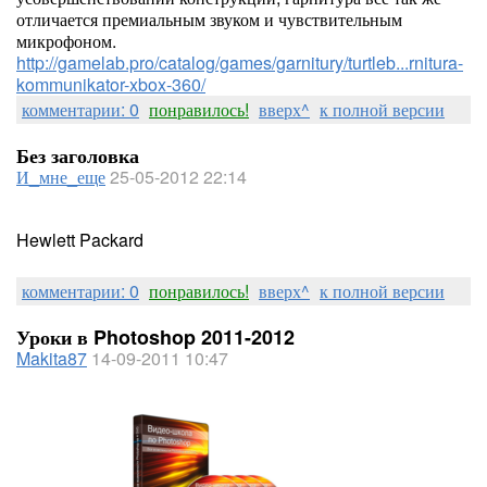
отличается премиальным звуком и чувствительным
микрофоном.
http://gamelab.pro/catalog/games/garnitury/turtleb...rnitura-
kommunikator-xbox-360/
комментарии: 0
понравилось!
вверх^
к полной версии
Без заголовка
И_мне_еще
25-05-2012 22:14
Hewlett Packard
комментарии: 0
понравилось!
вверх^
к полной версии
Уроки в Photoshop 2011-2012
Makita87
14-09-2011 10:47