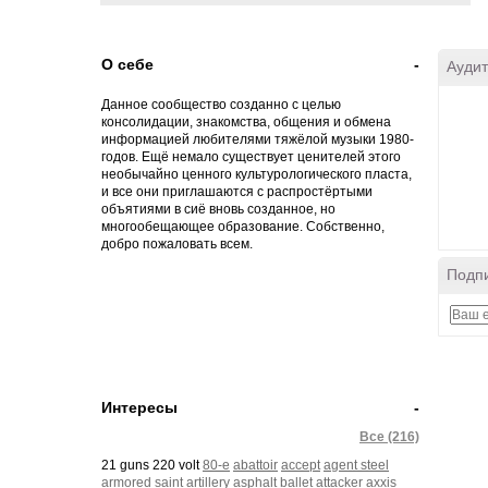
О себе
-
Аудит
Данное сообщество созданно с целью
консолидации, знакомства, общения и обмена
информацией любителями тяжёлой музыки 1980-
годов. Ещё немало существует ценителей этого
необычайно ценного культурологического пласта,
и все они приглашаются с распростёртыми
объятиями в сиё вновь созданное, но
многообещающее образование. Собственно,
добро пожаловать всем.
Подпи
Интересы
-
Все (216)
21 guns 220 volt
80-е
abattoir
accept
agent steel
armored saint
artillery
asphalt ballet
attacker
axxis