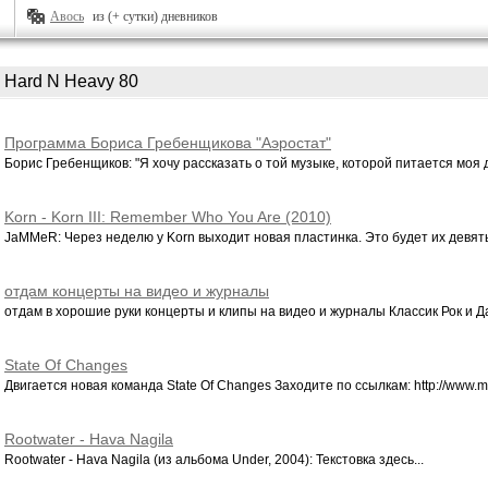
Авось
из (+ сутки) дневников
Hard N Heavy 80
Программа Бориса Гребенщикова "Аэростат"
Борис Гребенщиков: "Я хочу рассказать о той музыке, которой питается моя ду
Korn - Korn III: Remember Who You Are (2010)
JaMMeR: Через неделю у Korn выходит новая пластинка. Это будет их девяты
отдам концерты на видео и журналы
отдам в хорошие руки концерты и клипы на видео и журналы Классик Рок и Да
State Of Changes
Двигается новая команда State Of Changes Заходите по ссылкам: http://www.my
Rootwater - Hava Nagila
Rootwater - Hava Nagila (из альбома Under, 2004): Текстовка здесь...