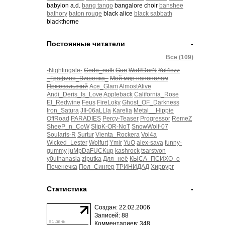
babylon a.d.
bang tango
bangalore choir
banshee
bathory
baton rouge
black alice
black sabbath
blackthorne
Постоянные читатели
-
Все (109)
-Nightingale-
Cedo_nulli
Guri
WaRDerN
Yul4ezz
_Графиня_Вишенка_
Мой мир напополам
Пржевальский
Ace_Glam
AlmostAlive
Andi_Deris_Is_Love
Appleback
California_Rose
El_Redwine
Feus
FireLoky
Ghost_OF_Darkness
Iron_Satura
JII-06aLLIa
Karelia
Metal__Hippie
OffRoad
PARADIES
Percy-Teaser
Progressor
RemeZ
SheeP_n_CoW
SlipK-OR-NoT
SnowWolf-07
Soularis-R
Surtur
Vienta_Rockera
Vol4a
Wicked_Lester
Wolfurt
Ymir
YuO
alex-sava
funny-
gummy
juMpDaFUCKup
kashrock
tsarstvon
y0uthanasia
ziputka
Для_неё
КЫСА_ПСИХО_о
Печенечка
Пол_Сингер
ТРИНИДАД
Хиррург
Статистика
-
Создан: 22.02.2006
Записей: 88
Комментариев: 348