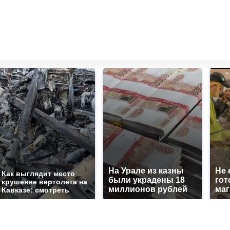
На Урале из казны
Не 
Как выглядит место
были украдены 18
гот
крушение вертолета на
миллионов рублей
маг
Кавказе: смотреть