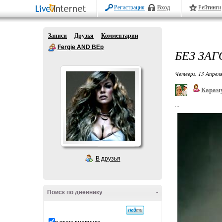
Регистрация
Вход
Рейтинги
Записи
Друзья
Комментарии
Fergie AND BEp
БЕЗ ЗА
Четверг, 13 Апреля
Карам
...
В друзья
Поиск по дневнику
-