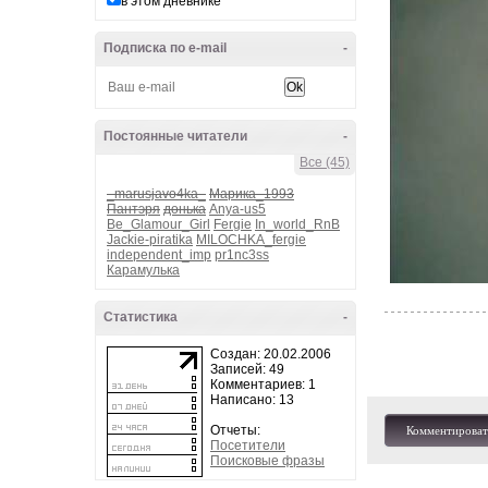
в этом дневнике
Подписка по e-mail
-
Постоянные читатели
-
Все (45)
_marusjavo4ka_
Марика_1993
Пантэря
донька
Anya-us5
Be_Glamour_Girl
Fergie
In_world_RnB
Jackie-piratika
MILOCHKA_fergie
independent_imp
pr1nc3ss
Карамулька
Статистика
-
Создан: 20.02.2006
Записей: 49
Комментариев: 1
Написано: 13
Отчеты:
Комментироват
Посетители
Поисковые фразы