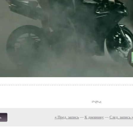
« Пред. запись
—
К дневнику
—
След. запись 
ь