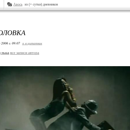
Авось
из (+ сутки) дневников
ГОЛОВКА
 2006 г. 09:07
+ в цитатник
улька
все записи автора