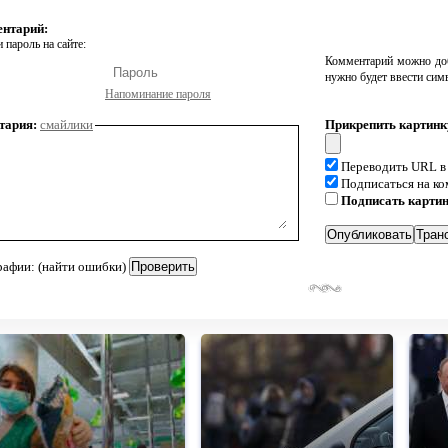
ентарий:
 пароль на сайте:
Комментарий можно доб
нужно будет ввести сим
Напоминание пароля
тария:
смайлики
Прикрепить картинк
Переводить URL в
Подписаться на к
Подписать карти
рафии: (найти ошибки)