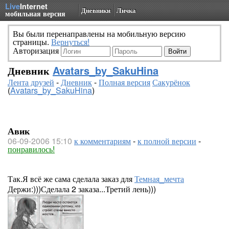
Live
Internet
Дневники
Личка
мобильная версия
Вы были перенаправлены на мобильную версию
страницы.
Вернуться!
Авторизация
Дневник
Avatars_by_SakuHina
Лента друзей
-
Дневник
-
Полная версия
Сакурёнок
(
Avatars_by_SakuHina
)
Авик
06-09-2006 15:10
к комментариям
-
к полной версии
-
понравилось!
Так.Я всё же сама сделала заказ для
Темная_мечта
Держи:)))Сделала 2 заказа...Третий лень)))