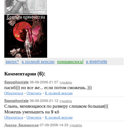
вверх^
к полной версии
понравилось!
в evernote
Комментарии (6):
06-09-2006-21:07
удалить
Saxophoniste
пасиб))) но все же... если потом сможешь..)))
Обратиться
-
Ответить
-
К полной версии
06-09-2006-21:12
удалить
Saxophoniste
Слынь, меняющаюся по размеру слишком большая(((
Можешь уменьшить на 9 кб
Обратиться
-
Ответить
-
К полной версии
07-09-2006-14:33
удалить
Доктор_Киловатсон