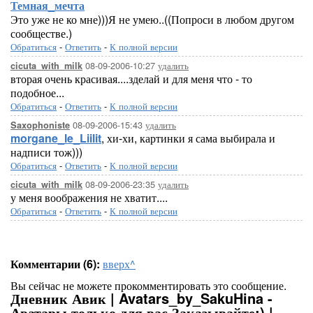
Темная_мечта
Это уже не ко мне)))Я не умею..((Попроси в любом другом
сообществе.)
Обратиться
-
Ответить
-
К полной версии
08-09-2006-10:27
удалить
cicuta_with_milk
вторая очень красивая....зделай и для меня что - то
подобное...
Обратиться
-
Ответить
-
К полной версии
08-09-2006-15:43
удалить
Saxophoniste
morgane_le_Liilit
, хи-хи, картинки я сама выбирала и
надписи тож)))
Обратиться
-
Ответить
-
К полной версии
08-09-2006-23:35
удалить
cicuta_with_milk
у меня воображения не хватит....
Обратиться
-
Ответить
-
К полной версии
Комментарии (6):
вверх^
Вы сейчас не можете прокомментировать это сообщение.
Дневник Авик | Avatars_by_SakuHina -
Аватары только для вас.Заказывайте;) |