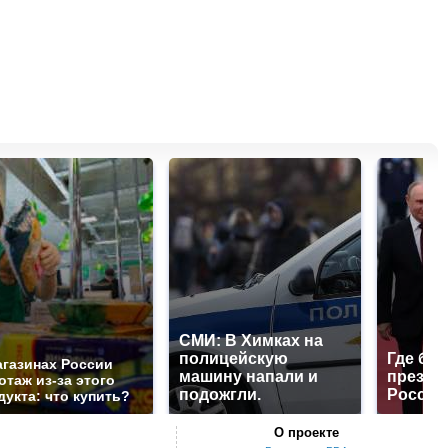
СМИ: В Химках на
полицейскую
Где буд
агазинах России
машину напали и
презид
отаж из-за этого
подожгли.
России
дукта: что купить?
О проекте