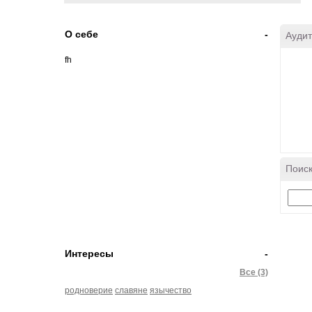
О себе
-
Аудит
fh
Поиск
Интересы
-
Все (3)
родноверие
славяне
язычество