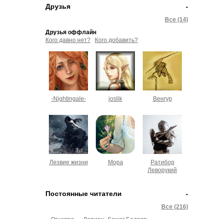
Друзья
-
Все (14)
Друзья оффлайн
Кого давно нет?
Кого добавить?
-Nightingale-
joslik
Венгур
Лезвие жизни
Мора
Ратибор
Леворукий
Постоянные читатели
-
Все (216)