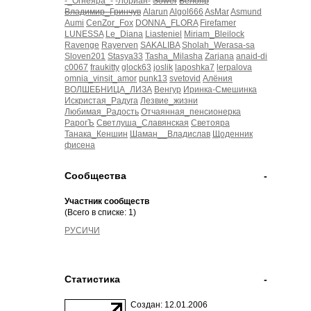
-_Огнеяра_-
-Лориан-
Sower
Белояр
Владимир_Гринчув
Alarun
Algol666
AsMar
Asmund
Aumi
CenZor_Fox
DONNA_FLORA
Firefamer
LUNESSA
Le_Diana
Liasteniel
Miriam_Bleilock
Ravenge
Rayerven
SAKALIBA
Sholah_Werasa-sa
Sloven201
Stasya33
Tasha_Milasha
Zarjana
anaid-di
c0067
fraukitty
glock63
joslik
laposhka7
lerpalova
omnia_vinsit_amor
punk13
svetovid
Алёния
ВОЛШЕБНИЦА_ЛИЗА
Венгур
Иринка-Смешинка
Искристая_Радуга
Лезвие_жизни
Любимая_Радость
Отчаянная_пенсионерка
РарогЪ
Светлуша_Славянская
Светояра
Танака_Кеншин
Шаман__Владислав
Щоденник
фисена
Сообщества
-
Участник сообществ
(Всего в списке: 1)
РУСИЧИ
Статистика
-
Создан: 12.01.2006