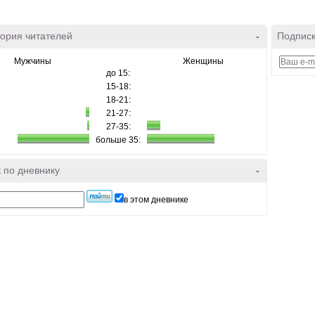
ория читателей
-
Подписк
Мужчины
Женщины
до 15:
15-18:
18-21:
21-27:
27-35:
больше 35:
 по дневнику
-
в этом дневнике