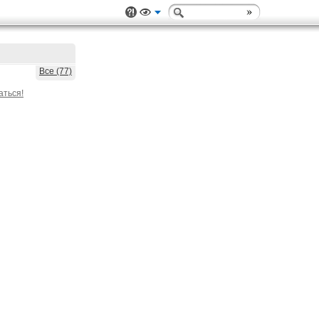
Все (77)
аться!