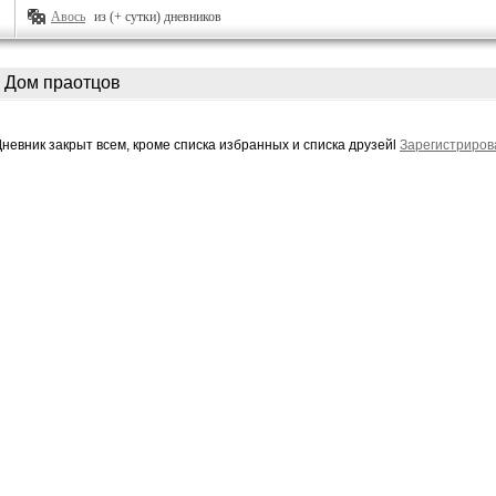
Авось
из (+ сутки) дневников
Дом праотцов
Дневник закрыт всем, кроме списка избранных и списка друзейl
Зарегистриров