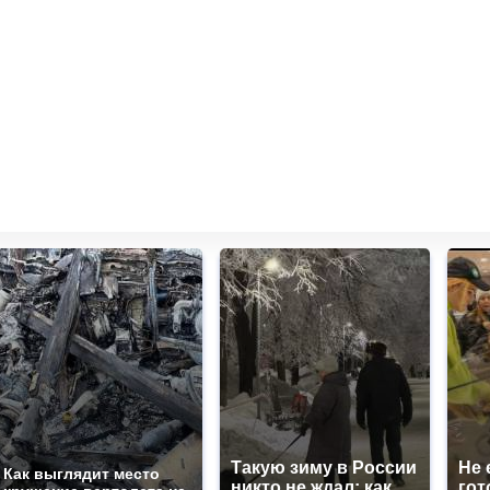
Такую зиму в России
Не 
Как выглядит место
никто не ждал: как
гот