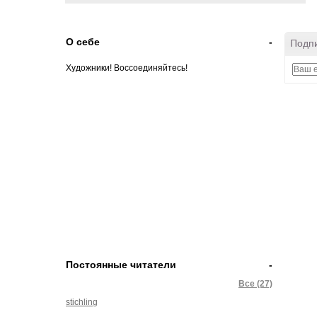
О себе
-
Подпи
Художники! Воссоединяйтесь!
Постоянные читатели
-
Все (27)
stichling