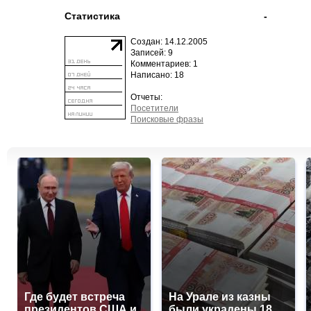
Статистика
-
Создан: 14.12.2005
Записей: 9
Комментариев: 1
Написано: 18
Отчеты:
Посетители
Поисковые фразы
Где будет встреча
На Урале из казны
президентов США и
были украдены 18