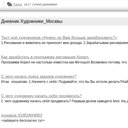
Авось
из (+ сутки) дневников
Дневник Художники_Москвы
Тест для художников.«Нужно ли Вам больше зарабатывать?»
1.Рисование и живопись не приносит мне дохода. 2.Зарабатываю рисованием,
Как заработать в программе рисования Корел.
Программа Корел не настолько известна как Фотошоп.Возможно потому, что о
С чего начать поиск заказов художнику?
Итак , пошагово: 1.Начните с себя. Подумайте, что бы Вы хотели делать?Найд
С чего художнику начать себя продвигать?
С чего художнику начать себя продвигать? Первым делом заведите блог. На д
подарок ХУДОЖНИКУ
>заберите бесплатно тут<