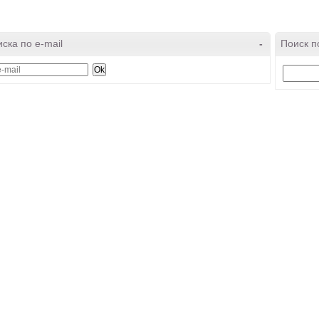
ска по e-mail
-
Поиск п