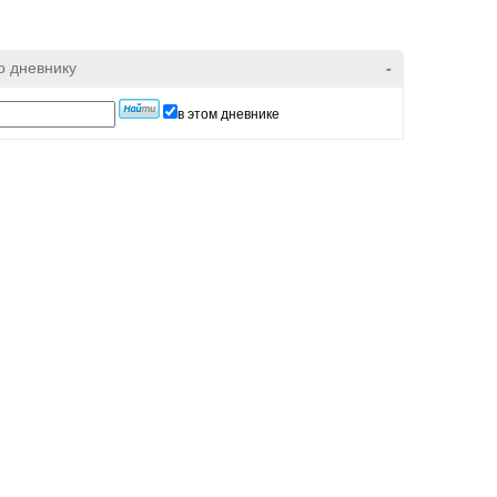
о дневнику
-
в этом дневнике