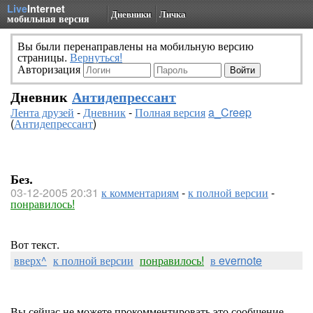
Live
Internet
Дневники
Личка
мобильная версия
Вы были перенаправлены на мобильную версию
страницы.
Вернуться!
Авторизация
Дневник
Антидепрессант
Лента друзей
-
Дневник
-
Полная версия
a_Creep
(
Антидепрессант
)
Без.
03-12-2005 20:31
к комментариям
-
к полной версии
-
понравилось!
Вот текст.
вверх^
к полной версии
понравилось!
в evernote
Вы сейчас не можете прокомментировать это сообщение.