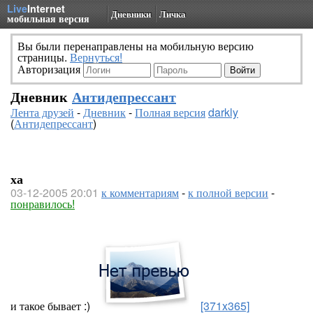
Live
Internet
Дневники
Личка
мобильная версия
Вы были перенаправлены на мобильную версию
страницы.
Вернуться!
Авторизация
Дневник
Антидепрессант
Лента друзей
-
Дневник
-
Полная версия
darkly
(
Антидепрессант
)
ха
03-12-2005 20:01
к комментариям
-
к полной версии
-
понравилось!
и такое бывает :)
[371x365]