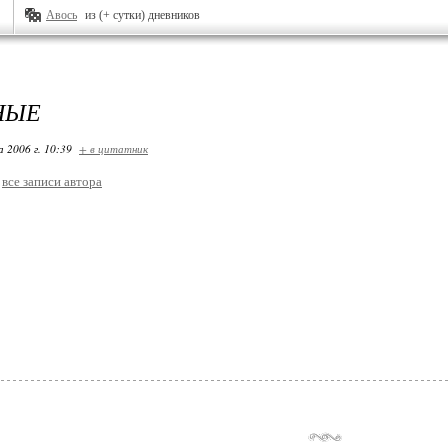
Авось
из (+ сутки) дневников
НЫЕ
 2006 г. 10:39
+ в цитатник
все записи автора