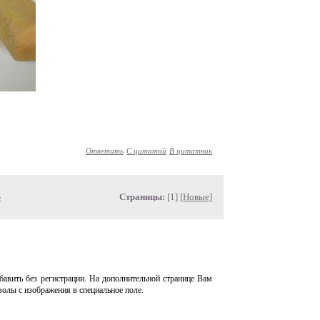
Ответить
С цитатой
В цитатник
»
Страницы:
[1] [
Новые
]
авить без регистрации. На дополнительной странице Вам
волы с изображения в специальное поле.