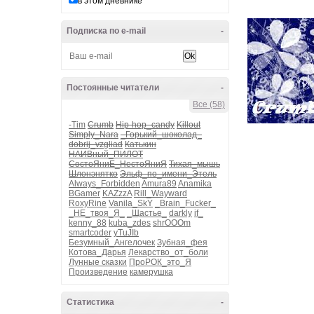
в этом дневнике
Подписка по e-mail
-
Постоянные читатели
-
Все (58)
-Tim
Crumb
Hip-hop_candy
Killout
Simply_Nara
_Горький_шоколад_
dobrij_vzgliad
Катькин
НАИВный_ПИЛОТ
СостоЯниЕ_НестоЯниЯ
Тихая_мышь
Шлонэнятко
Эльф_по_имени_Этель
Always_Forbidden
Amura89
Anamika
BGamer
KAZzzA
Rill_Wayward
RoxyRine
Vanila_SkY
_Brain_Fucker_
_НЕ_твоя_Я_
_Щастье_
darkly
if_
kenny_88
kuba_zdes
shrOOOm
smartcoder
yTuJIb
Безумный_Ангелочек
Зубная_фея
Котова_Дарья
Лекарство_от_боли
Лунные сказки
ПроРОК_это_Я
Произведение
камерушка
Статистика
-