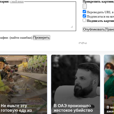
тария:
смайлики
Прикрепить картинк
Переводить URL в
Подписаться на к
Подписать карти
рафии: (найти ошибки)
Не ешьте эту
В ОАЭ произошло
В м
готовую еду из
жестокое убийство
ажи