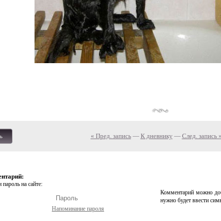
« Пред. запись
—
К дневнику
—
След. запись 
ь
ентарий:
 пароль на сайте:
Комментарий можно доб
нужно будет ввести сим
Напоминание пароля