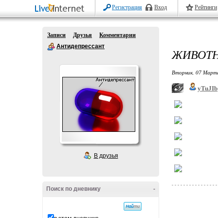
Регистрация
Вход
Рейтинги
Записи
Друзья
Комментарии
Антидепрессант
ЖИВОТ
Вторник, 07 Марта
yTuJIb
В друзья
Поиск по дневнику
-