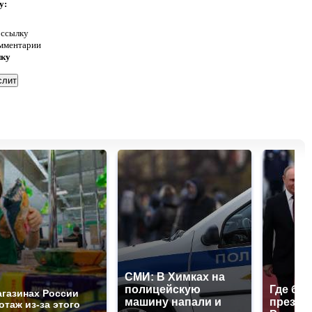
у:
 ссылку
омментарии
нку
СМИ: В Химках на
полицейскую
Где буд
агазинах России
машину напали и
презид
отаж из-за этого