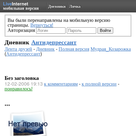
Live
Internet
Дневники
Личка
мобильная версия
Вы были перенаправлены на мобильную версию
страницы.
Вернуться!
Авторизация
Дневник
Антидепрессант
Лента друзей
-
Дневник
-
Полная версия
Мудрая_Козарожка
(
Антидепрессант
)
Без заголовка
12-02-2006 19:13
к комментариям
-
к полной версии
-
понравилось!
***