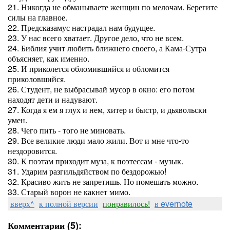
21. Никогда не обманываете женщин по мелочам. Берегите
силы на главное.
22. Предсказамус настрадал нам будущее.
23. У нас всего хватает. Другое дело, что не всем.
24. Библия учит любить ближнего своего, а Кама-Сутра
объясняет, как именно.
25. И приколется обломившийся и обломится
приколовшийся.
26. Студент, не выбрасывай мусор в окно: его потом
находят дети и надувают.
27. Когда я ем я глух и нем, хитер и быстр, и дьявольски
умен.
28. Чего пить - того не миновать.
29. Все великие люди мало жили. Вот и мне что-то
нездоровится.
30. К поэтам приходит муза, к поэтессам - музык.
31. Ударим разгильдяйством по бездорожью!
32. Красиво жить не запретишь. Но помешать можно.
33. Старый ворон не какнет мимо.
вверх^
к полной версии
понравилось!
в evernote
Комментарии (5):