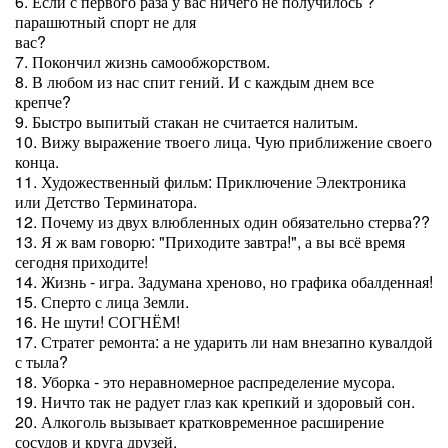
6. Если с первого раза у вас ничего не получилось ?
парашютный спорт не для
вас?
7. Покончил жизнь самообжорством.
8. В любом из нас спит гений. И с каждым днем все
крепче?
9. Быстро выпитый стакан не считается налитым.
10. Вижу выражение твоего лица. Чую приближение своего
конца.
11. Художественный фильм: Приключение Электроника
или Детство Терминатора.
12. Почему из двух влюбленных один обязательно стерва??
13. Я ж вам говорю: "Приходите завтра!", а вы всё время
сегодня приходите!
14. Жизнь - игра. Задумана хреново, но графика обалденная!
15. Сперто с лица Земли.
16. Не шути! СОГНЁМ!
17. Стратег ремонта: а не ударить ли нам внезапно кувалдой
с тыла?
18. Уборка - это неравномерное распределение мусора.
19. Ничто так не радует глаз как крепкий и здоровый сон.
20. Алкоголь вызывает кратковременное расширение
сосудов и круга друзей.