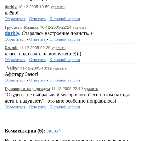
10-12-2005-19:59
удалить
darkly
клёво!
Обратиться
-
Ответить
-
К полной версии
10-12-2005-22:24
удалить
Грустная_Мышка
darkly
,
Старалась настроение поднять. )
Обратиться
-
Ответить
-
К полной версии
11-12-2005-02:29
удалить
Crumb
класс! надо взять на вооружение))))
Обратиться
-
Ответить
-
К полной версии
11-12-2005-10:12
удалить
_Valkyr
Аффтару Зачот!
Обратиться
-
Ответить
-
К полной версии
11-12-2005-22:19
удалить
Гуляющая_под_дождем
"Студент, не выбрасывай мусор в окно: его потом находят
дети и надувают." - это мне особенно понравилось)
Обратиться
-
Ответить
-
К полной версии
Комментарии (5):
вверх^
Вы сейчас не можете прокомментировать это сообщение.