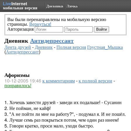
Live
Internet
Дневники
Личка
мобильная версия
Вы были перенаправлены на мобильную версию
страницы.
Вернуться!
Авторизация
Дневник
Антидепрессант
Лента друзей
-
Дневник
-
Полная версия
Грустная_Мышка
(
Антидепрессант
)
Афоризмы
10-12-2005 19:46
к комментариям
-
к полной версии
-
понравилось!
1. Хочешь завести друзей - заведи их подальше! - Сусанин
2. Не пойман, не кайф!
3. "А не пойти ли мне на работу?", - подумал я. И не пошёл.
4. Лучше семь раз покрыться потом, чем один раз инеем!
5. Говори кратко, проси мало, уходи быстро.