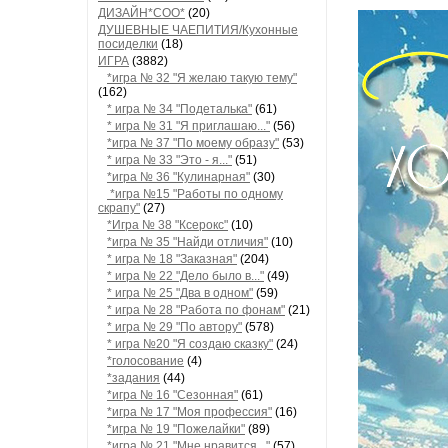
ДИЗАЙН*СОО*
(20)
ДУШЕВНЫЕ ЧАЕПИТИЯ/Кухонные
посиделки
(18)
ИГРА
(3882)
*игра № 32 "Я желаю такую тему"
(162)
* игра № 34 "Подеталька"
(61)
* игра № 31 "Я приглашаю..."
(56)
*игра № 37 "По моему образу"
(53)
* игра № 33 "Это - я..."
(51)
*игра № 36 "Кулинарная"
(30)
*игра №15 "Работы по одному
скрапу"
(27)
*Игра № 38 "Ксерокс"
(10)
*игра № 35 "Найди отличия"
(10)
* игра № 18 "Заказная"
(204)
* игра № 22 "Дело было в..."
(49)
* игра № 25 "Два в одном"
(59)
* игра № 28 "Работа по фонам"
(21)
* игра № 29 "По автору"
(578)
* игра №20 "Я создаю сказку"
(24)
*голосование
(4)
*задания
(44)
*игра № 16 "Сезонная"
(61)
*игра № 17 "Моя профессия"
(16)
*игра № 19 "Пожелайки"
(89)
*игра № 21 "Мне нравится..."
(57)