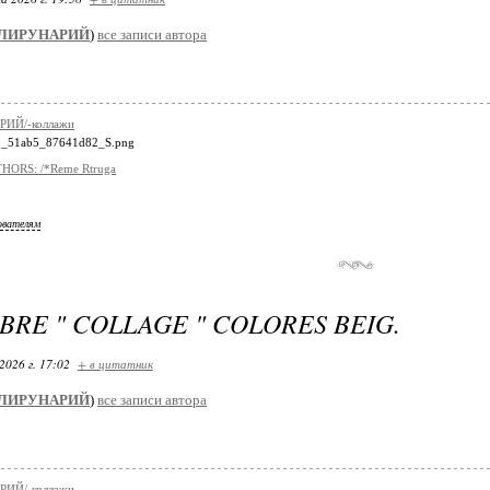
ЛИРУНАРИЙ
)
все записи автора
ИЙ/-коллажи
HORS: /*Reme Rtruga
ователям
BRE " COLLAGE " COLORES BEIG.
2026 г. 17:02
+ в цитатник
ЛИРУНАРИЙ
)
все записи автора
ИЙ/-коллажи