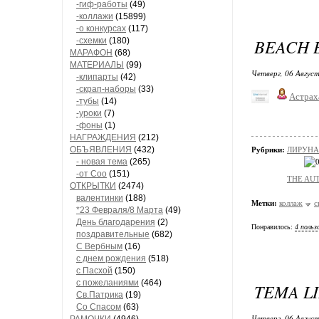
-гиф-работы
(49)
-коллажи
(15899)
-о конкурсах
(117)
BEACH B
-схемки
(180)
МАРАФОН
(68)
МАТЕРИАЛЫ
(99)
Четверг, 06 Август
-клипарты
(42)
-скрап-наборы
(33)
Астрах
-тубы
(14)
-уроки
(7)
-фоны
(1)
НАГРАЖДЕНИЯ
(212)
ОБЪЯВЛЕНИЯ
(432)
Рубрики:
ЛИРУНАР
- новая тема
(265)
-от Соо
(151)
THE AUT
ОТКРЫТКИ
(2474)
валентинки
(188)
Метки:
коллаж
с
*23 Февраля/8 Марта
(49)
День благодарения
(2)
Понравилось:
4 польз
поздравительные
(682)
С Вербным
(16)
с днем рождения
(518)
с Пасхой
(150)
с пожеланиями
(464)
TEMA LI
Св.Патрика
(19)
Со Спасом
(63)
Четверг, 06 Август