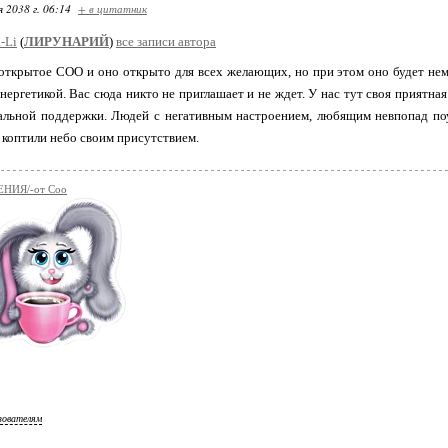
я 2038 г. 06:14
+ в цитатник
-Li
(
ЛИРУНАРИЙ
)
все записи автора
крытое СОО и оно открыто для всех желающих, но при этом оно будет нем
нергетикой. Вас сюда никто не приглашает и не ждет. У нас тут своя приятная
льной поддержки. Людей с негативным настроением, любящим невпопад поуч
 коптили небо своим присутствием.
НИЯ/-от Соо
зователям