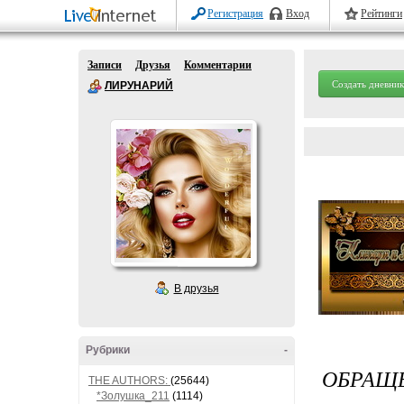
Регистрация
Вход
Рейтинги
Записи
Друзья
Комментарии
Создать дневник
ЛИРУНАРИЙ
В друзья
Рубрики
-
ОБРАЩ
THE AUTHORS:
(25644)
*Золушка_211
(1114)