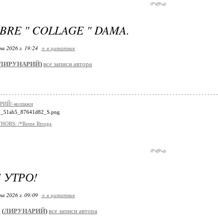
BRE " COLLAGE " DAMA.
та 2026 г. 19:24
+ в цитатник
ЛИРУНАРИЙ
)
все записи автора
ИЙ/-коллажи
HORS: /*Reme Rtruga
 УТРО!
та 2026 г. 09:09
+ в цитатник
4
(
ЛИРУНАРИЙ
)
все записи автора