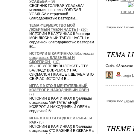
УСАДЬБА
-
(9)
СБОРНИК ГОЛУБАЯ УСАДЬБА/
маленькие новеллы ГОЛУБАЯ
THE AUT
УСАДЬБА с сердечной
благодарностью к авторам...
ТЕМА ФЕРМЕРСТВО МОЙ
Понравилось:
4 польз
ЛЮБИМЫЙ ТАБУН ЧАСТЬ I
-
(10)
ИСТОРИИ В КАРТИНКАХ II /лошади
МОЙ ЛЮБИМЫЙ ТАБУН ЧАСТЬ I с
сердечной благодарностью к авторам
вс...
TEMA L
ИСТОРИИ В КАРТИНКАХ II/баллады
о зодиаках БЛИЗНЕЦЫ И
СКОРПИОН
-
(10)
Среда, 05 Августа 
МЫ НЕ УСПЕЛИ ВЫЛОЖИТЬ ЭТУ
БАЛЛАДУ ВОВРЕМЯ, У НАС
СЛОМАЛСЯ ПЛАНШЕТ, ДЕЛАЕМ ЭТО
rtruga
(
СЕЙЧАС ИСТОРИИ В...
ИГРА # 9 КТО Я МЕЧТАТЕЛЬНЫЙ
КОЗЕРОГ И НАХОДЧИВЫЙ ОВЕН
-
(7)
ИСТОРИИ В КАРТИНКАХ II /баллады
Понравилось:
2 польз
о зодиаках МЕЧТАТЕЛЬНЫЙ
КОЗЕРОГ И НАХОДЧИВЫЙ ОВЕН с
сердечной бл...
ИГРА # 9 КТО Я ВОДОЛЕЙ РЫБЫ И
РАК
-
(5)
THEME 
ИСТОРИИ В КАРТИНКАХ II /баллады
о зодиаках КТО ВАЖНЕЙ В ОКЕАНЕ с