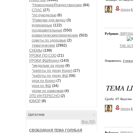
РАМОЧКИ
(4946)
*Новогодние/Рождественские
(84)
rtruga
(
СПАС
(27)
*по рукоделью
(6)
*Рамочки для видео
(3)
кулинарные
(122)
поздравительные
(550)
Рубрики:
ЛИРУНАР
романтические/лирические
(503)
советы по здоровью
(2)
тематические
(2992)
THE AUT
СХЕМЫ
(199)
УРОКИ ПО СОО
(21)
УРОКИ ФШ/Корел
(143)
Понравилось:
4 польз
*медальки за уроки
(9)
*работы по уроку Корел
(27)
*работы по уроку ФШ
(56)
урок по Корел
(7)
TEMA LI
урок по ФШ
(34)
уроки по рамочкам
(4)
ЭТО ИНТЕРЕСНО
(2)
Среда, 05 Августа 
ЮМОР
(8)
rtruga
(
Цитатник
-
Все (55)
СВОБОДНАЯ ТЕМА ГОЛУБАЯ
Рубрики:
ЛИРУНАР