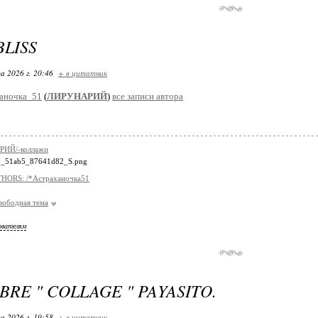
LISS
а 2026 г. 20:46
+ в цитатник
аночка_51
(
ЛИРУНАРИЙ
)
все записи автора
ИЙ/-коллажи
HORS: /*Астраханочка51
вободная тема
ователям
BRE " COLLAGE " PAYASITO.
а 2026 г. 19:58
+ в цитатник