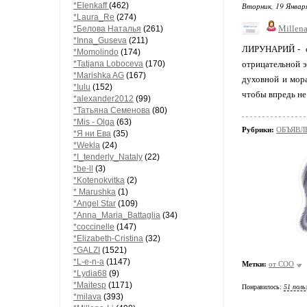
*Elenkaff
(462)
Вторник, 19 Январ
*Laura_Re
(274)
Millena
*Белова Наталья
(261)
*Inna_Guseva
(211)
ЛИРУНАРИЙ - от
*Momolindo
(174)
*Tatjana Loboceva
(170)
отрицательной э
*Marishka AG
(167)
духовной и мора
*Iulu
(152)
чтобы впредь не
*alexander2012
(99)
*Татьяна Семенова
(80)
*Mis - Olga
(63)
Рубрики:
ОБЪЯВЛЕ
*Я ни Ева
(35)
*Wekla
(24)
*I_tenderly_Nataly
(22)
*be-ll
(3)
*Kotenokvitka
(2)
* Marushka
(1)
*Angel Star
(109)
*Anna_Maria_Battaglia
(34)
*coccinelle
(147)
*Elizabeth-Cristina
(32)
*GALZI
(1521)
*L-e-n-a
(1147)
Метки:
от СОО
*Lydia68
(9)
*Maitesp
(1171)
Понравилось:
51 поль
*milava
(393)