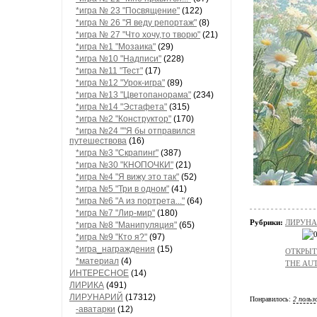
*игра № 23 "Посвящение"
(122)
*игра № 26 "Я веду репортаж"
(8)
*игра № 27 "Что хочу,то творю"
(21)
*игра №1 "Мозаика"
(29)
*игра №10 "Надписи"
(228)
*игра №11 "Тест"
(17)
*игра №12 "Урок-игра"
(89)
*игра №13 "Цветопанорама"
(234)
*игра №14 "Эстафета"
(315)
*игра №2 "Конструктор"
(170)
*игра №24 ""Я бы отправился
путешествова
(16)
*игра №3 "Скрапинг"
(387)
*игра №30 "КНОПОЧКИ"
(21)
*игра №4 "Я вижу это так"
(52)
*игра №5 "Три в одном"
(41)
*игра №6 "А из портрета..."
(64)
*игра №7 "Лир-мир"
(180)
Рубрики:
ЛИРУНАР
*игра №8 "Манипуляция"
(65)
*игра №9 "Кто я?"
(97)
*игра_награждения
(15)
ОТКРЫТК
*материал
(4)
THE AUT
ИНТЕРЕСНОЕ
(14)
ЛИРИКА
(491)
ЛИРУНАРИЙ
(17312)
Понравилось:
2 польз
-аватарки
(12)