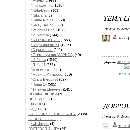
*Millena-Li
(498)
*mimozochka
(1139)
*Nata-Leoni
(303)
TEMA LI
*Nikajana
(3)
*Reme Rtruga
(3553)
*Sauly Design
(177)
Пятница, 07 Авгус
*Valentina Begi
(197)
*Vi-Natalka
(144)
rtruga
(
*Анненкова Нина
(1663)
*Астраханочка51
(1206)
*Бориславна
(248)
*Ёжик в тумане (ЛАРИСА)
(49)
*И-Ринка
(1590)
Рубрики:
ЛИРУНАР
*Люба47
(233)
*мадам Тата
(925)
THE AUT
*Марина Матвеева
(679)
*Ольга Букова56
(987)
*Паша 14
(595)
*Татьяна Шеремет
(1455)
ПОЗДРАВЛЕНИЯ
(70)
ЭПИГРАФЫ
(10)
ДОБРОЕ
СКРАПЫ
(1)
ВИДЕО
(3)
ВНЕКОНКУРСНЫЕ РАБОТЫ
(2035)
Пятница, 07 Авгус
ВОПРОС-ОТВЕТ
(1)
*ФШ/Корел
(1)
паша1
ГОСТЕВАЯ КНИГА
(26)