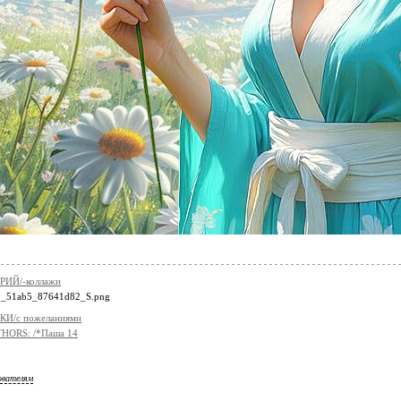
ИЙ/-коллажи
И/с пожеланиями
HORS: /*Паша 14
ователям