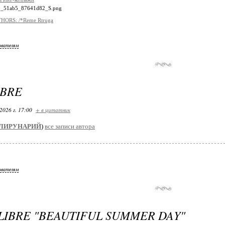
HORS: /*Reme Rtruga
ователям
IBRE
2026 г. 17:00
+ в цитатник
ЛИРУНАРИЙ
)
все записи автора
ователям
LIBRE "BEAUTIFUL SUMMER DAY"