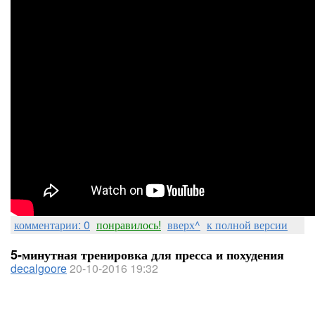
комментарии: 0
понравилось!
вверх^
к полной версии
5-минутная тренировка для пресса и похудения
decalgoore
20-10-2016 19:32