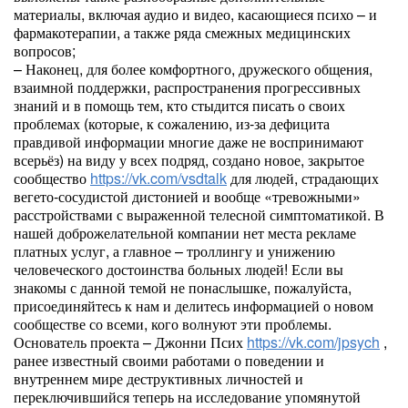
материалы, включая аудио и видео, касающиеся психо – и
фармакотерапии, а также ряда смежных медицинских
вопросов;
– Наконец, для более комфортного, дружеского общения,
взаимной поддержки, распространения прогрессивных
знаний и в помощь тем, кто стыдится писать о своих
проблемах (которые, к сожалению, из-за дефицита
правдивой информации многие даже не воспринимают
всерьёз) на виду у всех подряд, создано новое, закрытое
сообщество
https://vk.com/vsdtalk
для людей, страдающих
вегето-сосудистой дистонией и вообще «тревожными»
расстройствами с выраженной телесной симптоматикой. В
нашей доброжелательной компании нет места рекламе
платных услуг, а главное – троллингу и унижению
человеческого достоинства больных людей! Если вы
знакомы с данной темой не понаслышке, пожалуйста,
присоединяйтесь к нам и делитесь информацией о новом
сообществе со всеми, кого волнуют эти проблемы.
Основатель проекта – Джонни Псих
https://vk.com/jpsych
,
ранее известный своими работами о поведении и
внутреннем мире деструктивных личностей и
переключившийся теперь на исследование упомянутой