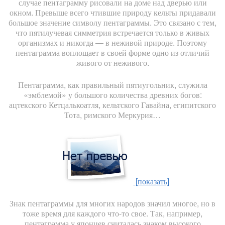
случае пентаграмму рисовали на доме над дверью или
окном. Превыше всего чтившие природу кельты придавали
большое значение символу пентаграммы. Это связано с тем,
что пятилучевая симметрия встречается только в живых
организмах и никогда — в неживой природе. Поэтому
пентаграмма воплощает в своей форме одно из отличий
живого от неживого.
Пентаграмма, как правильный пятиугольник, служила
«эмблемой» у большого количества древних богов:
ацтекского Кетцалькоатля, кельтского Гавайна, египитского
Тота, римского Меркурия…
[показать]
Знак пентаграммы для многих народов значил многое, но в
тоже время для каждого что-то свое. Так, например,
пентаграмма у японцев считалась знаком высокого