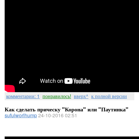
комментарии: 1
понравилось!
вверх^
к полной версии
Как сделать прическу "Корона" или "Паутинка"
sufulworlhump
24-10-2016 02:51