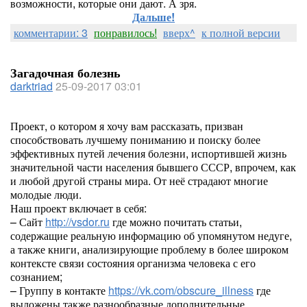
возможности, которые они дают. А зря.
Дальше!
комментарии: 3
понравилось!
вверх^
к полной версии
Загадочная болезнь
darktriad
25-09-2017 03:01
Проект, о котором я хочу вам рассказать, призван
способствовать лучшему пониманию и поиску более
эффективных путей лечения болезни, испортившей жизнь
значительной части населения бывшего СССР, впрочем, как
и любой другой страны мира. От неё страдают многие
молодые люди.
Наш проект включает в себя:
– Сайт
http://vsdor.ru
где можно почитать статьи,
содержащие реальную информацию об упомянутом недуге,
а также книги, анализирующие проблему в более широком
контексте связи состояния организма человека с его
сознанием;
– Группу в контакте
https://vk.com/obscure_illness
где
выложены также разнообразные дополнительные