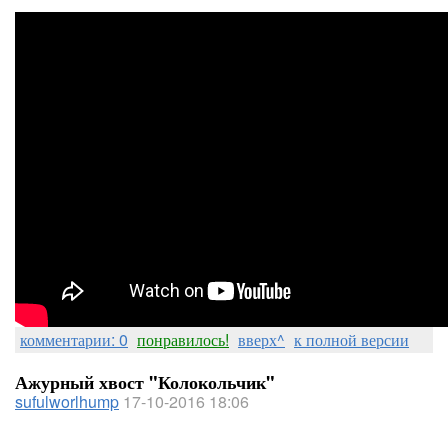
комментарии: 0
понравилось!
вверх^
к полной версии
Ажурный хвост "Колокольчик"
sufulworlhump
17-10-2016 18:06