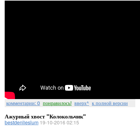
комментарии: 0
понравилось!
вверх^
к полной версии
Ажурный хвост "Колокольчик"
bestdenlieslum
19-10-2016 02:15